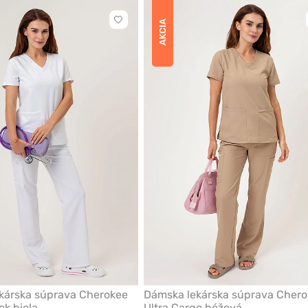
Kliknite
AKCIA
pre
pridanie
alebo
odstránenie
z
obľúbených
kárska súprava Cherokee
Dámska lekárska súprava Chero
ck biela
Ultra Cargo béžová