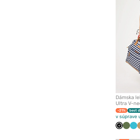
Dámska le
Ultra V-ne
-21%
best d
v súprave 
Čierna
Olivko
Mo
mo