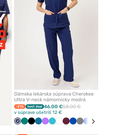
obľúbených
Dámska lekárska súprava Cherokee
Ultra V-neck námornicky modrá
46.00 €
58.00 €
-21%
best deal
v súprave ušetríš 12 €
Námornícky
Zelená
Čierna
Karibská
Fialová
Mořska
Biela
Čerešňová
Královska
Tmavo
Klasicka
Šedá
Tyrkysová
Červená
Ružová
Olivkov
Bé
modrá
modrá
modrá
červená
modrá
šedá
modrá