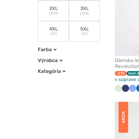
2XL
3XL
(394)
(308)
4XL
5XL
(39)
(41)
Farba
Dámska le
Výrobca
Revolution
Kategória
-21%
best d
v súprave 
Pistácia
Námorn
Kla
modrá
mo
AKCIA