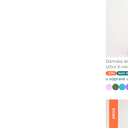
Dámska le
Ultra V-ne
-21%
best d
v súprave 
Ružová
Olivko
Mo
mo
AKCIA