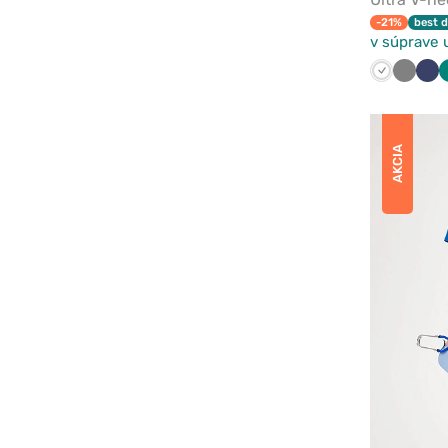
-21%
best d
v súprave 
Biela
Tmavo
Ná
šedá
mo
AKCIA