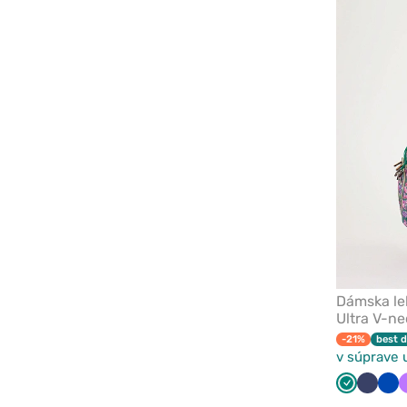
Dámska le
Ultra V-ne
-21%
best d
v súprave 
Zelená
Námorn
Krá
modrá
mo