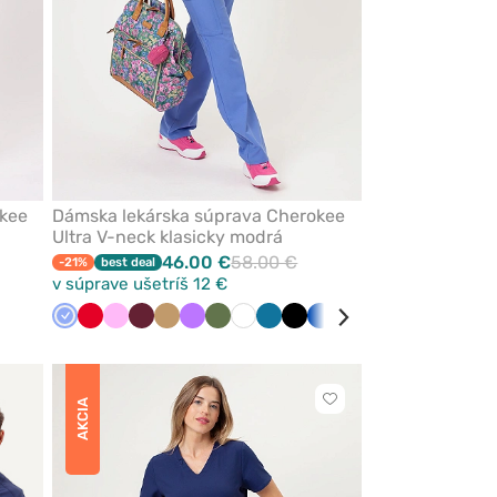
kee
Dámska lekárska súprava Cherokee
Ultra V-neck klasicky modrá
46.00 €
58.00 €
-21%
best deal
v súprave ušetríš 12 €
ká
Klasicka
Červená
Ružová
Čerešňová
Béžová
Fialová
Olivková
Biela
Karibská
Čierna
Královska
Tyrkysová
Námornícky
Tmavo
Šedá
Zelená
Mo
modrá
červená
modrá
modrá
modrá
šedá
mo
Kliknite
AKCIA
pre
pridanie
alebo
odstránenie
z