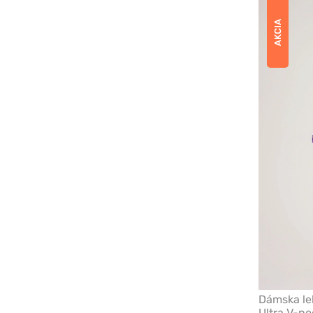
AKCIA
Dámska le
Ultra V-ne