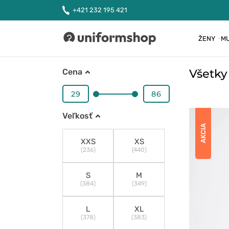
+421 232 195 421
ŽENY
MU
Uniformshop
Všetky
Cena
Veľkosť
AKCIA
XXS
XS
(236)
(440)
S
M
(384)
(349)
L
XL
(378)
(383)