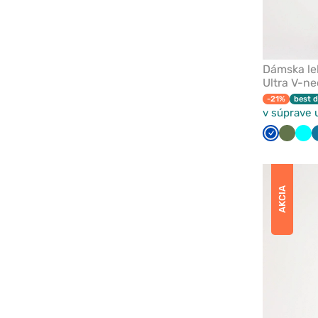
Dámska le
Ultra V-n
-21%
best d
v súprave 
Královska
Olivko
Tyr
modrá
AKCIA