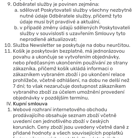
Odběratel služby je povinen zejména:
sdělovat Poskytovateli služby všechny nezbytně
nutné údaje Odběratele služby, přičemž tyto
údaje musí být pravdivé a aktuální,
v případě změny údajů sdělených Poskytovateli
služby v souvislosti s uzavřením Smlouvy tyto
neprodleně aktualizovat;
Služba Newsletter se poskytuje na dobu neurčitou.
Košík je poskytován bezplatně, má jednorázovou
povahu a ukončuje se vytvořením objednávky,
nebo předčasným ukončením používání ze strany
zákazníka, přičemž košík ukládá informaci o
zákazníkem vybraném zboží i po ukončení relace
prohlížeče, včetně odhlášení, na dobu ne delší než
7 dní; to však nezaručuje dostupnost zákazníkem
vybraného zboží za účelem umožnění provedení
objednávky v pozdějším termínu.
Kupní smlouva
Webové rozhraní internetového obchodu
prodávajícího obsahuje seznam zboží včetně
uvedení cen jednotlivého zboží v českých
korunách. Ceny zboží jsou uvedeny včetně daně z
přidané hodnoty a všech souvisejících poplatků