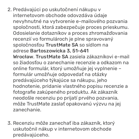
Predávajúci po uskutočnení nákupu v
internetovom obchode odovzdáva údaje
nevyhnutné na vytvorenie e-mailového pozvania
spoločnosti, ktorá zabezpečuje proces prieskumu.
Odosielanie dotazníkov a proces zhromažďovania
recenzií vo formulároch je plne spravovaný
spoločnosťou
TrustMate
SA
so sídlom na
adrese
Bartoszowicka 3, 51-641
Wrocław
.
TrustMate
SA
zasiela zákazníkovi e-mail
so žiadosťou o zanechanie recenzie a odkazom na
online formulár, ktorý umožňuje jej vyplnenie –
formulár umožňuje odpovedať na otázky
predávajúceho týkajúce sa nákupu, jeho
hodnotenie, pridanie vlastného popisu recenzie a
fotografie zakúpeného produktu. Ak zákazník
neodošle recenziu po prijatí prvého pozvania,
môže
TrustMate
zaslať opakovanú výzvu na jej
zanechanie.
Recenziu môže zanechať iba zákazník, ktorý
uskutočnil nákup v internetovom obchode
predávajúceho.