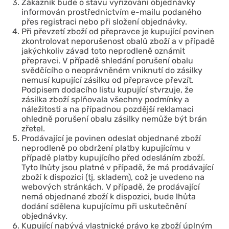
Zákazník bude o stavu vyřizování objednávky
informován prostřednictvím e-mailu podaného
přes registraci nebo při složení objednávky.
Při převzetí zboží od přepravce je kupující povinen
zkontrolovat neporušenost obalů zboží a v případě
jakýchkoliv závad toto neprodleně oznámit
přepravci. V případě shledání porušení obalu
svědčícího o neoprávněném vniknutí do zásilky
nemusí kupující zásilku od přepravce převzít.
Podpisem dodacího listu kupující stvrzuje, že
zásilka zboží splňovala všechny podmínky a
náležitosti a na případnou pozdější reklamaci
ohledně porušení obalu zásilky nemůže být brán
zřetel.
Prodávající je povinen odeslat objednané zboží
neprodleně po obdržení platby kupujícímu v
případě platby kupujícího před odesláním zboží.
Tyto lhůty jsou platné v případě, že má prodávající
zboží k dispozici (tj, skladem), což je uvedeno na
webových stránkách. V případě, že prodávající
nemá objednané zboží k dispozici, bude lhůta
dodání sdělena kupujícímu při uskutečnění
objednávky.
Kupující nabývá vlastnické právo ke zboží úplným