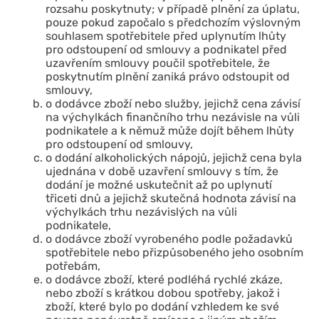
rozsahu poskytnuty; v případě plnění za úplatu,
pouze pokud započalo s předchozím výslovným
souhlasem spotřebitele před uplynutím lhůty
pro odstoupení od smlouvy a podnikatel před
uzavřením smlouvy poučil spotřebitele, že
poskytnutím plnění zaniká právo odstoupit od
smlouvy,
o dodávce zboží nebo služby, jejichž cena závisí
na výchylkách finančního trhu nezávisle na vůli
podnikatele a k němuž může dojít během lhůty
pro odstoupení od smlouvy,
o dodání alkoholických nápojů, jejichž cena byla
ujednána v době uzavření smlouvy s tím, že
dodání je možné uskutečnit až po uplynutí
třiceti dnů a jejichž skutečná hodnota závisí na
výchylkách trhu nezávislých na vůli
podnikatele,
o dodávce zboží vyrobeného podle požadavků
spotřebitele nebo přizpůsobeného jeho osobním
potřebám,
o dodávce zboží, které podléhá rychlé zkáze,
nebo zboží s krátkou dobou spotřeby, jakož i
zboží, které bylo po dodání vzhledem ke své