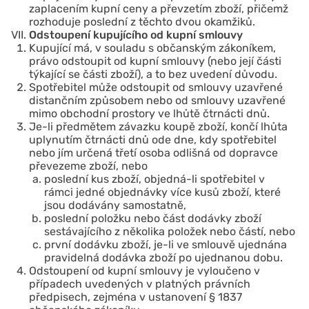
zaplacením kupní ceny a převzetím zboží, přičemž
rozhoduje poslední z těchto dvou okamžiků.
Odstoupení kupujícího od kupní smlouvy
Kupující má, v souladu s občanským zákoníkem,
právo odstoupit od kupní smlouvy (nebo její části
týkající se části zboží), a to bez uvedení důvodu.
Spotřebitel může odstoupit od smlouvy uzavřené
distančním způsobem nebo od smlouvy uzavřené
mimo obchodní prostory ve lhůtě čtrnácti dnů.
Je-li předmětem závazku koupě zboží, končí lhůta
uplynutím čtrnácti dnů ode dne, kdy spotřebitel
nebo jím určená třetí osoba odlišná od dopravce
převezeme zboží, nebo
poslední kus zboží, objedná-li spotřebitel v
rámci jedné objednávky více kusů zboží, které
jsou dodávány samostatně,
poslední položku nebo část dodávky zboží
sestávajícího z několika položek nebo částí, nebo
první dodávku zboží, je-li ve smlouvě ujednána
pravidelná dodávka zboží po ujednanou dobu.
Odstoupení od kupní smlouvy je vyloučeno v
případech uvedených v platných právních
předpisech, zejména v ustanovení § 1837