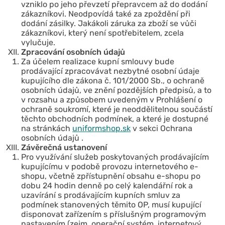
vzniklo po jeho převzetí přepravcem až do dodání
zákazníkovi. Neodpovídá také za zpoždění při
dodání zásilky. Jakákoli záruka za zboží se vůči
zákazníkovi, který není spotřebitelem, zcela
vylučuje.
Zpracování osobních údajů
Za účelem realizace kupní smlouvy bude
prodávající zpracovávat nezbytné osobní údaje
kupujícího dle zákona č. 101/2000 Sb., o ochraně
osobních údajů, ve znění pozdějších předpisů, a to
v rozsahu a způsobem uvedeným v Prohlášení o
ochraně soukromí, které je neoddělitelnou součástí
těchto obchodních podmínek, a které je dostupné
na stránkách
uniformshop.sk
v sekci Ochrana
osobních údajů .
Závěrečná ustanovení
Pro využívání služeb poskytovaných prodávajícím
kupujícímu v podobě provozu internetového e-
shopu, včetně zpřístupnění obsahu e-shopu po
dobu 24 hodin denně po celý kalendářní rok a
uzavírání s prodávajícím kupních smluv za
podmínek stanovených těmito OP, musí kupující
disponovat zařízením s příslušným programovým
nastavením (zejm. operační systém, internetový