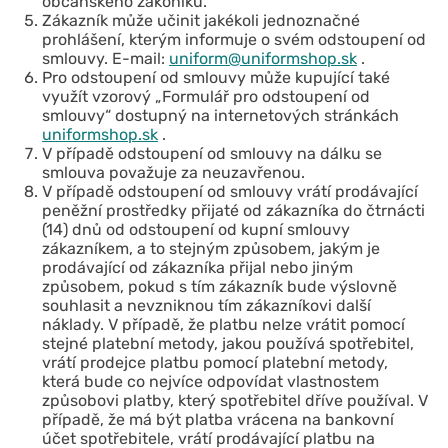
občanského zákoníku.
Zákazník může učinit jakékoli jednoznačné
prohlášení, kterým informuje o svém odstoupení od
smlouvy. E-mail:
uniform@uniformshop.sk
.
Pro odstoupení od smlouvy může kupující také
využít vzorový „Formulář pro odstoupení od
smlouvy“ dostupný na internetových stránkách
uniformshop.sk
.
V případě odstoupení od smlouvy na dálku se
smlouva považuje za neuzavřenou.
V případě odstoupení od smlouvy vrátí prodávající
peněžní prostředky přijaté od zákazníka do čtrnácti
(14) dnů od odstoupení od kupní smlouvy
zákazníkem, a to stejným způsobem, jakým je
prodávající od zákazníka přijal nebo jiným
způsobem, pokud s tím zákazník bude výslovně
souhlasit a nevzniknou tím zákazníkovi další
náklady. V případě, že platbu nelze vrátit pomocí
stejné platební metody, jakou používá spotřebitel,
vrátí prodejce platbu pomocí platební metody,
která bude co nejvíce odpovídat vlastnostem
způsobovi platby, který spotřebitel dříve používal. V
případě, že má být platba vrácena na bankovní
účet spotřebitele, vrátí prodávající platbu na