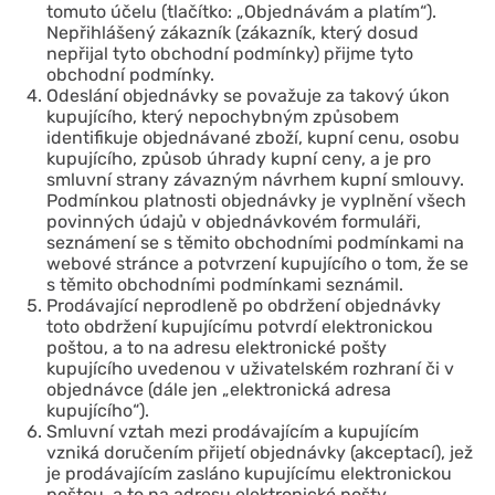
tomuto účelu (tlačítko: „Objednávám a platím“).
Nepřihlášený zákazník (zákazník, který dosud
nepřijal tyto obchodní podmínky) přijme tyto
obchodní podmínky.
Odeslání objednávky se považuje za takový úkon
kupujícího, který nepochybným způsobem
identifikuje objednávané zboží, kupní cenu, osobu
kupujícího, způsob úhrady kupní ceny, a je pro
smluvní strany závazným návrhem kupní smlouvy.
Podmínkou platnosti objednávky je vyplnění všech
povinných údajů v objednávkovém formuláři,
seznámení se s těmito obchodními podmínkami na
webové stránce a potvrzení kupujícího o tom, že se
s těmito obchodními podmínkami seznámil.
Prodávající neprodleně po obdržení objednávky
toto obdržení kupujícímu potvrdí elektronickou
poštou, a to na adresu elektronické pošty
kupujícího uvedenou v uživatelském rozhraní či v
objednávce (dále jen „elektronická adresa
kupujícího“).
Smluvní vztah mezi prodávajícím a kupujícím
vzniká doručením přijetí objednávky (akceptací), jež
je prodávajícím zasláno kupujícímu elektronickou
poštou, a to na adresu elektronické pošty