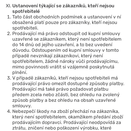
Ustanovení týkající se zákazníků, kteří nejsou
spotřebitelé
Tato část obchodních podmínek a ustanovení v ní
obsažená platí pouze pro zákazníky, kteří nejsou
spotřebiteli.
Prodávající má právo odstoupit od kupní smlouvy
uzavřené se zákazníkem, který není spotřebitelem
do 14 dnů od jejího uzavření, a to bez uvedení
důvodu. Odstoupením od kupní smlouvy v tomto
případě nevznikají zákazníkovi, který není
spotřebitelem, žádné nároky vůči prodávajícímu,
mimo povinnosti vrátit si vzájemně poskytnutá
plnění.
V případě zákazníků, kteří nejsou spotřebiteli má
prodávající právo omezit dostupné způsoby platby.
Prodávající má také právo požadovat platbu
předem zcela nebo zčásti, bez ohledu na zvolený
způsob platby a bez ohledu na obsah uzavřené
smlouvy.
Nebezpečí škody na zboží přechází na zákazníka,
který není spotřebitelem, okamžikem předání zboží
prodávajícím dopravci. Prodávající neodpovídá za
ztrátu, zničení nebo poškození výrobku, které