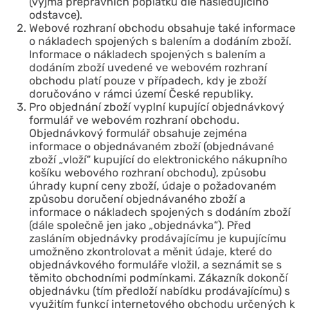
(vyjma přepravních poplatků dle následujícího
odstavce).
Webové rozhraní obchodu obsahuje také informace
o nákladech spojených s balením a dodáním zboží.
Informace o nákladech spojených s balením a
dodáním zboží uvedené ve webovém rozhraní
obchodu platí pouze v případech, kdy je zboží
doručováno v rámci území České republiky.
Pro objednání zboží vyplní kupující objednávkový
formulář ve webovém rozhraní obchodu.
Objednávkový formulář obsahuje zejména
informace o objednávaném zboží (objednávané
zboží „vloží“ kupující do elektronického nákupního
košíku webového rozhraní obchodu), způsobu
úhrady kupní ceny zboží, údaje o požadovaném
způsobu doručení objednávaného zboží a
informace o nákladech spojených s dodáním zboží
(dále společně jen jako „objednávka“). Před
zasláním objednávky prodávajícímu je kupujícímu
umožněno zkontrolovat a měnit údaje, které do
objednávkového formuláře vložil, a seznámit se s
těmito obchodními podmínkami. Zákazník dokončí
objednávku (tím předloží nabídku prodávajícímu) s
využitím funkcí internetového obchodu určených k