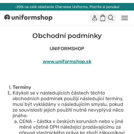
-20% na celé oblečenie Cherokee Uniforms. Pozrite si ponuku!
Účet
Nákupný
Otvor
Uniformshop
alebo
košík
zatvo
mobi
Obchodní podmínky
men
UNIFORMSHOP
www.uniformshop.sk
Termíny
Kdykoli se v následujících částech těchto
obchodních podmínek použijí následující termíny,
musí být vykládány v následujícím smyslu, pokud
ze souvislosti jejich použití nutně nevyplývá něco
jiného:
CENA - částka v českých korunách nebo v jiné
měně včetně DPH náležející prodávajícímu za
převod vlastnického práva ke zboží zákazníkovi