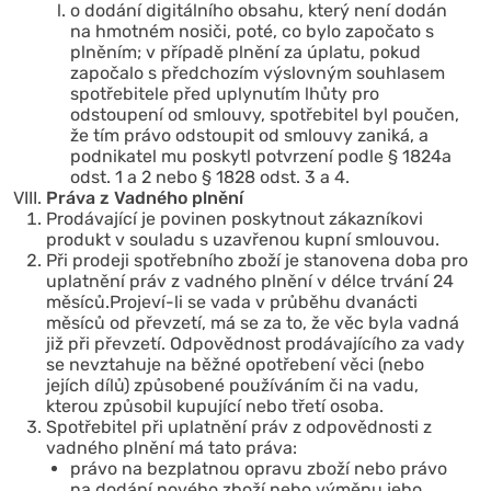
o dodání digitálního obsahu, který není dodán
na hmotném nosiči, poté, co bylo započato s
plněním; v případě plnění za úplatu, pokud
započalo s předchozím výslovným souhlasem
spotřebitele před uplynutím lhůty pro
odstoupení od smlouvy, spotřebitel byl poučen,
že tím právo odstoupit od smlouvy zaniká, a
podnikatel mu poskytl potvrzení podle § 1824a
odst. 1 a 2 nebo § 1828 odst. 3 a 4.
Práva z Vadného plnění
Prodávající je povinen poskytnout zákazníkovi
produkt v souladu s uzavřenou kupní smlouvou.
Při prodeji spotřebního zboží je stanovena doba pro
uplatnění práv z vadného plnění v délce trvání 24
měsíců.Projeví-li se vada v průběhu dvanácti
měsíců od převzetí, má se za to, že věc byla vadná
již při převzetí. Odpovědnost prodávajícího za vady
se nevztahuje na běžné opotřebení věci (nebo
jejích dílů) způsobené používáním či na vadu,
kterou způsobil kupující nebo třetí osoba.
Spotřebitel při uplatnění práv z odpovědnosti z
vadného plnění má tato práva:
právo na bezplatnou opravu zboží nebo právo
na dodání nového zboží nebo výměnu jeho