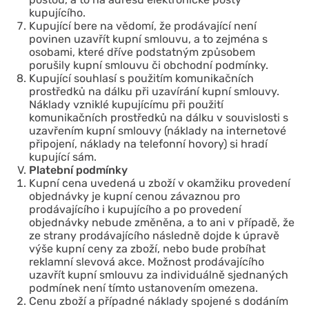
kupujícího.
Kupující bere na vědomí, že prodávající není
povinen uzavřít kupní smlouvu, a to zejména s
osobami, které dříve podstatným způsobem
porušily kupní smlouvu či obchodní podmínky.
Kupující souhlasí s použitím komunikačních
prostředků na dálku při uzavírání kupní smlouvy.
Náklady vzniklé kupujícímu při použití
komunikačních prostředků na dálku v souvislosti s
uzavřením kupní smlouvy (náklady na internetové
připojení, náklady na telefonní hovory) si hradí
kupující sám.
Platební podmínky
Kupní cena uvedená u zboží v okamžiku provedení
objednávky je kupní cenou závaznou pro
prodávajícího i kupujícího a po provedení
objednávky nebude změněna, a to ani v případě, že
ze strany prodávajícího následně dojde k úpravě
výše kupní ceny za zboží, nebo bude probíhat
reklamní slevová akce. Možnost prodávajícího
uzavřít kupní smlouvu za individuálně sjednaných
podmínek není tímto ustanovením omezena.
Cenu zboží a případné náklady spojené s dodáním