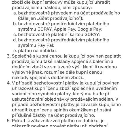
zboží dle kupní smlouvy může kupující uhradit
prodávajícímu následujícími způsoby:
bezhotovostně převodem na účet prodávajícího
(dále jen „účet prodávajícího“);
bezhotovostně prostřednictvím platebního
systému GOPAY, Apple Pay, Google Pay;
bezhotovostně platební kartou GOPAY;
bezhotovostně prostřednictvím platebního
systému Pay Pal;
platbu na dobírku.
Společně s kupní cenou je kupující povinen zaplatit
prodávajícímu také náklady spojené s balením a
dodáním zboží ve smluvené výši. Není-li uvedeno
výslovně jinak, rozumí se dále kupní cenou i
náklady spojené s dodáním zboží..
V případě bezhotovostní platby je kupující povinen
uhrazovat kupní cenu zboží společně s uvedením
variabilního symbolu platby, který mu bude při
uskutečňování objednávky prodávajícím sdělen. V
případě bezhotovostní platby je závazek kupujícího
uhradit kupní cenu splněn okamžikem připsání
příslušné částky na účet prodávajícího.
Pokud si zákazník zvolí platbu na dobírku, je
zákazník povinen provést platbu při obdržení