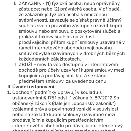
ZÁKAZNÍK - (1) fyzická osoba; nebo oprávněný
zástupce; nebo (2) právnická osoba. V případě,
že zákazník je fyzická osoba s omezenou
svéprávností, zavazuje se získat právně účinný
souhlas svého právního zástupce uzavřít kupní
smlouvu nebo smlouvu o poskytování služeb a
prokázat takový souhlas na žádost
prodávajícího, přitom kupní smlouvy uzavírané v
rámci internetového obchodu mají povahu
smluv obvykle uzavíraných v drobných běžných
každodenních záležitostech.
ZBOŽÍ – movitá věc dostupná v internetovém
obchodě pro účely uzavření kupní smlouvy mezi
kupujícím a prodávajícím, která se stane
předmětem smlouvy, za uvedenou cenu.
Úvodní ustanovení
Obchodní podmínky upravují v souladu s
ustanoveními § 1751 odst. 1 zákona č. 89/2012 Sb.,
občanský zákoník (dále jen „občanský zákoník“)
vzájemná práva a povinnosti vzniklé v souvislosti
nebo na základě kupní smlouvy uzavírané mezi
prodávajícím a kupujícím prostřednictvím
internetového obchodu prodávajícího. Internetový