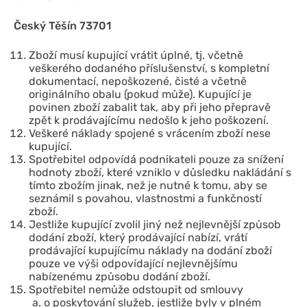
Český Těšín 73701
Zboží musí kupující vrátit úplné, tj. včetně
veškerého dodaného příslušenství, s kompletní
dokumentací, nepoškozené, čisté a včetně
originálního obalu (pokud může). Kupující je
povinen zboží zabalit tak, aby při jeho přepravě
zpět k prodávajícímu nedošlo k jeho poškození.
Veškeré náklady spojené s vrácením zboží nese
kupující.
Spotřebitel odpovídá podnikateli pouze za snížení
hodnoty zboží, které vzniklo v důsledku nakládání s
tímto zbožím jinak, než je nutné k tomu, aby se
seznámil s povahou, vlastnostmi a funkčností
zboží.
Jestliže kupující zvolil jiný než nejlevnější způsob
dodání zboží, který prodávající nabízí, vrátí
prodávající kupujícímu náklady na dodání zboží
pouze ve výši odpovídající nejlevnějšímu
nabízenému způsobu dodání zboží.
Spotřebitel nemůže odstoupit od smlouvy
o poskytování služeb, jestliže byly v plném