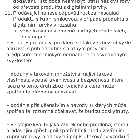
dodávání. Tato doba nesmí být kratší než dva roky
od převzetí produktu s digitálními prvky.
Prodávající nenese odpovědnost za nesoulad
Produktu s kupní smlouvou, v případě produktu s
digitálními prvky v rozsahu:
specifikované v obecně platných předpisech,
tedy např.:
− vhodný pro účely, pro které se takové zboží obvykle
používá, s přihlédnutím k platným právním
předpisům, technickým normám nebo osvědčeným
zvyklostem,
− dodaný v takovém množství a mající takové
vlastnosti, včetně trvanlivosti a bezpečnosti, které
jsou pro tento druh zboží typické a které může
spotřebitel důvodně očekávat,
− dodán s příslušenstvím a návody, u kterých může
spotřebitel rozumně očekávat, že budou poskytnuty,
− ve stejné kvalitě jako vzorek nebo předloha, kterou
prodávající zpřístupnil spotřebiteli před uzavřením
kupní smlouvy, a odpovídá popisu takového vzorku či