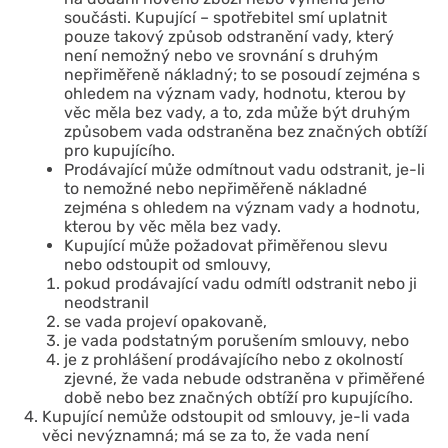
součásti. Kupující – spotřebitel smí uplatnit
pouze takový způsob odstranění vady, který
není nemožný nebo ve srovnání s druhým
nepřiměřeně nákladný; to se posoudí zejména s
ohledem na význam vady, hodnotu, kterou by
věc měla bez vady, a to, zda může být druhým
způsobem vada odstraněna bez značných obtíží
pro kupujícího.
Prodávající může odmítnout vadu odstranit, je-li
to nemožné nebo nepřiměřeně nákladné
zejména s ohledem na význam vady a hodnotu,
kterou by věc měla bez vady.
Kupující může požadovat přiměřenou slevu
nebo odstoupit od smlouvy,
pokud prodávající vadu odmítl odstranit nebo ji
neodstranil
se vada projeví opakovaně,
je vada podstatným porušením smlouvy, nebo
je z prohlášení prodávajícího nebo z okolností
zjevné, že vada nebude odstraněna v přiměřené
době nebo bez značných obtíží pro kupujícího.
Kupující nemůže odstoupit od smlouvy, je-li vada
věci nevýznamná; má se za to, že vada není