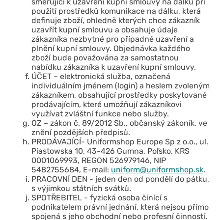
směřující k uzavření kupní smlouvy na dálku při
použití prostředků komunikace na dálku, která
definuje zboží, ohledně kterých chce zákazník
uzavřít kupní smlouvu a obsahuje údaje
zákazníka nezbytné pro případné uzavření a
plnění kupní smlouvy. Objednávka každého
zboží bude považována za samostatnou
nabídku zákazníka k uzavření kupní smlouvy.
ÚČET – elektronická služba, označená
individuálním jménem (login) a heslem zvoleným
zákazníkem, obsahující prostředky poskytované
prodávajícím, které umožňují zákazníkovi
využívat zvláštní funkce nebo služby.
OZ – zákon č. 89/2012 Sb., občanský zákoník, ve
znění pozdějších předpisů.
PRODÁVAJÍCÍ- Uniformshop Europe Sp z o.o., ul.
Piastowska 10, 43-426 Gumna, Poľsko, KRS
0001069993, REGON 526979146, NIP
5482755684, E-mail:
uniform@uniformshop.sk
.
PRACOVNÍ DEN - jeden den od pondělí do pátku,
s výjimkou státních svátků.
SPOTŘEBITEL - fyzická osoba činící s
podnikatelem právní jednání, která nejsou přímo
spojená s jeho obchodní nebo profesní činností.