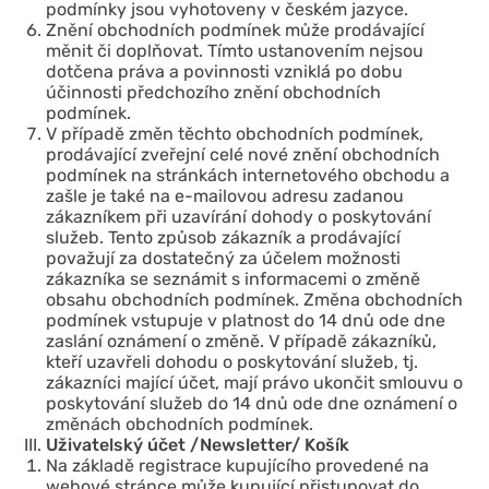
podmínky jsou vyhotoveny v českém jazyce.
Znění obchodních podmínek může prodávající
měnit či doplňovat. Tímto ustanovením nejsou
dotčena práva a povinnosti vzniklá po dobu
účinnosti předchozího znění obchodních
podmínek.
V případě změn těchto obchodních podmínek,
prodávající zveřejní celé nové znění obchodních
podmínek na stránkách internetového obchodu a
zašle je také na e-mailovou adresu zadanou
zákazníkem při uzavírání dohody o poskytování
služeb. Tento způsob zákazník a prodávající
považují za dostatečný za účelem možnosti
zákazníka se seznámit s informacemi o změně
obsahu obchodních podmínek. Změna obchodních
podmínek vstupuje v platnost do 14 dnů ode dne
zaslání oznámení o změně. V případě zákazníků,
kteří uzavřeli dohodu o poskytování služeb, tj.
zákazníci mající účet, mají právo ukončit smlouvu o
poskytování služeb do 14 dnů ode dne oznámení o
změnách obchodních podmínek.
Uživatelský účet /Newsletter/
Košík
Na základě registrace kupujícího provedené na
webové stránce může kupující přistupovat do