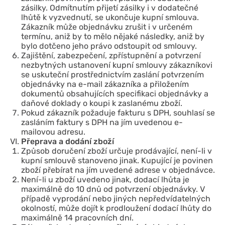
zásilky. Odmítnutím přijetí zásilky i v dodatečné
lhůtě k vyzvednutí, se ukončuje kupní smlouva.
Zákazník může objednávku zrušit i v určeném
termínu, aniž by to mělo nějaké následky, aniž by
bylo dotčeno jeho právo odstoupit od smlouvy.
Zajištění, zabezpečení, zpřístupnění a potvrzení
nezbytných ustanovení kupní smlouvy zákazníkovi
se uskuteční prostřednictvím zaslání potvrzením
objednávky na e-mail zákazníka a přiložením
dokumentů obsahujících specifikaci objednávky a
daňové doklady o koupi k zaslanému zboží.
Pokud zákazník požaduje fakturu s DPH, souhlasí se
zasláním faktury s DPH na jím uvedenou e-
mailovou adresu.
Přeprava a dodání zboží
Způsob doručení zboží určuje prodávající, není-li v
kupní smlouvě stanoveno jinak. Kupující je povinen
zboží přebírat na jím uvedené adrese v objednávce.
Není-li u zboží uvedeno jinak, dodací lhůta je
maximálně do 10 dnů od potvrzení objednávky. V
případě vyprodání nebo jiných nepředvídatelných
okolností, může dojít k prodloužení dodací lhůty do
maximálně 14 pracovních dní.