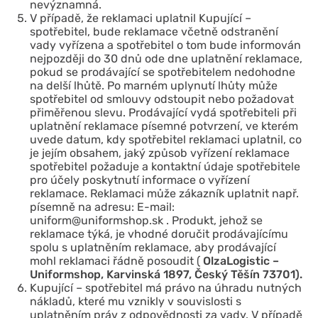
nevýznamná.
V případě, že reklamaci uplatnil Kupující –
spotřebitel, bude reklamace včetně odstranění
vady vyřízena a spotřebitel o tom bude informován
nejpozději do 30 dnů ode dne uplatnění reklamace,
pokud se prodávající se spotřebitelem nedohodne
na delší lhůtě. Po marném uplynutí lhůty může
spotřebitel od smlouvy odstoupit nebo požadovat
přiměřenou slevu. Prodávající vydá spotřebiteli při
uplatnění reklamace písemné potvrzení, ve kterém
uvede datum, kdy spotřebitel reklamaci uplatnil, co
je jejím obsahem, jaký způsob vyřízení reklamace
spotřebitel požaduje a kontaktní údaje spotřebitele
pro účely poskytnutí informace o vyřízení
reklamace. Reklamaci může zákazník uplatnit např.
písemně na adresu: E-mail:
uniform@uniformshop.sk
. Produkt, jehož se
reklamace týká, je vhodné doručit prodávajícímu
spolu s uplatněním reklamace, aby prodávající
mohl reklamaci řádně posoudit (
OlzaLogistic –
Uniformshop, Karvinská 1897, Český Těšín 73701).
Kupující – spotřebitel má právo na úhradu nutných
nákladů, které mu vznikly v souvislosti s
uplatněním práv z odpovědnosti za vady. V případě