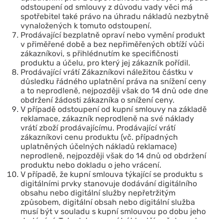
odstoupení od smlouvy z důvodu vady věci má
spotřebitel také právo na úhradu nákladů nezbytně
vynaložených k tomuto odstoupení.
Prodávající bezplatně opraví nebo vymění produkt
v přiměřené době a bez nepřiměřených obtíží vůči
zákazníkovi, s přihlédnutím ke specifičnosti
produktu a účelu, pro který jej zákazník pořídil.
Prodávající vrátí Zákazníkovi náležitou částku v
důsledku řádného uplatnění práva na snížení ceny
a to neprodleně, nejpozději však do 14 dnů ode dne
obdržení žádosti zákazníka o snížení ceny.
V případě odstoupení od kupní smlouvy na základě
reklamace, zákazník neprodleně na své náklady
vrátí zboží prodávajícímu. Prodávající vrátí
zákazníkovi cenu produktu (vč. případných
uplatněných účelných nákladů reklamace)
neprodleně, nejpozději však do 14 dnů od obdržení
produktu nebo dokladu o jeho vrácení.
V případě, že kupní smlouva týkající se produktu s
digitálními prvky stanovuje dodávání digitálního
obsahu nebo digitální služby nepřetržitým
způsobem, digitální obsah nebo digitální služba
musí být v souladu s kupní smlouvou po dobu jeho