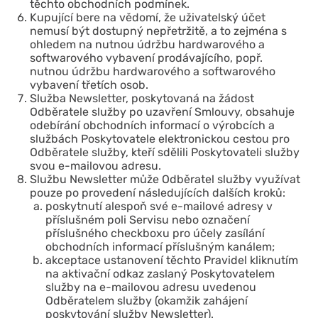
těchto obchodních podmínek.
Kupující bere na vědomí, že uživatelský účet
nemusí být dostupný nepřetržitě, a to zejména s
ohledem na nutnou údržbu hardwarového a
softwarového vybavení prodávajícího, popř.
nutnou údržbu hardwarového a softwarového
vybavení třetích osob.
Služba Newsletter, poskytovaná na žádost
Odběratele služby po uzavření Smlouvy, obsahuje
odebírání obchodních informací o výrobcích a
službách Poskytovatele elektronickou cestou pro
Odběratele služby, kteří sdělili Poskytovateli služby
svou e-mailovou adresu.
Službu Newsletter může Odběratel služby využívat
pouze po provedení následujících dalších kroků:
poskytnutí alespoň své e-mailové adresy v
příslušném poli Servisu nebo označení
příslušného checkboxu pro účely zasílání
obchodních informací příslušným kanálem;
akceptace ustanovení těchto Pravidel kliknutím
na aktivační odkaz zaslaný Poskytovatelem
služby na e-mailovou adresu uvedenou
Odběratelem služby (okamžik zahájení
poskytování služby Newsletter).