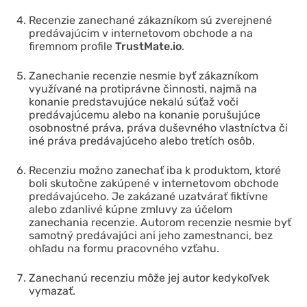
Recenzie zanechané zákazníkom sú zverejnené
predávajúcim v internetovom obchode a na
firemnom profile
TrustMate
.io
.
Zanechanie recenzie nesmie byť zákazníkom
využívané na protiprávne činnosti, najmä na
konanie predstavujúce nekalú súťaž voči
predávajúcemu alebo na konanie porušujúce
osobnostné práva, práva duševného vlastníctva či
iné práva predávajúceho alebo tretích osôb.
Recenziu možno zanechať iba k produktom, ktoré
boli skutočne zakúpené v internetovom obchode
predávajúceho. Je zakázané uzatvárať fiktívne
alebo zdanlivé kúpne zmluvy za účelom
zanechania recenzie. Autorom recenzie nesmie byť
samotný predávajúci ani jeho zamestnanci, bez
ohľadu na formu pracovného vzťahu.
Zanechanú recenziu môže jej autor kedykoľvek
vymazať.