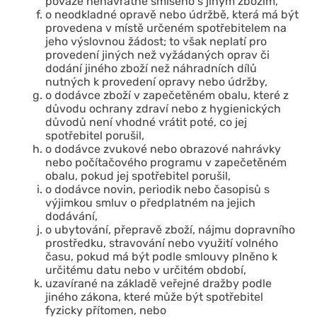
povaze nenávratně smíseno s jiným zbožím,
o neodkladné opravě nebo údržbě, která má být
provedena v místě určeném spotřebitelem na
jeho výslovnou žádost; to však neplatí pro
provedení jiných než vyžádaných oprav či
dodání jiného zboží než náhradních dílů
nutných k provedení opravy nebo údržby,
o dodávce zboží v zapečetěném obalu, které z
důvodu ochrany zdraví nebo z hygienických
důvodů není vhodné vrátit poté, co jej
spotřebitel porušil,
o dodávce zvukové nebo obrazové nahrávky
nebo počítačového programu v zapečetěném
obalu, pokud jej spotřebitel porušil,
o dodávce novin, periodik nebo časopisů s
výjimkou smluv o předplatném na jejich
dodávání,
o ubytování, přepravě zboží, nájmu dopravního
prostředku, stravování nebo využití volného
času, pokud má být podle smlouvy plněno k
určitému datu nebo v určitém období,
uzavírané na základě veřejné dražby podle
jiného zákona, které může být spotřebitel
fyzicky přítomen, nebo