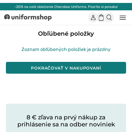
-20% na celé oblečenie Cherokee Uniforms. Pozrite si ponuku!
Účet
Nákupný
Otvor
Uniformshop
alebo
košík
zatvo
Obľúbené položky
mobi
men
Zoznam obľúbených položiek je prázdny
POKRAČOVAŤ V NAKUPOVANÍ
8 € zľava na prvý nákup za
prihlásenie sa na odber noviniek