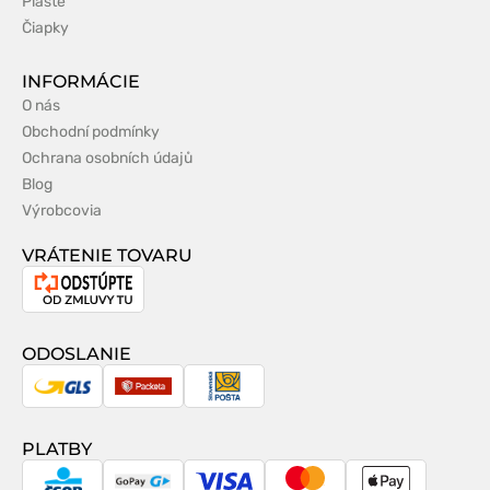
Pláště
Čiapky
INFORMÁCIE
O nás
Obchodní podmínky
Ochrana osobních údajů
Blog
Výrobcovia
VRÁTENIE TOVARU
Odstúpenie
od
zmluvy
ODOSLANIE
GLS
Packeta
Slovenská
pošta
PLATBY