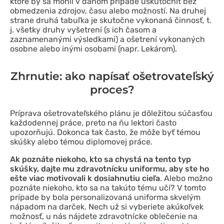
ktoré by sa mohli v danom prípade uskutočniť bez
obmedzenia zdrojov, času alebo možností. Na druhej
strane druhá tabuľka je skutočne vykonaná činnosť, t.
j. všetky druhy vyšetrení (s ich časom a
zaznamenanými výsledkami) a ošetrení vykonaných
osobne alebo inými osobami (napr. Lekárom).
Zhrnutie: ako napísať ošetrovateľský
proces?
Príprava ošetrovateľského plánu je dôležitou súčasťou
každodennej práce, preto na ňu lektori často
upozorňujú. Dokonca tak často, že môže byť témou
skúšky alebo témou diplomovej práce.
Ak poznáte niekoho, kto sa chystá na tento typ
skúšky, dajte mu zdravotnícku uniformu, aby ste ho
ešte viac motivovali k dosiahnutiu cieľa
. Alebo možno
poznáte niekoho, kto sa na takúto tému učí? V tomto
prípade by bola personalizovaná uniforma skvelým
nápadom na darček. Nech už si vyberiete akúkoľvek
možnosť, u nás nájdete zdravotnícke oblečenie na