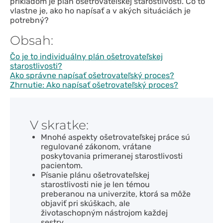
príkladom je plán ošetrovateľskej starostlivosti. Čo to
vlastne je, ako ho napísať a v akých situáciách je
potrebný?
Obsah:
Čo je to individuálny plán ošetrovateľskej
starostlivosti?
Ako správne napísať ošetrovateľský proces?
Zhrnutie: Ako napísať ošetrovateľský proces?
V skratke:
Mnohé aspekty ošetrovateľskej práce sú
regulované zákonom, vrátane
poskytovania primeranej starostlivosti
pacientom.
Písanie plánu ošetrovateľskej
starostlivosti nie je len témou
preberanou na univerzite, ktorá sa môže
objaviť pri skúškach, ale
životaschopným nástrojom každej
sestry.