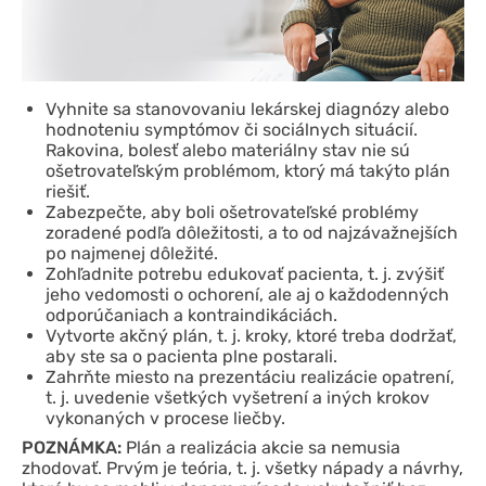
Vyhnite sa stanovovaniu lekárskej diagnózy alebo
hodnoteniu symptómov či sociálnych situácií.
Rakovina, bolesť alebo materiálny stav nie sú
ošetrovateľským problémom, ktorý má takýto plán
riešiť.
Zabezpečte, aby boli ošetrovateľské problémy
zoradené podľa dôležitosti, a to od najzávažnejších
po najmenej dôležité.
Zohľadnite potrebu edukovať pacienta, t. j. zvýšiť
jeho vedomosti o ochorení, ale aj o každodenných
odporúčaniach a kontraindikáciách.
Vytvorte akčný plán, t. j. kroky, ktoré treba dodržať,
aby ste sa o pacienta plne postarali.
Zahrňte miesto na prezentáciu realizácie opatrení,
t. j. uvedenie všetkých vyšetrení a iných krokov
vykonaných v procese liečby.
POZNÁMKA:
Plán a realizácia akcie sa nemusia
zhodovať. Prvým je teória, t. j. všetky nápady a návrhy,