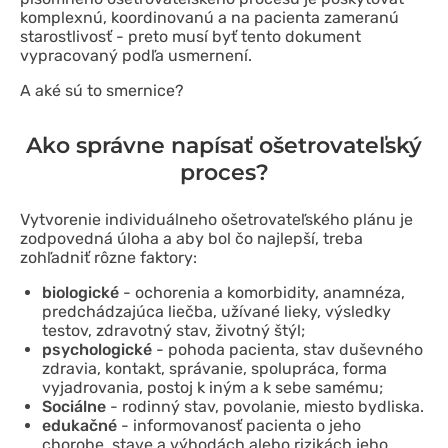
komplexnú, koordinovanú a na pacienta zameranú
starostlivosť - preto musí byť tento dokument
vypracovaný podľa usmernení.
A aké sú to smernice?
Ako správne napísať ošetrovateľský
proces?
Vytvorenie individuálneho ošetrovateľského plánu je
zodpovedná úloha a aby bol čo najlepší, treba
zohľadniť rôzne faktory:
biologické
- ochorenia a komorbidity, anamnéza,
predchádzajúca liečba, užívané lieky, výsledky
testov, zdravotný stav, životný štýl;
psychologické
- pohoda pacienta, stav duševného
zdravia, kontakt, správanie, spolupráca, forma
vyjadrovania, postoj k iným a k sebe samému;
Sociálne
- rodinný stav, povolanie, miesto bydliska.
edukačné
- informovanosť pacienta o jeho
chorobe, stave a výhodách alebo rizikách jeho