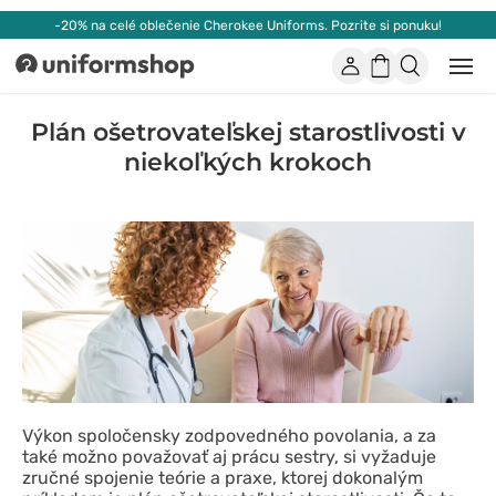
-20% na celé oblečenie Cherokee Uniforms. Pozrite si ponuku!
Účet
Nákupný
Otvor
Uniformshop
alebo
košík
zatvo
mobi
Plán ošetrovateľskej starostlivosti v
men
niekoľkých krokoch
Výkon spoločensky zodpovedného povolania, a za
také možno považovať aj prácu sestry, si vyžaduje
zručné spojenie teórie a praxe, ktorej dokonalým