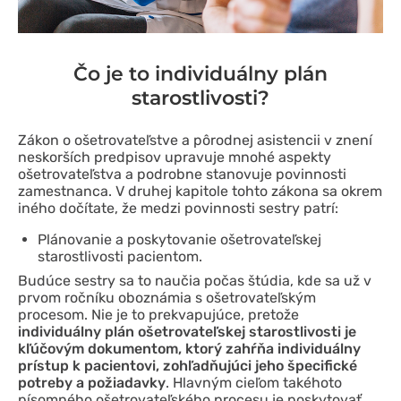
Čo je to individuálny plán
starostlivosti?
Zákon o ošetrovateľstve a pôrodnej asistencii v znení
neskorších predpisov upravuje mnohé aspekty
ošetrovateľstva a podrobne stanovuje povinnosti
zamestnanca. V druhej kapitole tohto zákona sa okrem
iného dočítate, že medzi povinnosti sestry patrí:
Plánovanie a poskytovanie ošetrovateľskej
starostlivosti pacientom.
Budúce sestry sa to naučia počas štúdia, kde sa už v
prvom ročníku oboznámia s ošetrovateľským
procesom. Nie je to prekvapujúce, pretože
individuálny plán ošetrovateľskej starostlivosti je
kľúčovým dokumentom, ktorý zahŕňa individuálny
prístup k pacientovi, zohľadňujúci jeho špecifické
potreby a požiadavky
. Hlavným cieľom takéhoto
písomného ošetrovateľského procesu je poskytovať