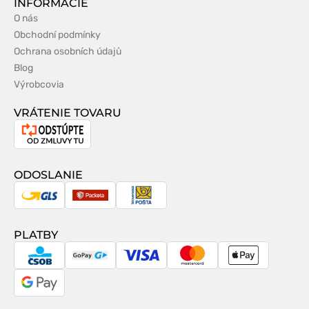
INFORMÁCIE
O nás
Obchodní podmínky
Ochrana osobních údajů
Blog
Výrobcovia
VRÁTENIE TOVARU
Odstúpenie
od
zmluvy
ODOSLANIE
GLS
Packeta
Slovenská
pošta
PLATBY
CSOB
GoPay
Visa
MasterCard
Apple
Pay
Google
Pay