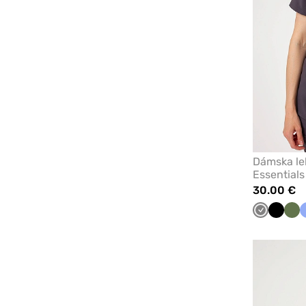
Dámska le
Essential
30.00 €
Tmavo
Čierna
Oli
šedá