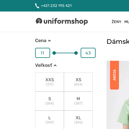
+421 232 195 421
ŽENY
MU
Uniformshop
Dámske
Cena
Veľkosť
AKCIA
XXS
XS
(317)
(424)
S
M
(384)
(387)
L
XL
(399)
(396)