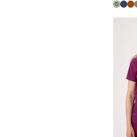
Olivková
Námorn
Hn
modrá