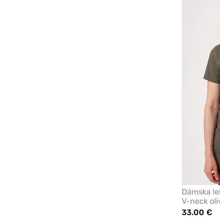
Dámska lek
V-neck ol
33.00 €