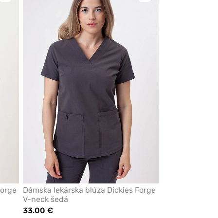
pre
pre
pridanie
pridanie
alebo
alebo
odstránenie
odstránenie
z
z
obľúbených
obľúbených
Forge
Dámska lekárska blúza Dickies Forge
V-neck šedá
33.00 €