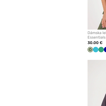
Dámska le
Essentials
30.00 €
Olivková
Mořsk
Svě
modrá
zel