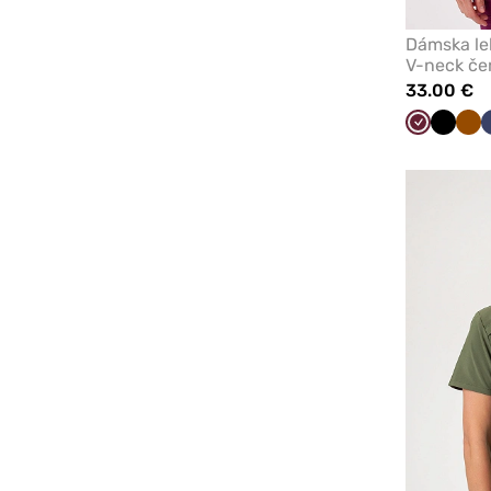
Dámska lek
V-neck če
33.00 €
Čerešňová
Čierna
Hn
červená