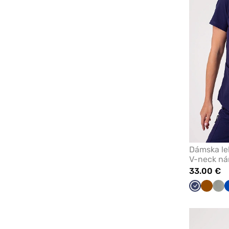
Dámska lek
V-neck ná
33.00 €
Námorníck
Hned
Pas
modrá
oli