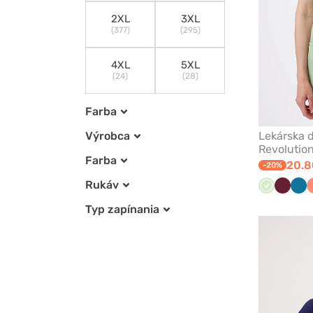
2XL
3XL
(377)
(295)
4XL
5XL
(24)
(28)
Farba
Lekárska 
Výrobca
Revolution
Farba
20.8
-20%
Rukáv
Pistácia
Čerešň
Kar
červen
mo
Typ zapínania