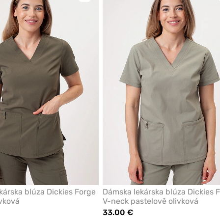
pre
pridanie
alebo
odstránenie
z
obľúbených
árska blúza Dickies Forge
Dámska lekárska blúza Dickies 
ivková
V-neck pastelově olivková
33.00 €