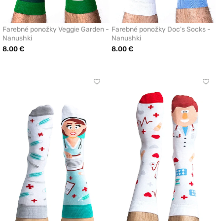
Farebné ponožky Veggie Garden -
Farebné ponožky Doc's Socks -
Nanushki
Nanushki
8.00 €
8.00 €
Kliknite
Klikn
pre
pre
pridanie
prida
alebo
aleb
odstránenie
odst
z
z
obľúbených
obľú