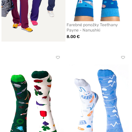
Farebné ponožky Teethany
Payne - Nanushki
8.00 €
Kliknite
Klikn
pre
pre
pridanie
prida
alebo
aleb
odstránenie
odst
z
z
obľúbených
obľú