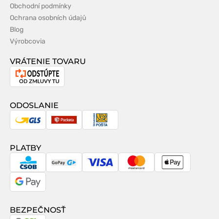
Obchodní podmínky
Ochrana osobních údajů
Blog
Výrobcovia
VRÁTENIE TOVARU
Odstúpenie
od
zmluvy
ODOSLANIE
GLS
Packeta
Slovenská
pošta
PLATBY
CSOB
GoPay
Visa
MasterCard
Apple
Pay
Google
Pay
BEZPEČNOSŤ