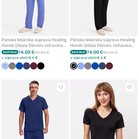
Pánska lekárska súprava Healing
Pánska lekárska súprava Healing
Hands (blúza Steven, nohavice
Hands (blúza Steven, nohavice
Noah) klasicky modrá
Noah) čierna
74.00 €
74.00 €
best deal
80.00 €
best deal
80.00 €
v súprave ušetríš 6 €
v súprave ušetríš 6 €
Klasicka
Tmavo
Královska
Námornícky
Čerešňová
Čierna
Čierna
Klasicka
Tmavo
Královska
Námornícky
Čerešňová
modrá
šedá
modrá
modrá
červená
modrá
šedá
modrá
modrá
červená
Kliknite
Klikn
pre
pre
pridanie
prida
alebo
aleb
odstránenie
odst
z
z
obľúbených
obľú