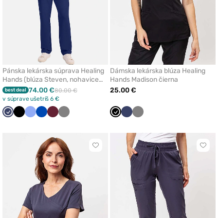
Pánska lekárska súprava Healing
Dámska lekárska blúza Healing
Hands (blúza Steven, nohavice
Hands Madison čierna
Noah) námornícky modrá
74.00 €
25.00 €
best deal
80.00 €
v súprave ušetríš 6 €
Námornícky
Čierna
Klasicka
Královska
Čerešňová
Tmavo
Čierna
Námornícky
Tmavo
modrá
modrá
modrá
červená
šedá
modrá
šedá
Kliknite
Klikn
pre
pre
pridanie
prida
alebo
aleb
odstránenie
odst
z
z
obľúbených
obľú