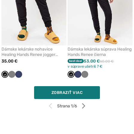
Dámske lekárske nohavice
Dámska lekárska súprava Healing
Healing Hands Renee jogger
Hands Renee čierna
čierne
35.00 €
53.00 €
best deal
60.00 €
v súprave ušetríš 7 €
Čierna
Tmavo
Námornícky
Čierna
Námornícky
Tmavo
šedá
modrá
modrá
šedá
ZOBRAZIŤ VIAC
Strana 1/6