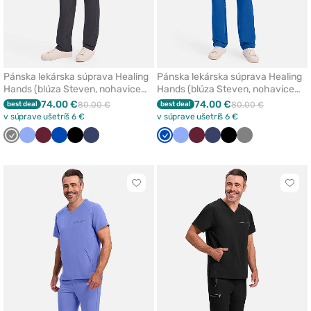
Pánska lekárska súprava Healing
Pánska lekárska súprava Healing
Hands (blúza Steven, nohavice
Hands (blúza Steven, nohavice
Noah) šedá
Noah) kráľovsky modrá
74.00 €
74.00 €
best deal
80.00 €
best deal
80.00 €
v súprave ušetríš 6 €
v súprave ušetríš 6 €
Tmavo
Klasicka
Čerešňová
Královska
Čierna
Námornícky
Královska
Klasicka
Čerešňová
Námornícky
Čierna
Tmavo
šedá
modrá
červená
modrá
modrá
modrá
modrá
červená
modrá
šedá
Kliknite
Klikn
pre
pre
pridanie
prida
alebo
aleb
odstránenie
odst
z
z
obľúbených
obľú