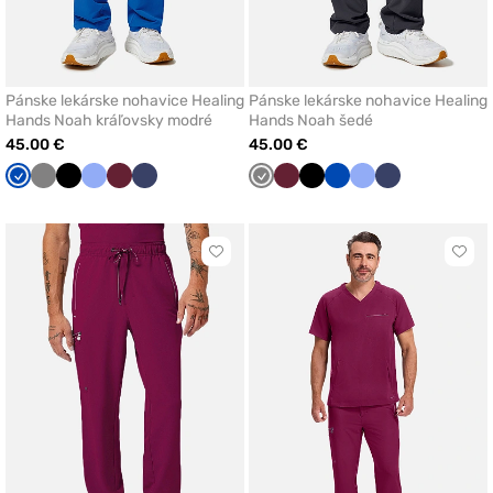
Pánske lekárske nohavice Healing
Pánske lekárske nohavice Healing
Hands Noah kráľovsky modré
Hands Noah šedé
45.00 €
45.00 €
Královska
Tmavo
Čierna
Klasicka
Čerešňová
Námornícky
Tmavo
Čerešňová
Čierna
Královska
Klasicka
Námornícky
modrá
šedá
modrá
červená
modrá
šedá
červená
modrá
modrá
modrá
Kliknite
Klikn
pre
pre
pridanie
prida
alebo
aleb
odstránenie
odst
z
z
obľúbených
obľú