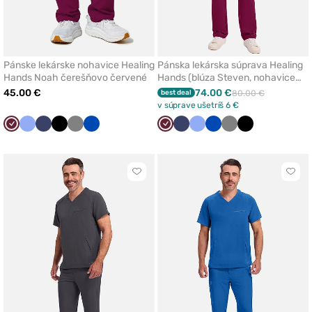
Pánske lekárske nohavice Healing
Pánska lekárska súprava Healing
Hands Noah čerešňovo červené
Hands (blúza Steven, nohavice
Noah) čerešňová červená
45.00 €
74.00 €
best deal
80.00 €
v súprave ušetríš 6 €
Čerešňová
Klasicka
Námornícky
Čierna
Tmavo
Královska
Čerešňová
Námornícky
Klasicka
Královska
Tmavo
Čierna
červená
modrá
modrá
šedá
modrá
červená
modrá
modrá
modrá
šedá
Kliknite
Klikn
pre
pre
pridanie
prida
alebo
aleb
odstránenie
odst
z
z
obľúbených
obľú