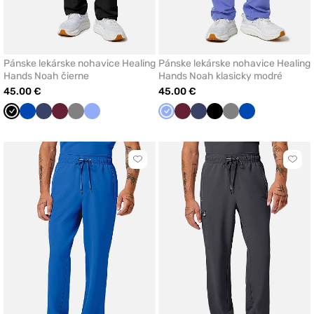
Pánske lekárske nohavice Healing
Pánske lekárske nohavice Healing
Hands Noah čierne
Hands Noah klasicky modré
45.00 €
45.00 €
Čierna
Královska
Námornícky
Čerešňová
Tmavo
Klasicka
Klasicka
Čerešňová
Námornícky
Čierna
Tmavo
Královska
modrá
modrá
červená
šedá
modrá
modrá
červená
modrá
šedá
modrá
Kliknite
Klikn
pre
pre
pridanie
prida
alebo
aleb
odstránenie
odst
z
z
obľúbených
obľú