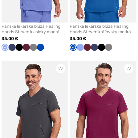
Pánska lekárska blúza Healing
Pánska lekárska blúza Healing
Hands Steven klasicky modrá
Hands Steven kráľovsky modrá
35.00 €
35.00 €
Klasicka
Námornícky
Čierna
Čerešňová
Tmavo
Královska
Královska
Klasicka
Čerešňová
Námornícky
Čierna
Tmavo
modrá
modrá
červená
šedá
modrá
modrá
modrá
červená
modrá
šedá
Kliknite
Klikn
pre
pre
pridanie
prida
alebo
aleb
odstránenie
odst
z
z
obľúbených
obľú