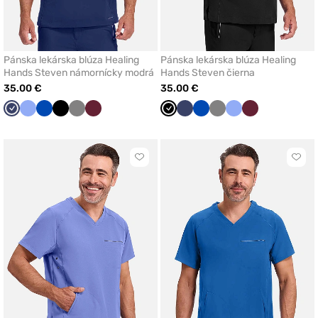
Pánska lekárska blúza Healing
Pánska lekárska blúza Healing
Hands Steven námornícky modrá
Hands Steven čierna
35.00 €
35.00 €
Námornícky
Klasicka
Královska
Čierna
Tmavo
Čerešňová
Čierna
Námornícky
Královska
Tmavo
Klasicka
Čerešňová
modrá
modrá
modrá
šedá
červená
modrá
modrá
šedá
modrá
červená
Kliknite
Klikn
pre
pre
pridanie
prida
alebo
aleb
odstránenie
odst
z
z
obľúbených
obľú