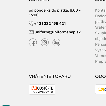
od pondelka do piatka
: 8:00 -
Konta
16:00
Dodac
platb
+421 232 195 421
Vráte
uniform@uniformshop.sk
Skupi
objed
Perso
Výšiv
Verno
Prepr
VRÁTENIE TOVARU
ODO
G
Odstúpenie
od
zmluvy