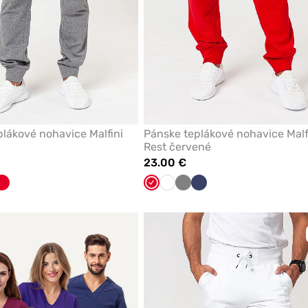
lákové nohavice Malfini
Pánske teplákové nohavice Malf
Rest červené
23.00 €
ícky
la
Červená
Červená
Biela
Tmavo
Námornícky
šedá
modrá