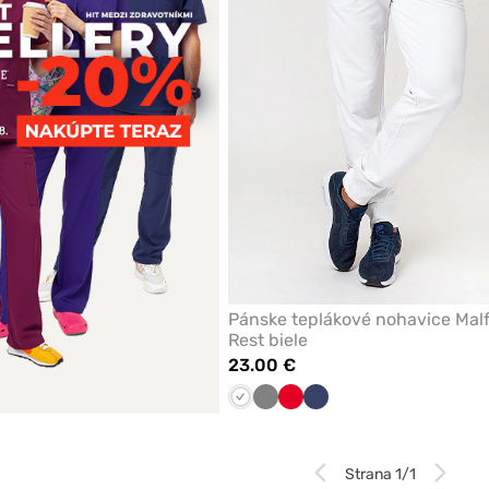
Pánske teplákové nohavice Malf
Rest biele
23.00 €
Biela
Tmavo
Červená
Námornícky
šedá
modrá
Strana 1/1