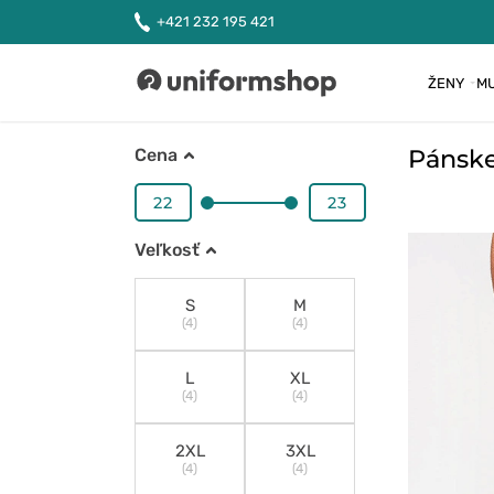
+421 232 195 421
ŽENY
MU
Uniformshop
Pánske
Cena
Veľkosť
S
M
(4)
(4)
L
XL
(4)
(4)
2XL
3XL
(4)
(4)