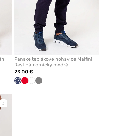
ini
Pánske teplákové nohavice Malfini
Rest námornícky modré
23.00 €
Námornícky
Červená
Biela
Tmavo
modrá
šedá
Kliknite
pre
pridanie
alebo
odstránenie
z
obľúbených