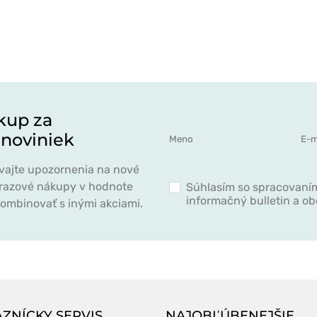
kup za
 noviniek
ávajte upozornenia na nové
norazové nákupy v hodnote
Súhlasím so spracovaním
informačný bulletin a o
ombinovať s inými akciami.
ZNÍCKY SERVIS
NAJOBĽÚBENEJŠIE