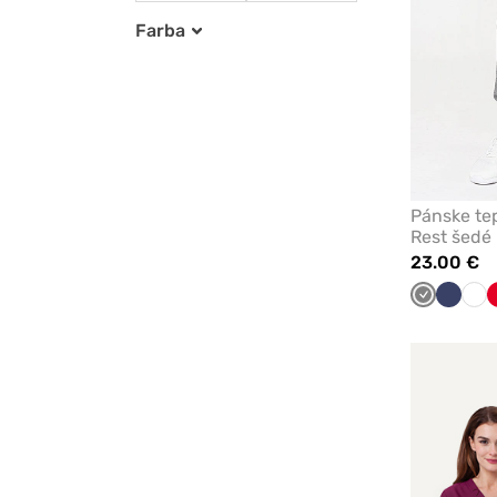
Farba
Pánske tep
Rest šedé
23.00 €
Tmavo
Námorn
Bie
šedá
modrá