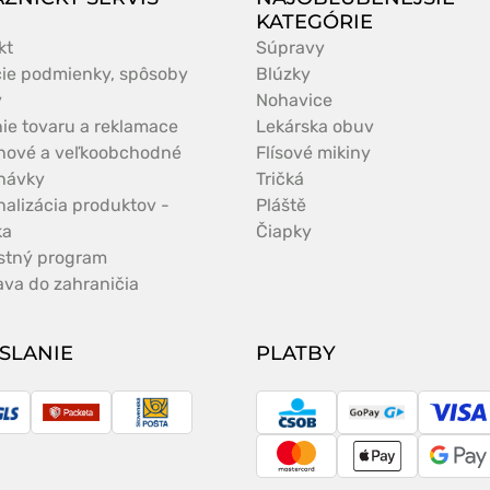
KATEGÓRIE
kt
Súpravy
ie podmienky, spôsoby
Blúzky
y
Nohavice
nie tovaru a reklamace
Lekárska obuv
nové a veľkoobchodné
Flísové mikiny
návky
Tričká
nalizácia produktov -
Pláště
ka
Čiapky
stný program
ava do zahraničia
SLANIE
PLATBY
LS
Packeta
Slovenská
CSOB
GoPay
Vis
pošta
MasterCard
Apple
Goo