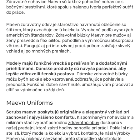
Zdravotné nohavice Maevn sú taktiež pohodlné nohavice s
bočnými prestrihmi, ktoré spolu s halenou tvoria perfektný outfit
do práce.
Maevn zdravotny odev je starostlivo navrhnuté oblečenie so
štítkom, ktorý označuje celú kolekciu. Vyrobené podľa vysokých
amerických štandardov. Zdravotné blúzky Maevn pre mužov aj
ženy presvedčia flexibilitou, pohodlím a výnimočnou absorpciou
vlhkosti. Fungujú aj pri intenzívnej práci, pričom zaisťuje skvelý
vzhľad aj po mnohých praniach.
Modely majú funkčné vrecká s prešívaním a dodatočnými
priehlbinami. Dámske produkty sú navyše pasované, aby
lepšie zdôraznili ženskú postavu.
Dámske zdravotné blúzky
môžu byť hladké alebo vzorované, zdôrazňujúce pohlavie a
prednosti. Funkčné, dobre navrhnuté, umožňujú vám pracovať a
cítiť sa výnimočne každý deň.
Maevn Uniforms
Scrubs maevn poskytujú originálny a elegantný vzhľad pri
zachovaní najvyššieho komfortu.
K spomínaným nohaviciam a
mikinám stačí vybrať pohodlnú
zdravotnú obuv
dostupnú v
našej predajni, ktorá zaistí hodiny pohodlia pri práci. Pokiaľ si nie
ste istí, ktorý model a kolekciu vybrať, kontaktujte nás! Výrobky
Maevn sú niekedy navýšené, preto starostlivo skontrolujte