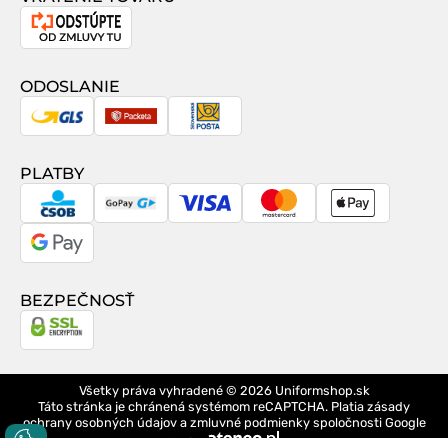
Odstúpenie
od
zmluvy
ODOSLANIE
GLS
Packeta
Slovenská
pošta
PLATBY
CSOB
GoPay
Visa
MasterCard
Apple
Pay
Google
Pay
BEZPEČNOSŤ
Všetky práva vyhradené © 2026
Uniformshop.sk
Táto stránka je chránená systémom reCAPTCHA. Platia
zásady
ochrany osobných údajov
a
zmluvné podmienky
spoločnosti Google
design