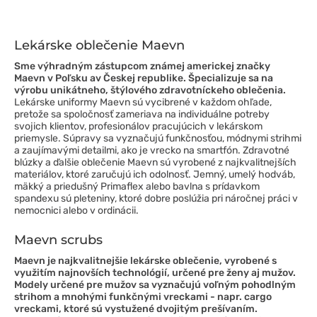
Lekárske oblečenie Maevn
Sme výhradným zástupcom známej americkej značky
Maevn v Poľsku av Českej republike. Špecializuje sa na
výrobu unikátneho, štýlového zdravotníckeho oblečenia.
Lekárske uniformy Maevn sú vycibrené v každom ohľade,
pretože sa spoločnosť zameriava na individuálne potreby
svojich klientov, profesionálov pracujúcich v lekárskom
priemysle. Súpravy sa vyznačujú funkčnosťou, módnymi strihmi
a zaujímavými detailmi, ako je vrecko na smartfón. Zdravotné
blúzky a ďalšie oblečenie Maevn sú vyrobené z najkvalitnejších
materiálov, ktoré zaručujú ich odolnosť. Jemný, umelý hodváb,
mäkký a priedušný Primaflex alebo bavlna s prídavkom
spandexu sú pleteniny, ktoré dobre poslúžia pri náročnej práci v
nemocnici alebo v ordinácii.
Maevn scrubs
Maevn je najkvalitnejšie lekárske oblečenie, vyrobené s
využitím najnovších technológií, určené pre ženy aj mužov.
Modely určené pre mužov sa vyznačujú voľným pohodlným
strihom a mnohými funkčnými vreckami - napr. cargo
vreckami, ktoré sú vystužené dvojitým prešívaním.