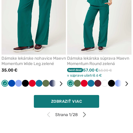
Dámske lekárske nohavice Maevn
Dámska lekárska súprava Maevn
Momentum Wide Leg zelené
Momentum Round zelená
35.00 €
57.00 €
best deal
63.00 €
v súprave ušetríš 6 €
Zelená
Královska
Klasicka
Čierna
Červená
Karibská
Olivková
Námornícky
Čerešňová
Biela
Zelená
Levandulová
Olivková
Šedá
Červená
Karibská
Čerešňová
Biela
Čierna
Klasicka
Král
modrá
modrá
modrá
modrá
červená
modrá
červená
modrá
mod
ZOBRAZIŤ VIAC
Strana 1/28