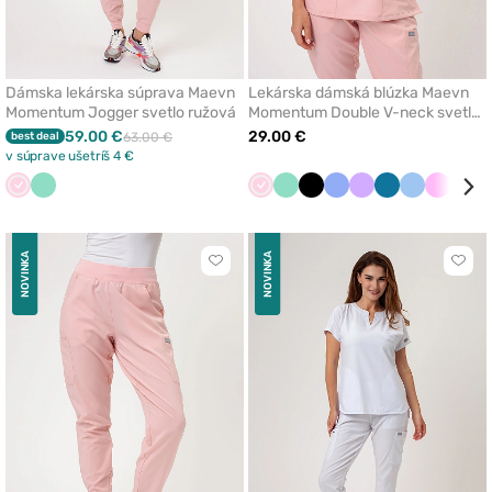
Dámska lekárska súprava Maevn
Lekárska dámská blúzka Maevn
Momentum Jogger svetlo ružová
Momentum Double V-neck svetlo
ružová
59.00 €
29.00 €
best deal
63.00 €
v súprave ušetríš 4 €
Svetlo
Mátová
Svetlo
Mátová
Čierna
Klasicka
Levandulová
Karibská
Modrá
Ružová
Čer
ružová
ružová
modrá
modrá
červ
NOVINKA
NOVINKA
Kliknite
Klikn
pre
pre
pridanie
prida
alebo
aleb
odstránenie
odst
z
z
obľúbených
obľú