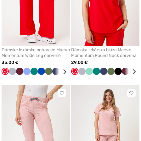
Dámske lekárske nohavice Maevn
Dámska lekárska blúza Maevn
Momentum Wide Leg červené
Momentum Round Neck červená
35.00 €
29.00 €
Červená
Šedá
Čerešňová
Klasicka
Zelená
Královska
Olivková
Námornícky
Biela
Levandulová
Červená
Čierna
Šedá
Karibská
Mátová
Zelená
Námornícky
Olivková
Čierna
Čerešň
Lev
červená
modrá
modrá
modrá
modrá
modrá
červená
Kliknite
Klikn
pre
pre
pridanie
prida
alebo
aleb
odstránenie
odst
z
z
obľúbených
obľú