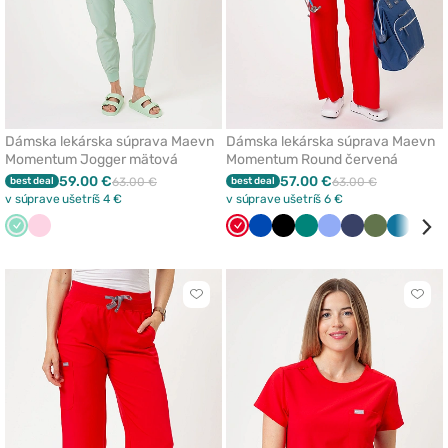
Dámska lekárska súprava Maevn
Dámska lekárska súprava Maevn
Momentum Jogger mätová
Momentum Round červená
59.00 €
57.00 €
best deal
63.00 €
best deal
63.00 €
v súprave ušetríš 4 €
v súprave ušetríš 6 €
Mátová
Svetlo
Červená
Královska
Čierna
Zelená
Klasicka
Námornícky
Olivková
Karibsk
Biel
ružová
modrá
modrá
modrá
modrá
Kliknite
Klikn
pre
pre
pridanie
prida
alebo
aleb
odstránenie
odst
z
z
obľúbených
obľú