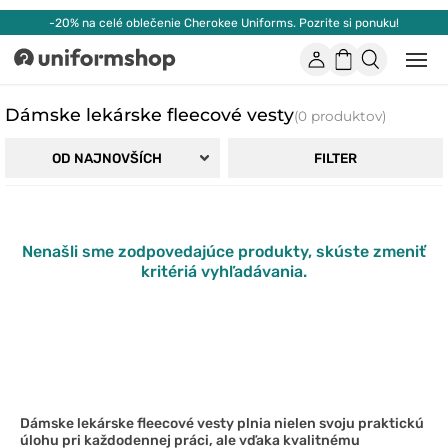
-20% na celé oblečenie Cherokee Uniforms. Pozrite si ponuku!
Účet
Nákupný
Otvor
Uniformshop
alebo
košík
zatvo
mobi
Dámske lekárske fleecové vesty
(0 produktov)
men
FILTER
OD NAJNOVŠÍCH
Nenašli sme zodpovedajúce produkty, skúste zmeniť
kritériá vyhľadávania.
Dámske lekárske fleecové vesty plnia nielen svoju praktickú
úlohu pri každodennej práci, ale vďaka kvalitnému