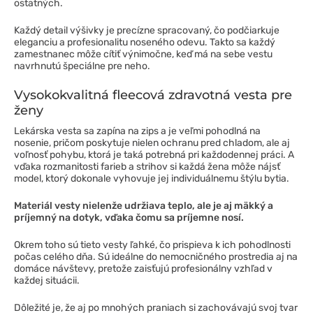
ostatných.
Každý detail výšivky je precízne spracovaný, čo podčiarkuje
eleganciu a profesionalitu noseného odevu. Takto sa každý
zamestnanec môže cítiť výnimočne, keď má na sebe vestu
navrhnutú špeciálne pre neho.
Vysokokvalitná fleecová zdravotná vesta pre
ženy
Lekárska vesta sa zapína na zips a je veľmi pohodlná na
nosenie, pričom poskytuje nielen ochranu pred chladom, ale aj
voľnosť pohybu, ktorá je taká potrebná pri každodennej práci. A
vďaka rozmanitosti farieb a strihov si každá žena môže nájsť
model, ktorý dokonale vyhovuje jej individuálnemu štýlu bytia.
Materiál vesty nielenže udržiava teplo, ale je aj mäkký a
príjemný na dotyk, vďaka čomu sa príjemne nosí.
Okrem toho sú tieto vesty ľahké, čo prispieva k ich pohodlnosti
počas celého dňa. Sú ideálne do nemocničného prostredia aj na
domáce návštevy, pretože zaisťujú profesionálny vzhľad v
každej situácii.
Dôležité je, že aj po mnohých praniach si zachovávajú svoj tvar