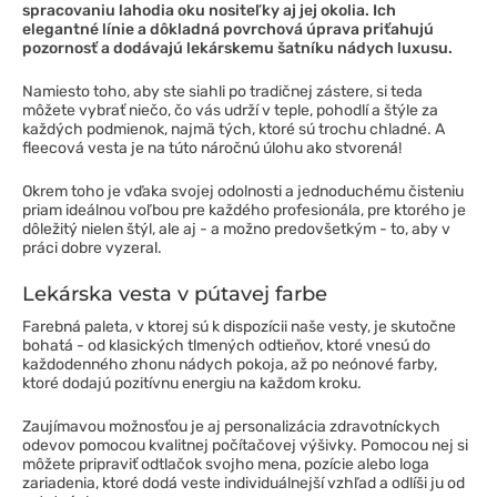
spracovaniu lahodia oku nositeľky aj jej okolia. Ich
elegantné línie a dôkladná povrchová úprava priťahujú
pozornosť a dodávajú lekárskemu šatníku nádych luxusu.
Namiesto toho, aby ste siahli po tradičnej zástere, si teda
môžete vybrať niečo, čo vás udrží v teple, pohodlí a štýle za
každých podmienok, najmä tých, ktoré sú trochu chladné. A
fleecová vesta je na túto náročnú úlohu ako stvorená!
Okrem toho je vďaka svojej odolnosti a jednoduchému čisteniu
priam ideálnou voľbou pre každého profesionála, pre ktorého je
dôležitý nielen štýl, ale aj - a možno predovšetkým - to, aby v
práci dobre vyzeral.
Lekárska vesta v pútavej farbe
Farebná paleta, v ktorej sú k dispozícii naše vesty, je skutočne
bohatá - od klasických tlmených odtieňov, ktoré vnesú do
každodenného zhonu nádych pokoja, až po neónové farby,
ktoré dodajú pozitívnu energiu na každom kroku.
Zaujímavou možnosťou je aj personalizácia zdravotníckych
odevov pomocou kvalitnej počítačovej výšivky. Pomocou nej si
môžete pripraviť odtlačok svojho mena, pozície alebo loga
zariadenia, ktoré dodá veste individuálnejší vzhľad a odlíši ju od