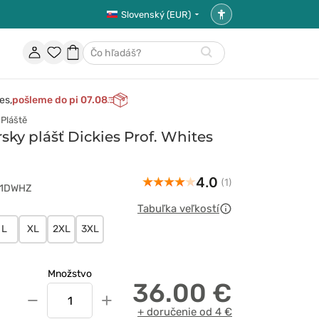
Slovenský (EUR)
Nastavenia
prístupnosti
Účet
Obľúbené
Nákupný
Hľadať
položky
košík
es,
pošleme do pi 07.08
Pláště
sky plášť Dickies Prof. Whites
4.0
(1)
401DWHZ
Tabuľka veľkostí
L
XL
2XL
3XL
Množstvo
36.00 €
−
+
+ doručenie od 4 €