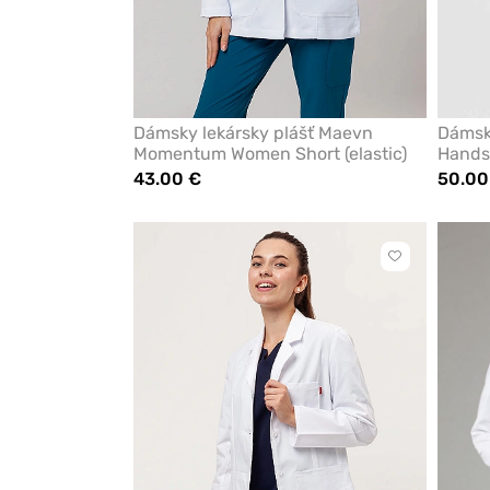
Dámsky lekársky plášť Maevn
Dámsky
Momentum Women Short (elastic)
Hands
43.00 €
50.00
Kliknite
pre
pridanie
alebo
odstránenie
z
obľúbených