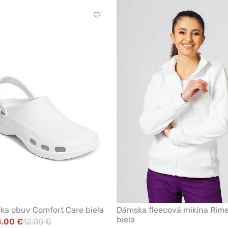
Kliknite
pre
pridanie
alebo
odstránenie
z
obľúbených
ka obuv Comfort Care biela
Dámska fleecová mikina Rim
biela
8.00 €
12.00 €