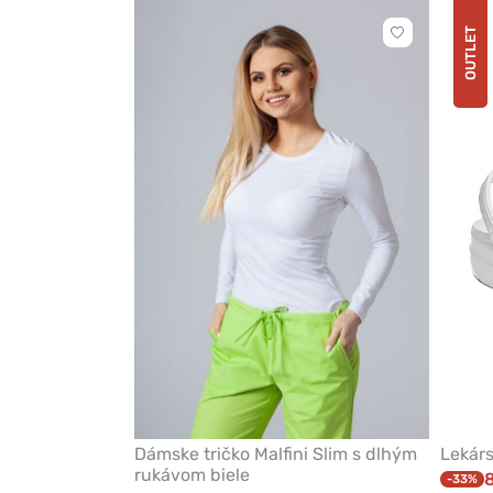
OUTLET
Kliknite
pre
pridanie
alebo
odstránenie
z
obľúbených
Dámske tričko Malfini Slim s dlhým
Lekárs
rukávom biele
-33%