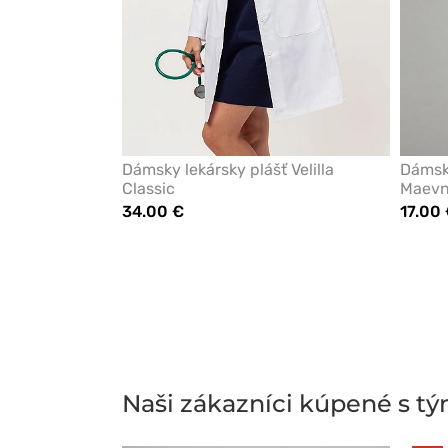
Dámsky lekársky plášť Velilla
Dámsky
Classic
Maevn 
34.00 €
17.00
Naši zákazníci kúpené s t