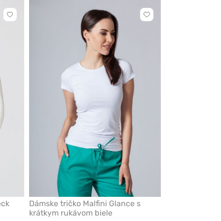
Kliknite
Kliknite
pre
pre
pridanie
pridanie
alebo
alebo
odstránenie
odstránenie
z
z
obľúbených
obľúbených
eck
Dámske tričko Malfini Glance s
krátkym rukávom biele