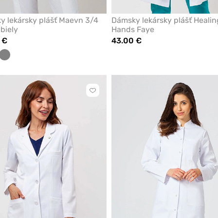
 lekársky plášť Maevn 3/4
Dámsky lekársky plášť Healin
biely
Hands Faye
 €
43.00 €
mornícky
Tmavo
odrá
šedá
Kliknite
pre
pridanie
alebo
odstránenie
z
obľúbených