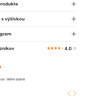
produkte
 s výšivkou
ogram
4.0
zníkov
(1)
kov: Veľmi dobré