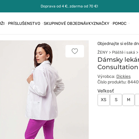
Doprava od 4 €, zdarma od 70 €!
ŽI
PRÍSLUŠENSTVO
SKUPINOVÉ OBJEDNÁVKY
ZNAČKY
POMOC
Objednajte si ešte dn
ŽENY
Pláště i saká
Pridať
k
Dámsky lekár
obľúbeným
Consultation
Výrobca:
Dickies
Číslo produktu: 84
Veľkosť
XS
S
M