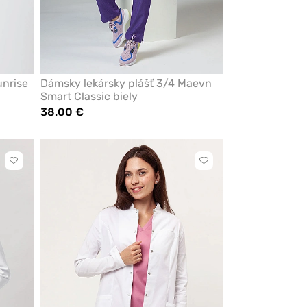
unrise
Dámsky lekársky plášť 3/4 Maevn
Smart Classic biely
38.00 €
Kliknite
Kliknite
pre
pre
pridanie
pridanie
alebo
alebo
odstránenie
odstránenie
z
z
obľúbených
obľúbených