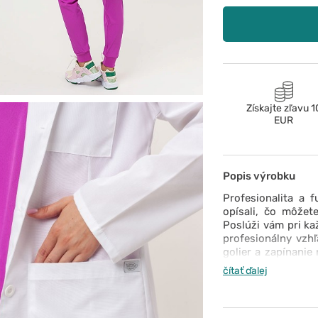
Získajte zľavu 1
EUR
Popis výrobku
Profesionalita a 
opísali, čo môžete
Poslúži vám pri ka
profesionálny vzh
golier a zapínanie
rukávy, látka príj
čítať ďalej
klasiku v pohodlí s