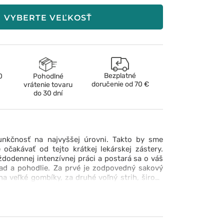
VYBERTE VEĽKOSŤ
Bezplatné
0
Pohodlné
doručenie od
70 €
vrátenie tovaru
do 30 dní
funkčnosť na najvyššej úrovni. Takto by sme
 očakávať od tejto krátkej lekárskej zástery.
ždodennej intenzívnej práci a postará sa o váš
ľad a pohodlie. Za prvé je zodpovedný sakový
 na veľké gombíky, za druhé voľný strih, široké
emná na dotyk a priestranné vrecká. Vyberte si
o zásterou značky Dickies.