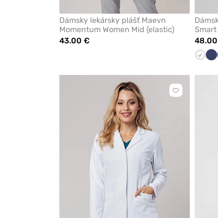
Dámsky lekársky plášť Maevn
Dámsky
Momentum Women Mid (elastic)
Smart 
43.00 €
48.00
Biela
Ná
m
Kliknite
pre
pridanie
alebo
odstránenie
z
obľúbených