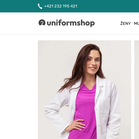
+421 232 195 421
ŽENY
MU
Uniformshop