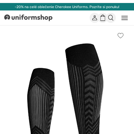
-20% na celé oblečenie Cherokee Uniforms. Pozrite si ponuku!
Účet
Nákupný
Otvor
Uniformshop
alebo
košík
zatvo
mobi
Pridať
men
k
obľúb