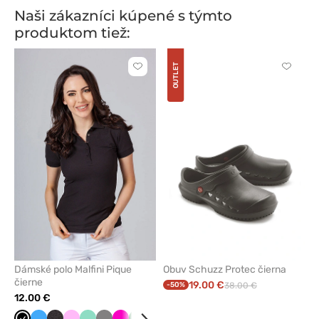
Naši zákazníci kúpené s týmto
produktom tiež:
OUTLET
Kliknite
Kliknite
pre
pre
pridanie
pridani
alebo
alebo
odstránenie
odstrán
z
z
obľúbených
obľúbe
Dámské polo Malfini Pique
Obuv Schuzz Protec čierna
čierne
19.00 €
-50%
38.00 €
12.00 €