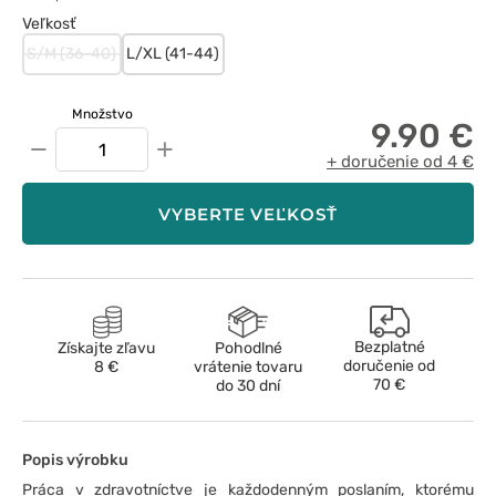
Veľkosť
S/M (36-40)
L/XL (41-44)
Množstvo
9.90 €
−
+
+ doručenie od 4 €
VYBERTE VEĽKOSŤ
Bezplatné
Získajte zľavu
Pohodlné
doručenie od
8 €
vrátenie tovaru
70 €
do 30 dní
Popis výrobku
Práca v zdravotníctve je každodenným poslaním, ktorému