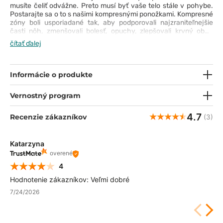
musíte čeliť odvážne. Preto musí byť vaše telo stále v pohybe.
Postarajte sa o to s našimi kompresnými ponožkami. Kompresné
zóny boli usporiadané tak, aby podporovali najzraniteľnejšie
časti nôh, zmenšovali bolesť, opuchy, zlepšovali krvný obeh
a poskytovali tlmenie pri chôdzi. Materiál použitý na výrobu
čítať ďalej
ponožiek je priedušný a skvele odvádza vlhkosť, takže môžete
pracovať v pohodlí celé hodiny. Vďaka dostupnosti tohto modelu
v troch farbách môžete ponožky dokonale zladiť so svojím
šatníkom.
Informácie o produkte
Vernostný program
4.7
Recenzie zákazníkov
(3)
Katarzyna
overené
4
Hodnotenie zákazníkov: Veľmi dobré
7/24/2026