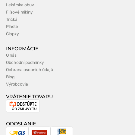
Lekárska obuv
Flísové mikiny
Tričká
Pláště
Čiapky
INFORMÁCIE
O nás
Obchodní podmínky
Ochrana osobních údajů
Blog
Výrobcovia
VRÁTENIE TOVARU
Odstúpenie
od
zmluvy
ODOSLANIE