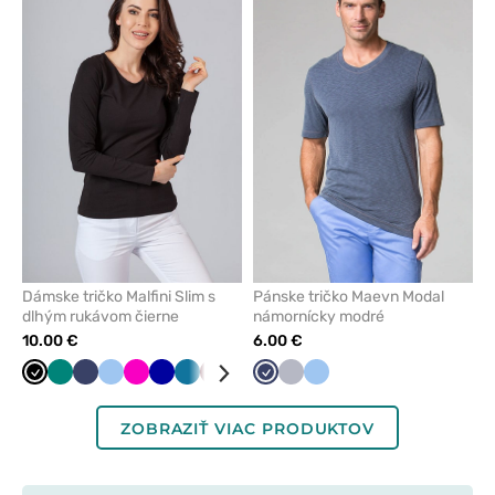
pre
pre
pridanie
pridani
alebo
alebo
odstránenie
odstrán
z
z
obľúbených
obľúbe
Dámske tričko Malfini Slim s
Pánske tričko Maevn Modal
dlhým rukávom čierne
námornícky modré
10.00 €
6.00 €
Čierna
Zelená
Námornícky
Modrá
Malinová
Tmavo
Karibská
Čerešňová
Červená
Mátová
Námornícky
Tmavo
Šedá
Žltá
Modrá
Biela
modrá
modrá
modrá
červená
modrá
šedá
ZOBRAZIŤ VIAC PRODUKTOV