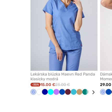
obľúbených
Lekárska blúzka Maevn Red Panda
Dámsk
klasicky modrá
Momen
modrá
15.00 €
23.00 €
29.00
-35%
Klasicka
Biela
Tmavo
Tyrkysová
Fialová
Královska
Čerešňová
Mořska
Béžová
Zelená
Námornícky
Karibská
Červe
Klasic
Či
Kr
modrá
modrá
modrá
červená
modrá
modrá
modrá
modr
m