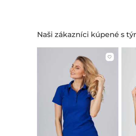
Naši zákazníci kúpené s t
Kliknite
pre
pridanie
alebo
odstránenie
z
obľúbených