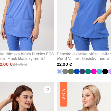
ka dámska blúza Dickies EDS
Dámska lekárska blúza Unifo
ure Mock klasicky modrá
World Valiant klasicky modrá
2.00 €
24.00 €
22.00 €
ka
álovska
Klasicka
Tmavo
Olivková
Královska
Námornícky
Zelená
Malinová
Mořska
Čie
á
odrá
modrá
šedá
modrá
modrá
modrá
Kliknite
AKCIA
pre
pridanie
alebo
odstránenie
z