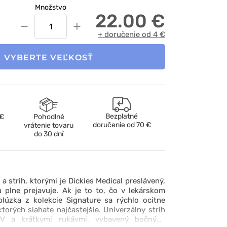
Množstvo
22.00 €
−
+
+ doručenie od 4 €
VYBERTE VEĽKOSŤ
Bezplatné
 €
Pohodlné
doručenie od
70 €
vrátenie tovaru
do 30 dní
a strih, ktorými je Dickies Medical preslávený,
 plne prejavuje. Ak je to to, čo v lekárskom
blúzka z kolekcie Signature sa rýchlo ocitne
torých siahate najčastejšie. Univerzálny strih
V a krátkymi rukávmi, vybavený bočnými