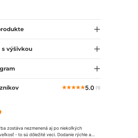
 dvoma priestrannými vreckami - to je základ
ľahlivého outfit. Odolný materiál s prevahou
ríjemne sťahuje a ľahko sa perie (aj na 60 °C)
 v podobe kontrastných vnútorných lemov
sa premietnu do každodennej spokojnosti
produkte
Chcete to vyskúšať?
 s výšivkou
ogram
5.0
zníkov
(1)
arba zostáva nezmenená aj po niekoľkých
 veľkosť - to sú dôležité veci. Dodanie rýchle a