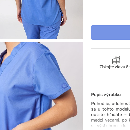
Získajte zľavu 8
Popis výrobku
Pohodlie, odolnosť 
sa u tohto modelu
outfite hľadáte – 
medzi vecami, po k
s výstrihom do 