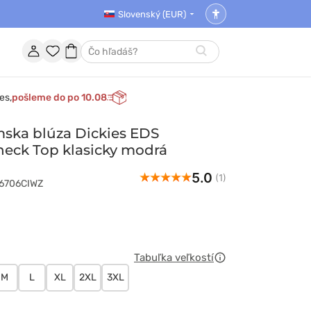
Slovenský (EUR)
Nastavenia
prístupnosti
Účet
Obľúbené
Nákupný
Hľadať
položky
košík
es,
pošleme do po 10.08
ska blúza Dickies EDS
neck Top klasicky modrá
5.0
(1)
86706CIWZ
y
Tabuľka veľkostí
M
L
XL
2XL
3XL