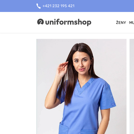
+421 232 195 421
ŽENY
MU
Uniformshop