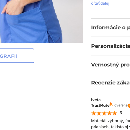
vetracími pásmi a
čítať ďalej
pre vytvorenie spo
bavlny, ktorý sa p
a módne detaily
a skryté vrecká 
Informácie o 
z nosenia blúzky. 
Personalizácia
GRAFIÍ
Vernostný pr
Recenzie záka
Iveta
overené
5
Materiál výborný, f
prianiach, takisto aj