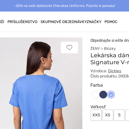
-20% na celé oblečenie Cherokee Uniforms. Pozrite si ponuku!
ŽI
PRÍSLUŠENSTVO
SKUPINOVÉ OBJEDNÁVKY
ZNAČKY
POMOC
Objednajte si ešte dn
ŽENY
Blúzky
Pridať
k
Lekárska dám
obľúbeným
Signature V-
Výrobca:
Dickies
Číslo produktu: DKE
Farba
Ciemny
Klasyczn
Biały
granat
błękit
Veľkosť
XXS
XS
S