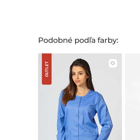
Podobné podľa farby:
OUTLET
Kliknite
pre
pridanie
alebo
odstránenie
z
obľúbených