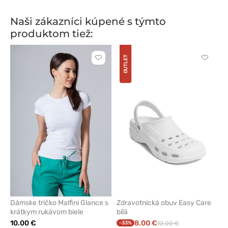
Naši zákazníci kúpené s týmto
produktom tiež:
OUTLET
Kliknite
Kliknite
pre
pre
pridanie
pridani
alebo
alebo
odstránenie
odstrán
z
z
obľúbených
obľúbe
Dámske tričko Malfini Glance s
Zdravotnická obuv Easy Care
krátkym rukávom biele
bílá
10.00 €
8.00 €
-33%
12.00 €