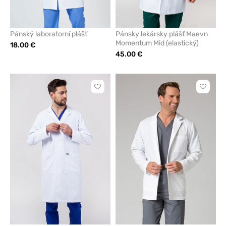
Pánský laboratorní plášť
Pánsky lekársky plášť Maevn
Momentum Mid (elastický)
18.00 €
45.00 €
Kliknite
Kliknite
pre
pre
pridanie
pridani
alebo
alebo
odstránenie
odstrán
z
z
obľúbených
obľúbe