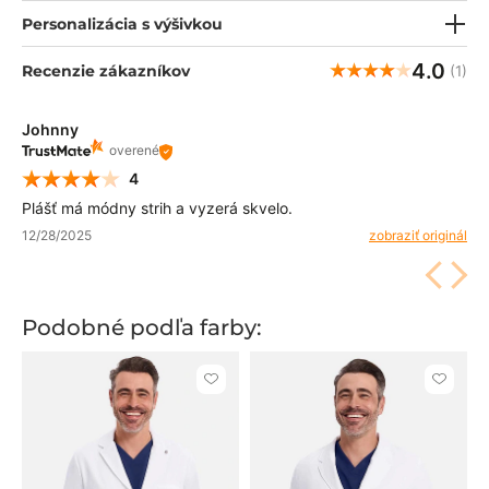
Personalizácia s výšivkou
4.0
Recenzie zákazníkov
(1)
Johnny
overené
4
Plášť má módny strih a vyzerá skvelo.
12/28/2025
zobraziť originál
Podobné podľa farby:
Kliknite
Kliknite
pre
pre
pridanie
pridani
alebo
alebo
odstránenie
odstrán
z
z
obľúbených
obľúbe