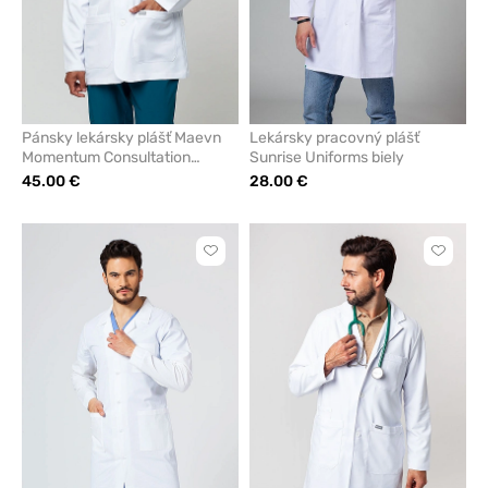
Pánsky lekársky plášť Maevn
Lekársky pracovný plášť
Momentum Consultation
Sunrise Uniforms biely
(elastic)
45.00 €
28.00 €
Kliknite
Kliknite
pre
pre
pridanie
pridani
alebo
alebo
odstránenie
odstrán
z
z
obľúbených
obľúbe