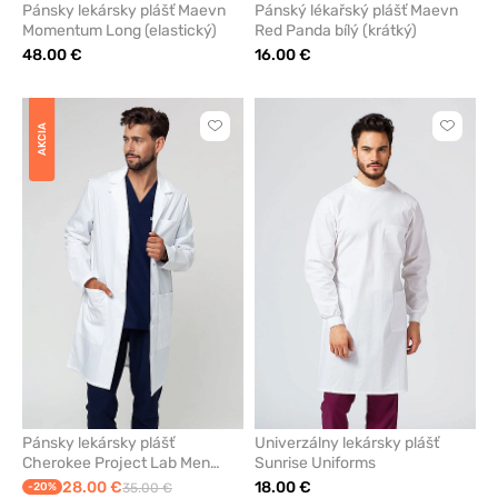
Pánsky lekársky plášť Maevn
Pánský lékařský plášť Maevn
Momentum Long (elastický)
Red Panda bílý (krátký)
48.00 €
16.00 €
AKCIA
Kliknite
Kliknite
pre
pre
pridanie
pridani
alebo
alebo
odstránenie
odstrán
z
z
obľúbených
obľúbe
Pánsky lekársky plášť
Univerzálny lekársky plášť
Cherokee Project Lab Men
Sunrise Uniforms
(elastic)
28.00 €
18.00 €
-20%
35.00 €