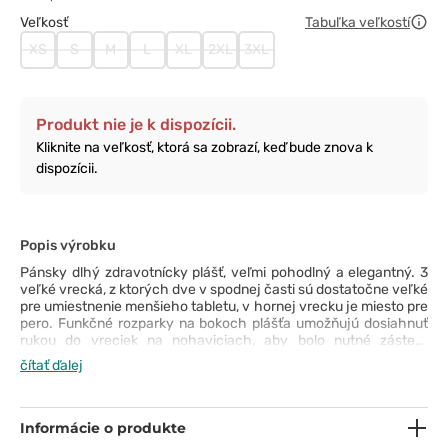
Veľkosť
Tabuľka veľkostí
XS
S
M
L
XL
2XL
3XL
Produkt nie je k dispozícii.
Kliknite na veľkosť, ktorá sa zobrazí, keď bude znova k
dispozícii.
Popis výrobku
Pánsky dlhý zdravotnícky plášť, veľmi pohodlný a elegantný. 3
veľké vrecká, z ktorých dve v spodnej časti sú dostatočne veľké
pre umiestnenie menšieho tabletu, v hornej vrecku je miesto pre
pero. Funkčné rozparky na bokoch plášťa umožňujú dosiahnuť
rukou do vreciek na nohaviciach, aby bolo nutné zásteru
vyhrňovať, rozparok v zadnej časti zase zaisťuje vyššie
čítať ďalej
pohodlie.
Informácie o produkte