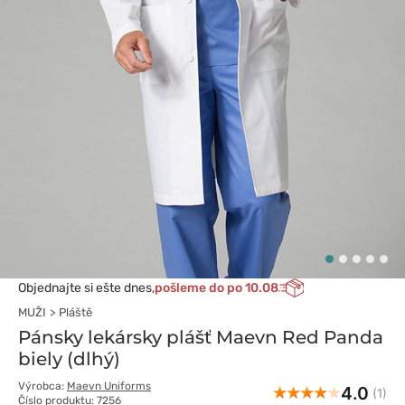
Objednajte si ešte dnes,
pošleme do po 10.08
MUŽI
Pláště
Pánsky lekársky plášť Maevn Red Panda
biely (dlhý)
Výrobca:
Maevn Uniforms
4.0
(1)
Číslo produktu: 7256