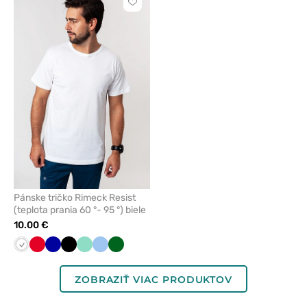
Kliknite
pre
pridanie
alebo
odstránenie
z
obľúbených
Pánske tričko Rimeck Resist
(teplota prania 60 °- 95 °) biele
10.00 €
Biela
Červená
Tmavo
Čierna
Mátová
Modrá
Tmavo
modrá
zelená
ZOBRAZIŤ VIAC PRODUKTOV