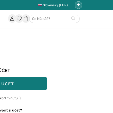
Slovenský (EUR)
Nastavenia
prístupnosti
Účet
Obľúbené
Nákupný
Hľadať
položky
košík
ÚČET
 ÚČET
o 1 minútu :)
voriť si účet?