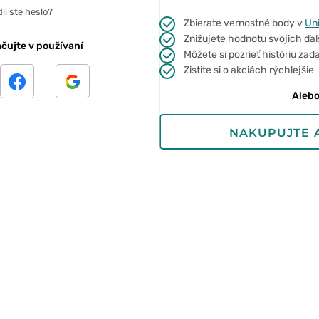
li ste heslo?
Zbierate vernostné body v
Un
Znižujete hodnotu svojich ďa
čujte v používaní
Môžete si pozrieť históriu z
Zistite si o akciách rýchlejšie
Aleb
NAKUPUJTE 