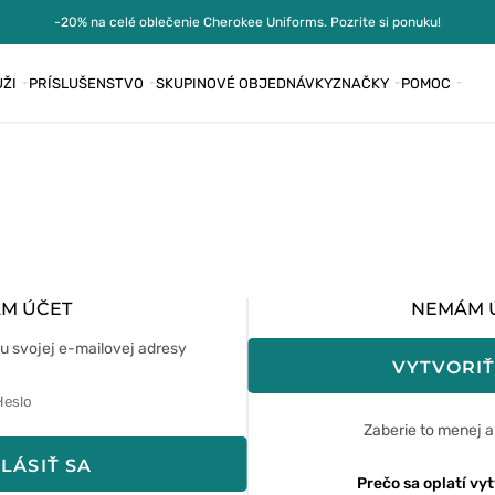
-20% na celé oblečenie Cherokee Uniforms. Pozrite si ponuku!
ŽI
PRÍSLUŠENSTVO
SKUPINOVÉ OBJEDNÁVKY
ZNAČKY
POMOC
M ÚČET
NEMÁM 
u svojej e-mailovej adresy
VYTVORIŤ
Zaberie to menej ak
LÁSIŤ SA
Prečo sa oplatí vyt