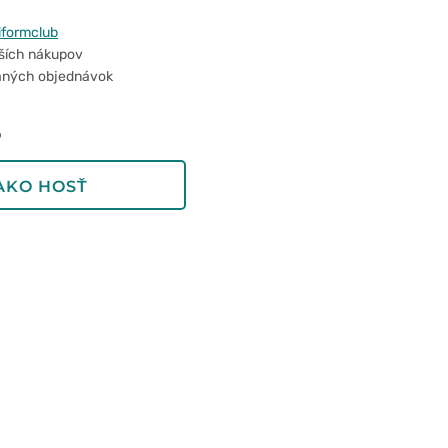
iformclub
lších nákupov
adaných objednávok
o
AKO HOSŤ