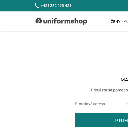
+421 232 195 421
ŽENY
MU
Uniformshop
MÁ
Prihláste sa pomoco
PRIH