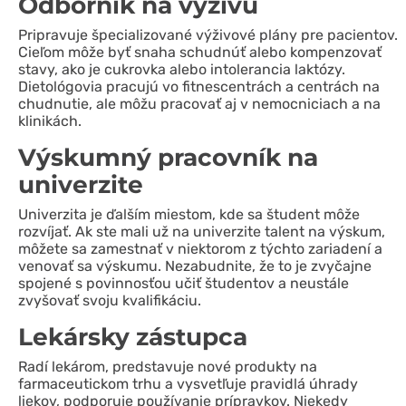
Odborník na výživu
Pripravuje špecializované výživové plány pre pacientov.
Cieľom môže byť snaha schudnúť alebo kompenzovať
stavy, ako je cukrovka alebo intolerancia laktózy.
Dietológovia pracujú vo fitnescentrách a centrách na
chudnutie, ale môžu pracovať aj v nemocniciach a na
klinikách.
Výskumný pracovník na
univerzite
Univerzita je ďalším miestom, kde sa študent môže
rozvíjať. Ak ste mali už na univerzite talent na výskum,
môžete sa zamestnať v niektorom z týchto zariadení a
venovať sa výskumu. Nezabudnite, že to je zvyčajne
spojené s povinnosťou učiť študentov a neustále
zvyšovať svoju kvalifikáciu.
Lekársky zástupca
Radí lekárom, predstavuje nové produkty na
farmaceutickom trhu a vysvetľuje pravidlá úhrady
liekov, podporuje používanie prípravkov. Niekedy