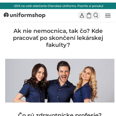
-20% na celé oblečenie Cherokee Uniforms. Pozrite si ponuku!
Účet
Nákupný
Otvor
Uniformshop
alebo
košík
zatvo
mobi
Ak nie nemocnica, tak čo? Kde
men
pracovať po skončení lekárskej
fakulty?
Čo sú zdravotnícke profesie?