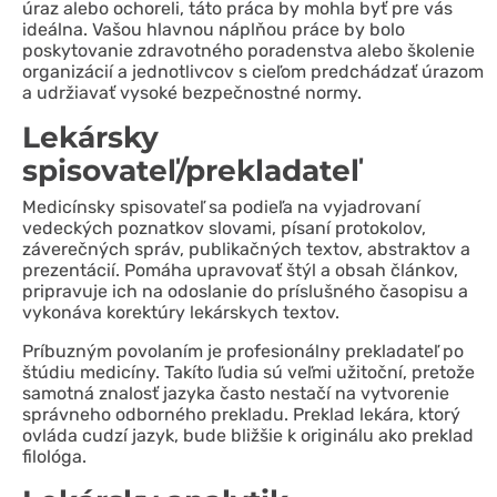
úraz alebo ochoreli, táto práca by mohla byť pre vás
ideálna. Vašou hlavnou náplňou práce by bolo
poskytovanie zdravotného poradenstva alebo školenie
organizácií a jednotlivcov s cieľom predchádzať úrazom
a udržiavať vysoké bezpečnostné normy.
Lekársky
spisovateľ/prekladateľ
Medicínsky spisovateľ sa podieľa na vyjadrovaní
vedeckých poznatkov slovami, písaní protokolov,
záverečných správ, publikačných textov, abstraktov a
prezentácií. Pomáha upravovať štýl a obsah článkov,
pripravuje ich na odoslanie do príslušného časopisu a
vykonáva korektúry lekárskych textov.
Príbuzným povolaním je profesionálny prekladateľ po
štúdiu medicíny. Takíto ľudia sú veľmi užitoční, pretože
samotná znalosť jazyka často nestačí na vytvorenie
správneho odborného prekladu. Preklad lekára, ktorý
ovláda cudzí jazyk, bude bližšie k originálu ako preklad
filológa.