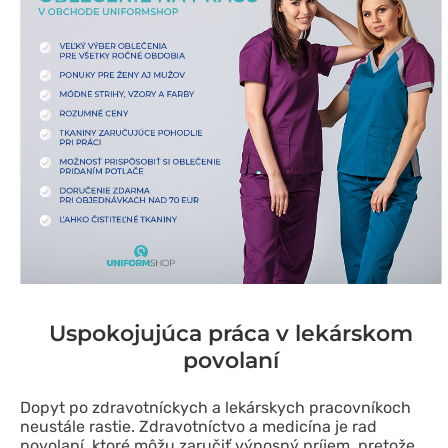
Uspokojujúca práca v lekárskom
povolaní
Dopyt po zdravotníckych a lekárskych pracovníkoch
neustále rastie. Zdravotníctvo a medicína je rad
povolaní, ktoré môžu zaručiť výnosný príjem, pretože