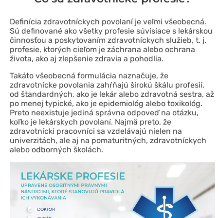
Definícia zdravotníckych povolaní je veľmi všeobecná.
Sú definované ako všetky profesie súvisiace s lekárskou
činnosťou a poskytovaním zdravotníckych služieb, t. j.
profesie, ktorých cieľom je záchrana alebo ochrana
života, ako aj zlepšenie zdravia a pohodlia.
Takáto všeobecná formulácia naznačuje, že
zdravotnícke povolania zahŕňajú širokú škálu profesií,
od štandardných, ako je lekár alebo zdravotná sestra, až
po menej typické, ako je epidemiológ alebo toxikológ.
Preto neexistuje jediná správna odpoveď na otázku,
koľko je lekárskych povolaní. Najmä preto, že
zdravotnícki pracovníci sa vzdelávajú nielen na
univerzitách, ale aj na pomaturitných, zdravotníckych
alebo odborných školách.