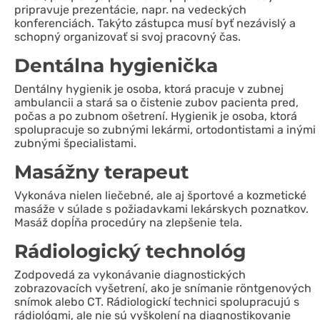
pripravuje prezentácie, napr. na vedeckých
konferenciách. Takýto zástupca musí byť nezávislý a
schopný organizovať si svoj pracovný čas.
Dentálna hygienička
Dentálny hygienik je osoba, ktorá pracuje v zubnej
ambulancii a stará sa o čistenie zubov pacienta pred,
počas a po zubnom ošetrení. Hygienik je osoba, ktorá
spolupracuje so zubnými lekármi, ortodontistami a inými
zubnými špecialistami.
Masážny terapeut
Vykonáva nielen liečebné, ale aj športové a kozmetické
masáže v súlade s požiadavkami lekárskych poznatkov.
Masáž dopĺňa procedúry na zlepšenie tela.
Rádiologický technológ
Zodpovedá za vykonávanie diagnostických
zobrazovacích vyšetrení, ako je snímanie röntgenových
snímok alebo CT. Rádiologickí technici spolupracujú s
rádiológmi, ale nie sú vyškolení na diagnostikovanie