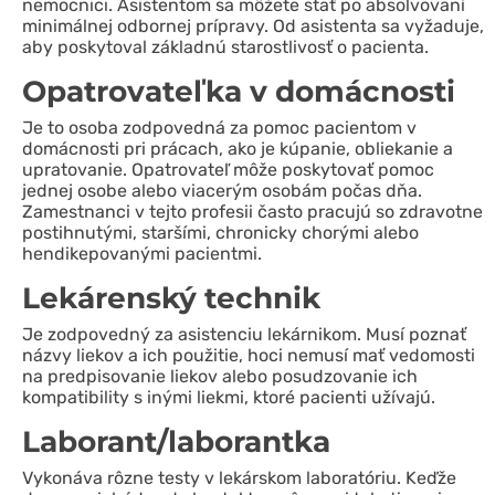
nemocnici. Asistentom sa môžete stať po absolvovaní
minimálnej odbornej prípravy. Od asistenta sa vyžaduje,
aby poskytoval základnú starostlivosť o pacienta.
Opatrovateľka v domácnosti
Je to osoba zodpovedná za pomoc pacientom v
domácnosti pri prácach, ako je kúpanie, obliekanie a
upratovanie. Opatrovateľ môže poskytovať pomoc
jednej osobe alebo viacerým osobám počas dňa.
Zamestnanci v tejto profesii často pracujú so zdravotne
postihnutými, staršími, chronicky chorými alebo
hendikepovanými pacientmi.
Lekárenský technik
Je zodpovedný za asistenciu lekárnikom. Musí poznať
názvy liekov a ich použitie, hoci nemusí mať vedomosti
na predpisovanie liekov alebo posudzovanie ich
kompatibility s inými liekmi, ktoré pacienti užívajú.
Laborant/laborantka
Vykonáva rôzne testy v lekárskom laboratóriu. Keďže