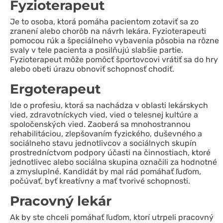
Fyzioterapeut
Je to osoba, ktorá pomáha pacientom zotaviť sa zo
zranení alebo chorôb na návrh lekára. Fyzioterapeuti
pomocou rúk a špeciálneho vybavenia pôsobia na rôzne
svaly v tele pacienta a posilňujú slabšie partie.
Fyzioterapeut môže pomôcť športovcovi vrátiť sa do hry
alebo obeti úrazu obnoviť schopnosť chodiť.
Ergoterapeut
Ide o profesiu, ktorá sa nachádza v oblasti lekárskych
vied, zdravotníckych vied, vied o telesnej kultúre a
spoločenských vied. Zaoberá sa mnohostrannou
rehabilitáciou, zlepšovaním fyzického, duševného a
sociálneho stavu jednotlivcov a sociálnych skupín
prostredníctvom podpory účasti na činnostiach, ktoré
jednotlivec alebo sociálna skupina označili za hodnotné
a zmysluplné. Kandidát by mal rád pomáhať ľuďom,
počúvať, byť kreatívny a mať tvorivé schopnosti.
Pracovný lekár
Ak by ste chceli pomáhať ľuďom, ktorí utrpeli pracovný