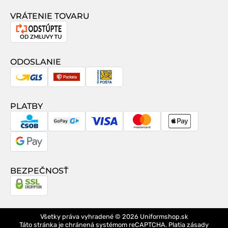
VRÁTENIE TOVARU
Odstúpenie
od
zmluvy
ODOSLANIE
GLS
Packeta
Slovenská
pošta
PLATBY
CSOB
GoPay
Visa
MasterCard
Apple
Pay
Google
Pay
BEZPEČNOSŤ
Všetky práva vyhradené © 2026
Uniformshop.sk
Táto stránka je chránená systémom reCAPTCHA. Platia
zásady