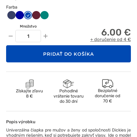
Farba
Ciemny
Granatowy
Królewski
Wiśniowy
Zielony
granat
granat
Množstvo
6.00 €
−
+
+ doručenie od 4 €
PRIDAŤ DO KOŠÍKA
Bezplatné
Získajte zľavu
Pohodlné
doručenie od
8 €
vrátenie tovaru
70 €
do 30 dní
Popis výrobku
Univerzálna čiapka pre mužov a ženy od spoločnosti Dickies je
vhodným riešením, keď si potrebujete zakryť vlasy. Ide o model