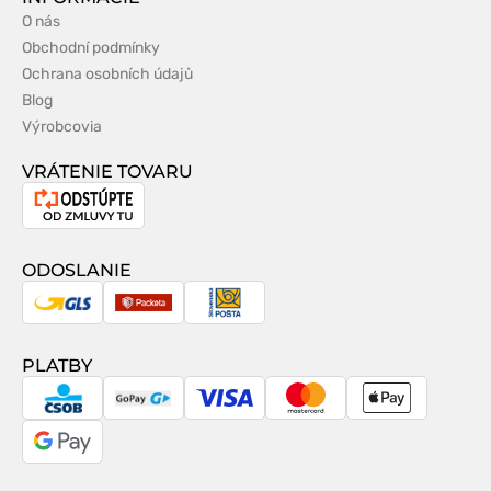
O nás
Obchodní podmínky
Ochrana osobních údajů
Blog
Výrobcovia
VRÁTENIE TOVARU
Odstúpenie
od
zmluvy
ODOSLANIE
GLS
Packeta
Slovenská
pošta
PLATBY
CSOB
GoPay
Visa
MasterCard
Apple
Pay
Google
Pay