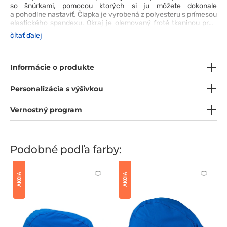
so šnúrkami, pomocou ktorých si ju môžete dokonale
a pohodlne nastaviť. Čiapka je vyrobená z polyesteru s prímesou
elastického spandexu. Okraj je olemovaný froté tkaninou proti
poteniu pre ešte väčšie pohodlie. Vďaka širokej škále
čítať ďalej
dostupných farieb si ľahko vyberiete model, ktorý bude ladiť s
vaším štýlom.
Informácie o produkte
Personalizácia s výšivkou
Vernostný program
Podobné podľa farby:
AKCIA
AKCIA
Kliknite
Kliknite
pre
pre
pridanie
pridani
alebo
alebo
odstránenie
odstrán
z
z
obľúbených
obľúbe