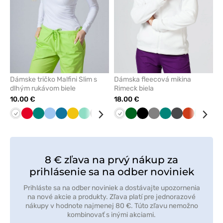
Dámske tričko Malfini Slim s
Dámska fleecová mikina
dlhým rukávom biele
Rimeck biela
10.00 €
18.00 €
Biela
Červená
Zelená
Modrá
Karibská
Žltá
Mátová
Tmavo
Malinová
Čierna
Biela
Tmavo
Tmavo
Námornícky
Čierna
Čerešňová
Tmavo
Zelená
Grafitová
Oranžová
Mátová
Laz
modrá
šedá
modrá
zelená
modrá
červená
šedá
8 € zľava na prvý nákup za
prihlásenie sa na odber noviniek
Prihláste sa na odber noviniek a dostávajte upozornenia
na nové akcie a produkty. Zľava platí pre jednorazové
nákupy v hodnote najmenej 80 €. Túto zľavu nemožno
kombinovať s inými akciami.