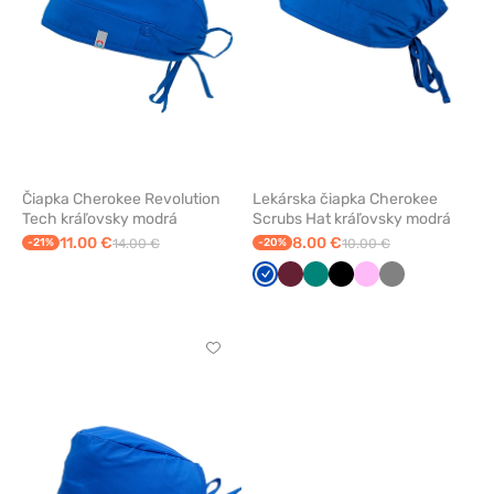
Čiapka Cherokee Revolution
Lekárska čiapka Cherokee
Tech kráľovsky modrá
Scrubs Hat kráľovsky modrá
11.00 €
8.00 €
-21%
14.00 €
-20%
10.00 €
Královska
Čerešňová
Zelená
Čierna
Ružová
Tmavo
modrá
červená
šedá
Kliknite
pre
pridanie
alebo
odstránenie
z
obľúbených