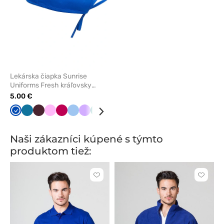
Lekárska čiapka Sunrise
Uniforms Fresh kráľovsky
modrá
5.00 €
Královska
Karibská
Burgundová
Ružová
Slivková
Modrá
Levandulová
Zelená
Biela
modrá
modrá
Naši zákazníci kúpené s týmto
produktom tiež:
Kliknite
Kliknite
pre
pre
pridanie
pridani
alebo
alebo
odstránenie
odstrán
z
z
obľúbených
obľúbe