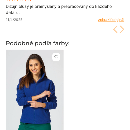
Dizajn blúzy je premyslený a prepracovaný do každého
detailu.
11/4/2025
zobraziť originál
Podobné podľa farby:
Kliknite
pre
pridanie
alebo
odstránenie
z
obľúbených