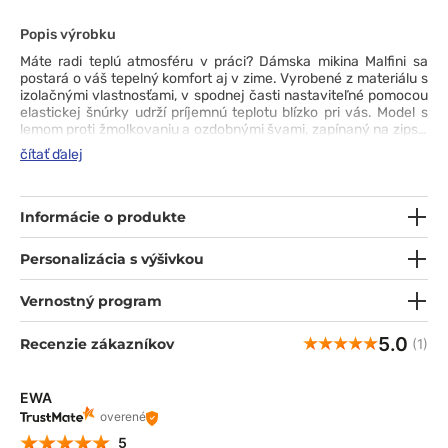
Popis výrobku
Máte radi teplú atmosféru v práci?
Dámska mikina Malfini sa
postará o váš tepelný komfort aj v zime.
Vyrobené z materiálu s
izolačnými vlastnosťami, v spodnej časti nastaviteľné pomocou
elastickej šnúrky udrží príjemnú teplotu blízko pri vás.
Model s
lemom proti žmolkovaniu a ozdobnými švami, zapínaný na zips s
ochranou brady je funkčnosť a estetika v jednom.
Vďaka mierne
čítať ďalej
pasovému strihu a kontrastným vsadkám na boku sa v nej
budete cítiť žensky a pohodlne :)
Informácie o produkte
Personalizácia s výšivkou
Vernostný program
5.0
Recenzie zákazníkov
(1)
EWA
overené
5