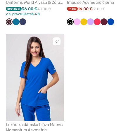
Uniforms World Alyssa & Zora
Impulse Asymetric čierna
burgundová
36.00 €
16.00 €
best deal
40.00 €
-48%
31.00 €
v súprave ušetríš 4 €
Burgundová
Karibská
Námornícky
Čierna
Ružová
Žltá
Levandulová
Dyňa
Čerešňová
Královska
modrá
modrá
červená
modrá
Kliknite
pre
pridanie
alebo
odstránenie
z
obľúbených
Lekárska dámska blúza Maevn
Momentum Asymetric