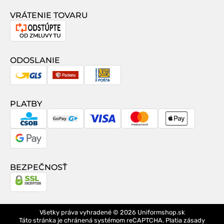
VRÁTENIE TOVARU
Odstúpenie
od
zmluvy
ODOSLANIE
GLS
Packeta
Slovenská
pošta
PLATBY
CSOB
GoPay
Visa
MasterCard
Apple
Pay
Google
Pay
BEZPEČNOSŤ
Všetky práva vyhradené © 2026
Uniformshop.sk
Táto stránka je chránená systémom reCAPTCHA. Platia
zásady