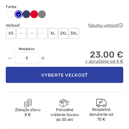
Farba
Chabrowy
Ciemny
Czerwony
Szary
Biały
granat
Veľkosť
Tabuľka veľkostí
XS
S
M
L
XL
2XL
3XL
Množstvo
23.00 €
−
+
+ doručenie od 4 €
VYBERTE VEĽKOSŤ
Bezplatné
Získajte zľavu
Pohodlné
doručenie od
8 €
vrátenie tovaru
70 €
do 30 dní