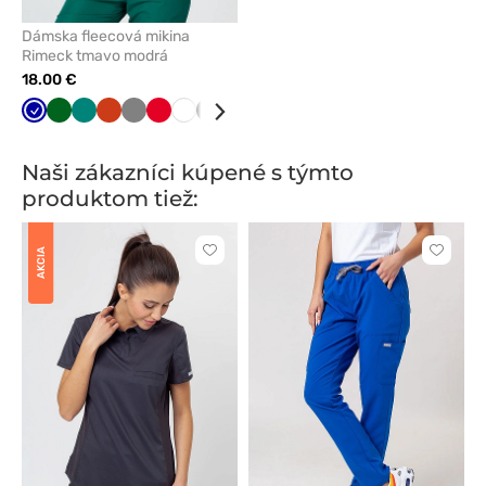
Dámska fleecová mikina
Rimeck tmavo modrá
18.00 €
Tmavo
Tmavo
Zelená
Oranžová
Tmavo
Červená
Biela
Čierna
Limetková
Mátová
Grafitová
Námornícky
Lazurová
modrá
zelená
šedá
modrá
Naši zákazníci kúpené s týmto
produktom tiež:
AKCIA
Kliknite
Kliknite
pre
pre
pridanie
pridani
alebo
alebo
odstránenie
odstrán
z
z
obľúbených
obľúbe