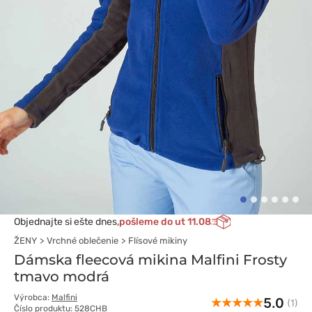
Objednajte si ešte dnes,
pošleme do ut 11.08
ŽENY
Vrchné oblečenie
Flísové mikiny
Dámska fleecová mikina Malfini Frosty
tmavo modrá
Výrobca:
Malfini
5.0
(1)
Číslo produktu: 528CHB