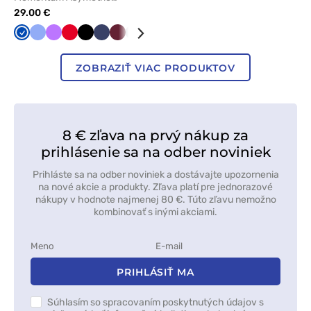
kráľovsky modrá
29.00 €
Královska
Klasicka
Fialová
Červená
Čierna
Námornícky
Čerešňová
Šedá
Olivková
Biela
Tmavo
Zelená
Ružová
Tmavo
Karibská
modrá
modrá
modrá
červená
modrá
šedá
modrá
ZOBRAZIŤ VIAC PRODUKTOV
8 € zľava na prvý nákup za
prihlásenie sa na odber noviniek
Prihláste sa na odber noviniek a dostávajte upozornenia
na nové akcie a produkty. Zľava platí pre jednorazové
nákupy v hodnote najmenej 80 €. Túto zľavu nemožno
kombinovať s inými akciami.
PRIHLÁSIŤ MA
Súhlasím so spracovaním poskytnutých údajov s