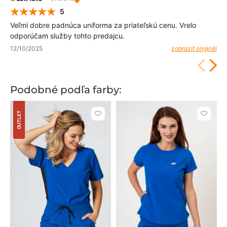
5
Veľmi dobre padnúca uniforma za priateľskú cenu. Vrelo
odporúčam služby tohto predajcu.
12/10/2025
zobraziť originál
Podobné podľa farby:
OUTLET
Kliknite
Kliknite
pre
pre
pridanie
pridani
alebo
alebo
odstránenie
odstrán
z
z
obľúbených
obľúbe