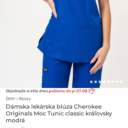
Objednajte si ešte dnes,
pošleme do pi 07.08
ŽENY
Blúzky
Dámska lekárska blúza Cherokee
Originals Moc Tunic classic kráľovsky
modrá