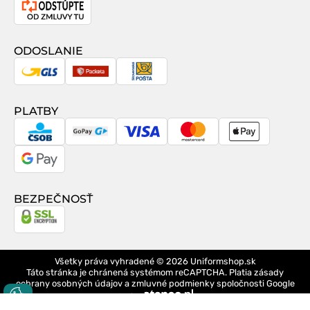
Odstúpenie
od
zmluvy
ODOSLANIE
GLS
Packeta
Slovenská
pošta
PLATBY
CSOB
GoPay
Visa
MasterCard
Apple
Pay
Google
Pay
BEZPEČNOSŤ
Všetky práva vyhradené © 2026
Uniformshop.sk
Táto stránka je chránená systémom reCAPTCHA. Platia
zásady
ochrany osobných údajov
a
zmluvné podmienky
spoločnosti Google
design
Logo