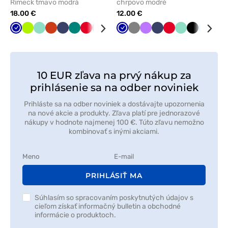
Rimeck tmavo modrá
chrpovo modré
18.00 €
12.00 €
Tmavo
Limetková
Mátová
Oranžová
Námornícky
Zelená
Červená
Tmavo
Biela
Čierna
Tmavo
Tmavo
Tmavo
Grafitová
Fialová
Lazurová
Námornícky
Červená
Mátová
Čierna
Modrá
Mal
modrá
modrá
šedá
modrá
zelená
šedá
modrá
10 EUR zľava na prvý nákup za
prihlásenie sa na odber noviniek
Prihláste sa na odber noviniek a dostávajte upozornenia
na nové akcie a produkty. Zľava platí pre jednorazové
nákupy v hodnote najmenej 100 €. Túto zľavu nemožno
kombinovať s inými akciami.
PRIHLÁSIŤ MA
Súhlasím so spracovaním poskytnutých údajov s
cieľom získať informačný bulletin a obchodné
informácie o produktoch.