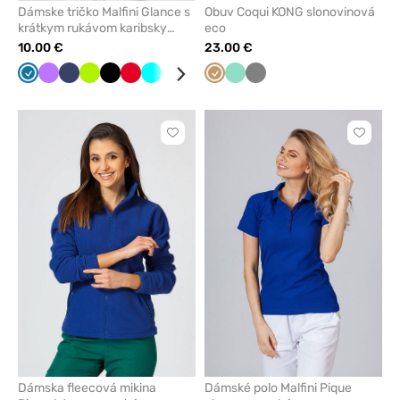
Dámske tričko Malfini Glance s
Obuv Coqui KONG slonovinová
krátkym rukávom karibsky
eco
modrá
10.00 €
23.00 €
Karibská
Fialová
Námornícky
Limetková
Čierna
Červená
Tyrkysová
Biela
Tmavo
Mátová
Béžová
Malinová
Mátová
Tmavo
modrá
modrá
šedá
šedá
Kliknite
Kliknite
pre
pre
pridanie
pridani
alebo
alebo
odstránenie
odstrán
z
z
obľúbených
obľúbe
Dámska fleecová mikina
Dámské polo Malfini Pique