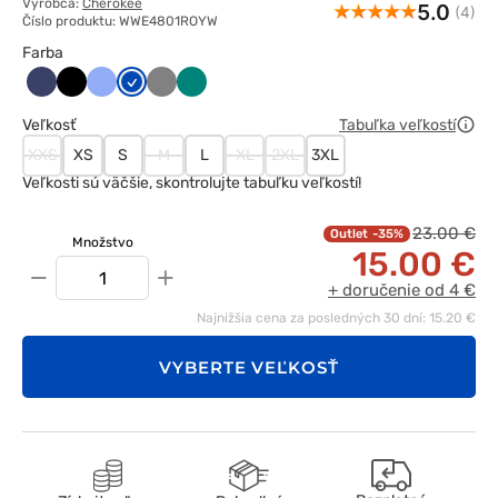
Výrobca:
Cherokee
5.0
(4)
Číslo produktu: WWE4801ROYW
Farba
Ciemny
Czarny
Klasyczny
Królewski
Szary
Zielony
granat
błękit
granat
Veľkosť
Tabuľka veľkostí
XXS
XS
S
M
L
XL
2XL
3XL
Veľkosti sú väčšie, skontrolujte tabuľku veľkostí!
23.00 €
-35%
Množstvo
15.00 €
−
+
+ doručenie od 4 €
Najnižšia cena za posledných 30 dní: 15.20 €
VYBERTE VEĽKOSŤ