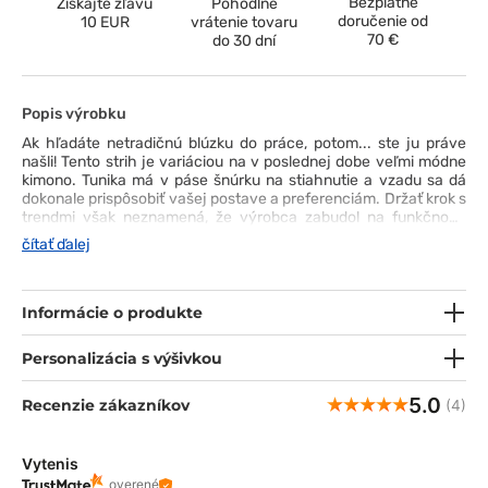
Bezplatné
Získajte zľavu
Pohodlné
doručenie od
10 EUR
vrátenie tovaru
70 €
do 30 dní
Popis výrobku
Ak hľadáte netradičnú blúzku do práce, potom... ste ju práve
našli! Tento strih je variáciou na v poslednej dobe veľmi módne
kimono. Tunika má v páse šnúrku na stiahnutie a vzadu sa dá
dokonale prispôsobiť vašej postave a preferenciám. Držať krok s
trendmi však neznamená, že výrobca zabudol na funkčnosť.
Blúza má dve hlboké hlavné vrecká a ďalšie vrecko na mobilný
čítať ďalej
telefón. Materiál je príjemný na dotyk a nešpiní.
Informácie o produkte
Personalizácia s výšivkou
5.0
Recenzie zákazníkov
(4)
Vytenis
overené