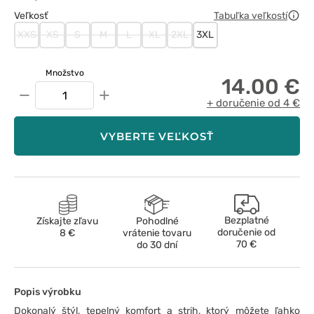
Veľkosť
Tabuľka veľkostí
XXS
XS
S
M
L
XL
2XL
3XL
Množstvo
14.00 €
−
+
+ doručenie od 4 €
VYBERTE VEĽKOSŤ
Bezplatné
Získajte zľavu
Pohodlné
doručenie od
8 €
vrátenie tovaru
70 €
do 30 dní
Popis výrobku
Dokonalý štýl, tepelný komfort a strih, ktorý môžete ľahko