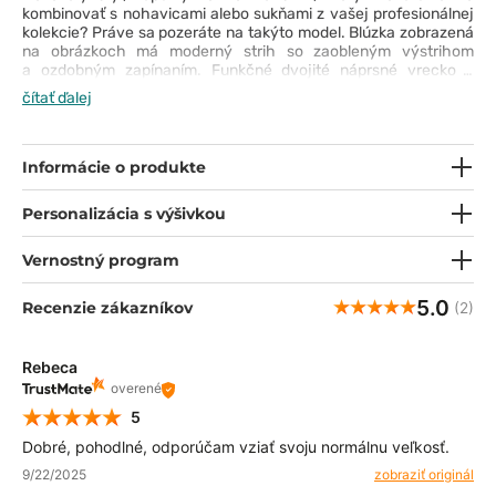
kombinovať s nohavicami alebo sukňami z vašej profesionálnej
kolekcie? Práve sa pozeráte na takýto model. Blúzka zobrazená
na obrázkoch má moderný strih so zaobleným výstrihom
a ozdobným zapínaním. Funkčné dvojité náprsné vrecko s
ďalšou priehradkou na ceruzku pojme všetky vaše
čítať ďalej
nevyhnutnosti a dvojité prešitie na citlivých miestach zaručuje,
že model bude odolný bez ohľadu na dynamiku v práci. Mäkká
tkanina odvádzajúca vlhkosť je príjemná na pokožku a pekne
sedí. Blúzka sa v krátkom čase stane skutočným klenotom
Informácie o produkte
vášho šatníka.
Personalizácia s výšivkou
Vernostný program
5.0
Recenzie zákazníkov
(2)
Rebeca
overené
5
Dobré, pohodlné, odporúčam vziať svoju normálnu veľkosť.
9/22/2025
zobraziť originál