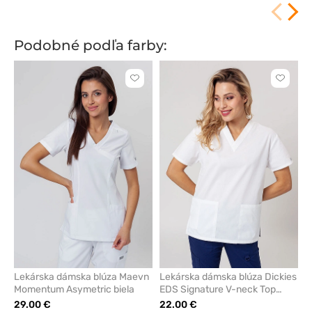
Podobné podľa farby:
Kliknite
Kliknite
pre
pre
pridanie
pridani
alebo
alebo
odstránenie
odstrán
z
z
obľúbených
obľúbe
Lekárska dámska blúza Maevn
Lekárska dámska blúza Dickies
Momentum Asymetric biela
EDS Signature V-neck Top
biela
29.00 €
22.00 €