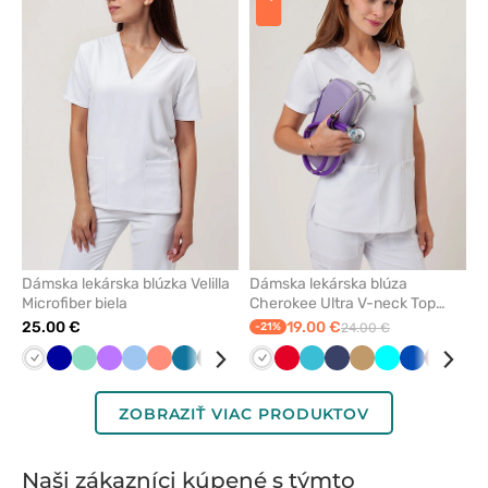
pridanie
pridani
alebo
alebo
odstránenie
odstrán
z
z
obľúbených
obľúbe
Dámska lekárska blúzka Velilla
Dámska lekárska blúza
Microfiber biela
Cherokee Ultra V-neck Top
biela
25.00 €
19.00 €
-21%
24.00 €
Biela
Tmavo
Mátová
Fialová
Modrá
Koralová
Karibská
Čierna
Světlo
Biela
Červená
Mořska
Námornícky
Béžová
Tyrkysová
Královska
Čerešň
Tm
modrá
modrá
zelená
modrá
modrá
modrá
červen
mod
ZOBRAZIŤ VIAC PRODUKTOV
Naši zákazníci kúpené s týmto