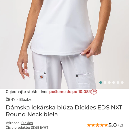
Objednajte si ešte dnes,
pošleme do po 10.08
ŽENY
Blúzky
Dámska lekárska blúza Dickies EDS NXT
Round Neck biela
Výrobca:
Dickies
5.0
(2)
Číslo produktu: DK681WHT