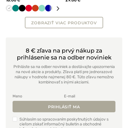
18.00 €
29.00 €
Biela
Zelená
Čierna
Červená
Oranžová
Mátová
Tmavo
Limetková
Lazurová
Tmavo
Grafitová
Tmavo
Námornícky
modrá
zelená
šedá
modrá
ZOBRAZIŤ VIAC PRODUKTOV
8 € zľava na prvý nákup za
prihlásenie sa na odber noviniek
Prihláste sa na odber noviniek a dostávajte upozornenia
na nové akcie a produkty. Zľava platí pre jednorazové
nákupy v hodnote najmenej 80 €. Túto zľavu nemožno
kombinovať s inými akciami.
PRIHLÁSIŤ MA
Súhlasím so spracovaním poskytnutých údajov s
cieľom získať informačný bulletin a obchodné