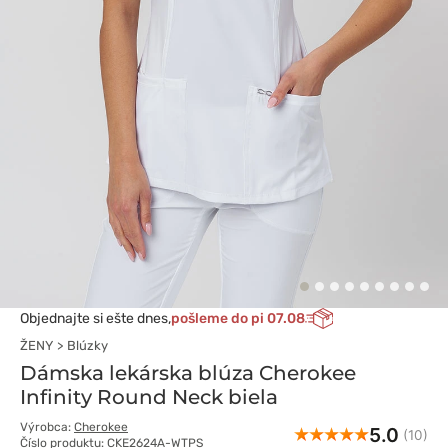
Objednajte si ešte dnes,
pošleme do pi 07.08
ŽENY
Blúzky
Dámska lekárska blúza Cherokee
Infinity Round Neck biela
Výrobca:
Cherokee
5.0
(10)
Číslo produktu: CKE2624A-WTPS