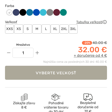
Farba
Ciemny
Czarny
Karaibski
Królewski
Morski
Szary
Wiśniowy
Zielony
Biały
granat
błękit
granat
błękit
Veľkosť
Tabuľka veľkostí
XXS
XS
S
M
L
XL
2XL
3XL
40.00 €
-20%
Množstvo
32.00 €
−
+
+ doručenie od 4 €
Najnižšia cena za posledných 30 dní: 40.00 €
VYBERTE VEĽKOSŤ
Bezplatné
Získajte zľavu
Pohodlné
doručenie od
8 €
vrátenie tovaru
70 €
do 30 dní