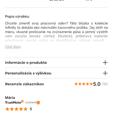
Popis výrobku
Chcete zmeniť svoj pracovný odev? Táto blúzka z kolekcie
Infinity to dokáže ako mávnutím čarovného prútika. Jej strih na
mieru, vkusné prešívanie na zvýraznenie pása a jemný výstrih
vám zaručia ženský vzhľad. Elastický, priliehavý materiál,
priestranné vrecká, pútko na identifikačný odznak, pohodlné
rebrovanie vo výstrihu a vetracie vložky na bokoch zabezpečia
čítať ďalej
každodenné pohodlie a funkčnosť. Hovorí sa, že nemôžete mať
všetko - táto mikina toto príslovie rozhodne popiera ;)
Informácie o produkte
Personalizácia s výšivkou
5.0
Recenzie zákazníkov
(10)
Mária
overené
5