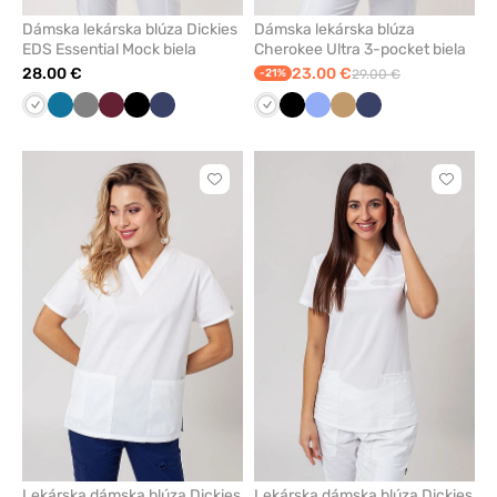
Dámska lekárska blúza Dickies
Dámska lekárska blúza
EDS Essential Mock biela
Cherokee Ultra 3-pocket biela
28.00 €
23.00 €
-21%
29.00 €
Biela
Karibská
Tmavo
Čerešňová
Čierna
Námornícky
Biela
Čierna
Klasicka
Béžová
Námornícky
modrá
šedá
červená
modrá
modrá
modrá
Kliknite
Kliknite
pre
pre
pridanie
pridani
alebo
alebo
odstránenie
odstrán
z
z
obľúbených
obľúbe
Lekárska dámska blúza Dickies
Lekárska dámska blúza Dickies