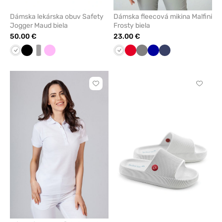
Dámska lekárska obuv Safety
Dámska fleecová mikina Malfini
Jogger Maud biela
Frosty biela
50.00 €
23.00 €
Biela
Čierna
biela/sivá
Ružová
Biela
Červená
Tmavo
Tmavo
Námornícky
šedá
modrá
modrá
Kliknite
Kliknite
pre
pre
pridanie
pridani
alebo
alebo
odstránenie
odstrán
z
z
obľúbených
obľúbe