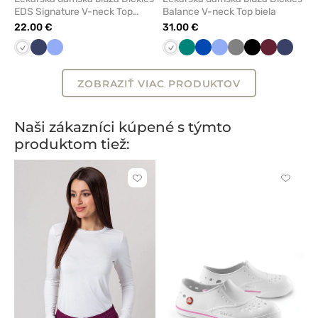
EDS Signature V-neck Top
Balance V-neck Top biela
biela
22.00 €
31.00 €
Biela
Námornícky
Klasicka
Biela
Zelená
Královska
Klasicka
Tmavo
Čierna
Čerešňová
Námorn
modrá
modrá
modrá
modrá
šedá
červená
modrá
ZOBRAZIŤ VIAC PRODUKTOV
Naši zákazníci kúpené s týmto
produktom tiež:
Kliknite
Kliknite
pre
pre
pridanie
pridani
alebo
alebo
odstránenie
odstrán
z
z
obľúbených
obľúbe