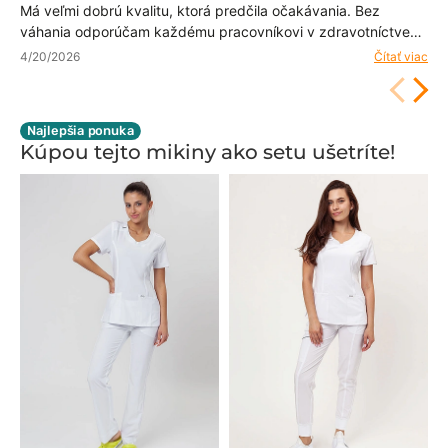
Má veľmi dobrú kvalitu, ktorá predčila očakávania. Bez
váhania odporúčam každému pracovníkovi v zdravotníctve
Blúzka má moderný a profesionálny vzhľad.
4/20/2026
Čítať viac
Najlepšia ponuka
Kúpou tejto mikiny ako setu ušetríte!