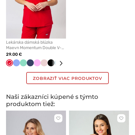
Lekárska dámská blúzka
Maevn Momentum Double V-
neck červená
29.00 €
Červená
Klasicka
Mátová
Námornícky
Ružová
Pastelová
Čierna
Karibská
Tmavo
Čerešňová
Svetlo
Královska
Zelená
Levandulová
Šedá
Tmavo
Modrá
Fial
modrá
modrá
ružová
modrá
modrá
červená
ružová
modrá
šedá
ZOBRAZIŤ VIAC PRODUKTOV
Naši zákazníci kúpené s týmto
produktom tiež:
Kliknite
Kliknite
pre
pre
pridanie
pridani
alebo
alebo