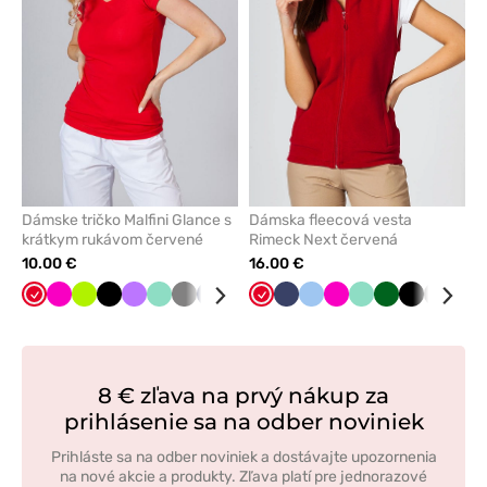
obľúbených
obľúbe
Dámske tričko Malfini Glance s
Dámska fleecová vesta
krátkym rukávom červené
Rimeck Next červená
10.00 €
16.00 €
Červená
Malinová
Limetková
Čierna
Fialová
Mátová
Tmavo
Námornícky
Tyrkysová
Karibská
Červená
Biela
Námornícky
Modrá
Malinová
Mátová
Tmavo
Čierna
Tmavo
Lim
šedá
modrá
modrá
modrá
zelená
šedá
8 € zľava na prvý nákup za
prihlásenie sa na odber noviniek
Prihláste sa na odber noviniek a dostávajte upozornenia
na nové akcie a produkty. Zľava platí pre jednorazové