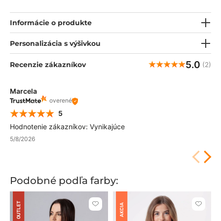
Čerešničkou na torte sú výrazné farby kolekcie a očarujúce
vnútorné lemovanie na stránke srdca ❤️.
Informácie o produkte
Personalizácia s výšivkou
5.0
Recenzie zákazníkov
(2)
Marcela
overené
5
Hodnotenie zákazníkov: Vynikajúce
5/8/2026
Podobné podľa farby:
OUTLET
AKCIA
Kliknite
Kliknite
pre
pre