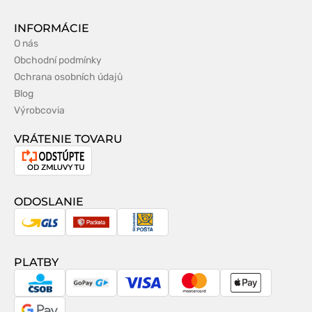
INFORMÁCIE
O nás
Obchodní podmínky
Ochrana osobních údajů
Blog
Výrobcovia
VRÁTENIE TOVARU
Odstúpenie
od
zmluvy
ODOSLANIE
GLS
Packeta
Slovenská
pošta
PLATBY
CSOB
GoPay
Visa
MasterCard
Apple
Pay