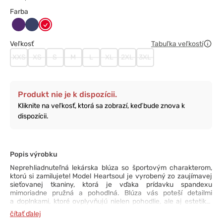
Farba
Bakłażanowy
Ciemny
Czerwony
granat
Veľkosť
Tabuľka veľkostí
XXS
XS
S
M
L
XL
2XL
3XL
Produkt nie je k dispozícii.
Kliknite na veľkosť, ktorá sa zobrazí, keď bude znova k
dispozícii.
Popis výrobku
Neprehliadnuteľná lekárska blúza so športovým charakterom,
ktorú si zamilujete! Model Heartsoul je vyrobený zo zaujímavej
sieťovanej tkaniny, ktorá je vďaka prídavku spandexu
mimoriadne pružná a pohodlná. Blúza vás poteší detailmi
a doplnkami, ktoré ovplyvňujú nielen pohodlie, ale aj estetiku.
Patrí medzi ne krásny véčkový výstrih so širokým lemovaním,
čítať ďalej
dvojité prešívanie, vrecká s pútkami na doklady a slúchadlá.