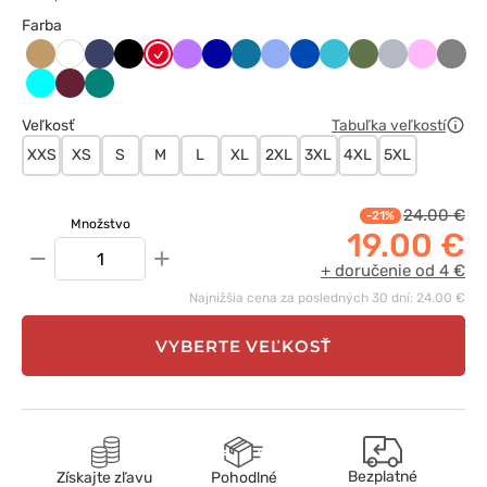
Farba
Beżowy
Ciemny
Czarny
Czerwony
Fioletowy
Granatowy
Karaibski
Klasyczny
Królewski
Morski
Oliwkowy
Popielaty
Różowy
Szary
Biały
granat
błękit
błękit
granat
błękit
Turkus
Wiśniowy
Zielony
Veľkosť
Tabuľka veľkostí
XXS
XS
S
M
L
XL
2XL
3XL
4XL
5XL
24.00 €
-21%
Množstvo
19.00 €
−
+
+ doručenie od 4 €
Najnižšia cena za posledných 30 dní: 24.00 €
VYBERTE VEĽKOSŤ
Bezplatné
Získajte zľavu
Pohodlné