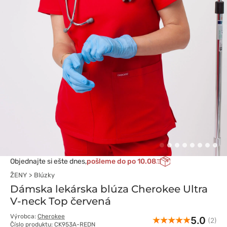
Objednajte si ešte dnes,
pošleme do po 10.08
ŽENY
Blúzky
Dámska lekárska blúza Cherokee Ultra
V-neck Top červená
Výrobca:
Cherokee
5.0
(2)
Číslo produktu: CK953A-REDN