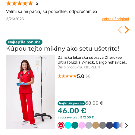
5
Veľmi sa mi páčia, sú pohodlné, odporúčam 👍️
3/26/2026
zobraziť originál
Najlepšia ponuka
Kúpou tejto mikiny ako setu
ušetríte!
Dámska lekárska súprava Cherokee
Ultra (blúzka V-neck, Cargo nohavice)
červená
Číslo produktu: K85REDN
5.0
(4)
58.00 €
Najlepšia ponuka
46.00 €
v súprave ušetríš 12.00 €
Czerwony
Turkus
Zielony
Różowy
Popielaty
Beżowy
Szary
Ciemny
Królewski
Wiśni
Fi
granat
granat