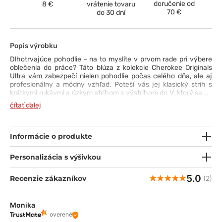
doručenie od
8 €
vrátenie tovaru
70 €
do 30 dní
Popis výrobku
Dlhotrvajúce pohodlie - na to myslíte v prvom rade pri výbere
oblečenia do práce? Táto blúza z kolekcie Cherokee Originals
Ultra vám zabezpečí nielen pohodlie počas celého dňa, ale aj
profesionálny a módny vzhľad. Poteší vás jej klasický strih s
krátkymi rukávmi a úzkym strihom s výstrihom do V, ktorý sa na
spodnom okraji rozširuje, aby vám poskytol maximálnu voľnosť.
čítať ďalej
Tkanina zvršku je priedušná, rýchloschnúca, odolná voči
vyblednutiu a pokrčeniu, ľahko sa udržiava a je veľmi príjemná
na pokožku. Použitá technológia PROTX2® chráni pred
nepríjemným zápachom. Určite oceníte aj dve priestranné
Informácie o produkte
vrecká a pútko na preukaz totožnosti na golieri. Vyberte si túto
blúzku a užívajte si báječné pohodlie každý deň!
Personalizácia s výšivkou
5.0
Recenzie zákazníkov
(2)
Monika
overené