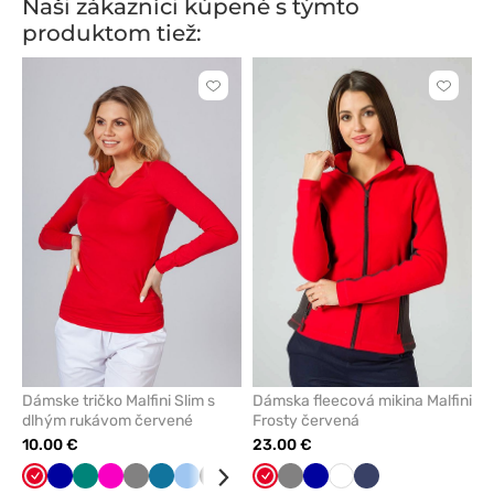
Naši zákazníci kúpené s týmto
produktom tiež:
Kliknite
Kliknite
pre
pre
pridanie
pridani
alebo
alebo
odstránenie
odstrán
z
z
obľúbených
obľúbe
Dámske tričko Malfini Slim s
Dámska fleecová mikina Malfini
dlhým rukávom červené
Frosty červená
10.00 €
23.00 €
Červená
Tmavo
Zelená
Malinová
Tmavo
Karibská
Modrá
Čierna
Čerešňová
Mátová
Červená
Žltá
Tmavo
Námornícky
Tmavo
Biela
Biela
Námornícky