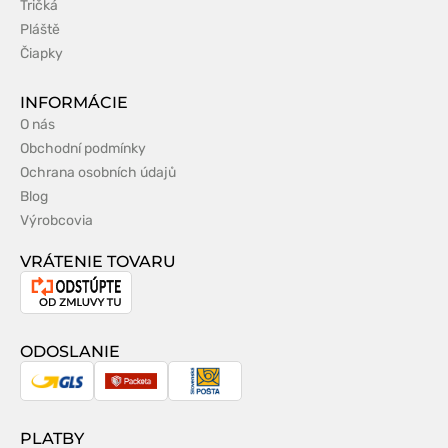
Tričká
Pláště
Čiapky
INFORMÁCIE
O nás
Obchodní podmínky
Ochrana osobních údajů
Blog
Výrobcovia
VRÁTENIE TOVARU
Odstúpenie
od
zmluvy
ODOSLANIE
GLS
Packeta
Slovenská
pošta
PLATBY