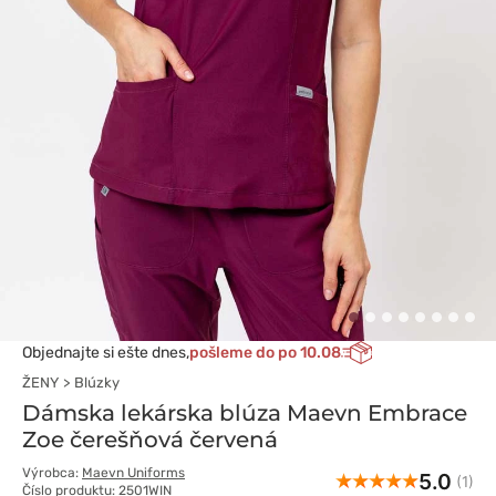
Objednajte si ešte dnes,
pošleme do po 10.08
ŽENY
Blúzky
Dámska lekárska blúza Maevn Embrace
Zoe čerešňová červená
Výrobca:
Maevn Uniforms
5.0
(1)
Číslo produktu: 2501WIN