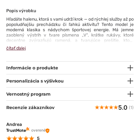
Popis výrobku
Hľadáte halenu, ktorá s vami udrží krok — od rýchlej služby až po
popoludňajšiu prechádzku či ľahkú aktivitu? Tento model je
moderná klasika s nádychom športovej energie. Má jemne
zaoblený výstrih v tvare písmena „V“, krátke rukávy, ktoré
decentne zvýrazňujú ramená, a tvarujúce prešitie, ktoré
zvýrazňuje siluetu. Štyri praktické vrecká vám umožnia mať
čítať ďalej
všetko potrebné pod kontrolou. Materiál? Rozťahuje sa do
štyroch smerov, odvádza vlhkosť a nekrčí sa ani po celom dni v
pohybe. Halenka Zoe spája športovú funkčnosť s pohodlím
a štýlom, ktoré si zamilujete na každý deň. Ste pripravená ju
Informácie o produkte
vyskúšať?
Personalizácia s výšivkou
Vernostný program
5.0
Recenzie zákazníkov
(1)
Andrea
overené
5