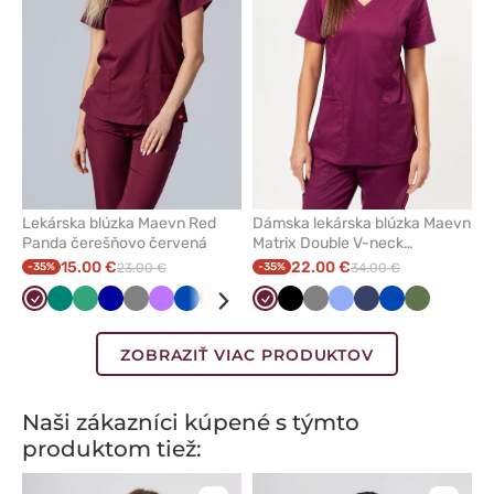
obľúbených
obľúbe
Lekárska blúzka Maevn Red
Dámska lekárska blúzka Maevn
Panda čerešňovo červená
Matrix Double V-neck
čerešňová červená
15.00 €
22.00 €
-35%
23.00 €
-35%
34.00 €
Čerešňová
Zelená
Světlo
Tmavo
Tmavo
Fialová
Královska
Béžová
Čierna
Tyrkysová
Čerešňová
Olivková
Čierna
Námornícky
Tmavo
Biela
Klasicka
Karibská
Námornícky
Červená
Královska
Mořska
Olivková
Klasicka
Ruž
červená
zelená
modrá
šedá
modrá
červená
modrá
šedá
modrá
modrá
modrá
modrá
modrá
modrá
ZOBRAZIŤ VIAC PRODUKTOV
Naši zákazníci kúpené s týmto
produktom tiež: