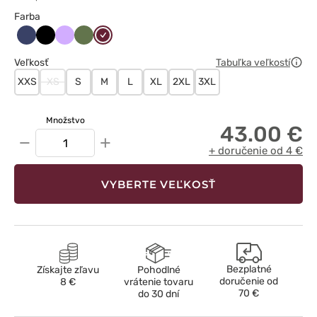
Farba
Ciemny
Czarny
Lawendowy
Oliwkowy
Wiśniowy
granat
Veľkosť
Tabuľka veľkostí
XXS
XS
S
M
L
XL
2XL
3XL
Množstvo
43.00 €
−
+
+ doručenie od 4 €
VYBERTE VEĽKOSŤ
Bezplatné
Získajte zľavu
Pohodlné
doručenie od
8 €
vrátenie tovaru
70 €
do 30 dní