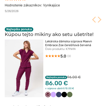
Hodnotenie zákazníkov: Vynikajúce
5/26/2026
Najlepšia ponuka
Kúpou tejto mikiny ako setu
ušetríte!
Lekárska dámska súprava Maevn
Embrace Zoe čerešňová červená
Číslo produktu: K79WIN
5.0
(3)
96.00 €
Najlepšia ponuka
86.00 €
v súprave ušetríš 10.00 €
Wiśniowy
Lawendowy
Ciemny
Czarny
Oliwkowy
granat