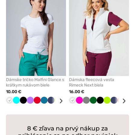
pre
pre
pridanie
pridani
alebo
alebo
odstránenie
odstrán
z
z
obľúbených
obľúbe
Dámske tričko Malfini Glance s
Dámska fleecová vesta
krátkym rukávom biele
Rimeck Next biela
10.00 €
16.00 €
Biela
Tyrkysová
Čierna
Fialová
Červená
Karibská
Námornícky
Limetková
Tmavo
Malinová
Biela
Mátová
Malinová
Tmavo
Tmavo
Čierna
Limetková
Námorníck
Červen
Mát
modrá
modrá
šedá
šedá
zelená
modrá
8 € zľava na prvý nákup za