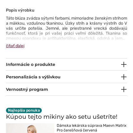
Popis výrobku
Táto blúza zvádza sýtymi farbami, mimoriadne ženským strihom
a mäkkou, vzdušnou tkaninou. Úzky strih a krásny výstrih do V
vás určite potešia. Jemné, ale priestranné vrecká dodávajú
funkčnosť, ktorá je pri vašej práci veľmi dôležitá. Tkanina so
zmesou spandexu je antibakteriálna, elastická, odolná a jemná
na dotyk. Dodatočné vetracie rozparky zabezpečia vaše
čítať ďalej
pohodlie v každej situácii. Vyberte si blúzku z kolekcie Matrix Pro
a vytvárajte bezchybné štýly každý deň.
Informácie o produkte
Personalizácia s výšivkou
Vernostný program
Najlepšia ponuka
Kúpou tejto mikiny ako setu
ušetríte!
Dámska lekárska súprava Maevn Matrix
Pro čerešňová červená