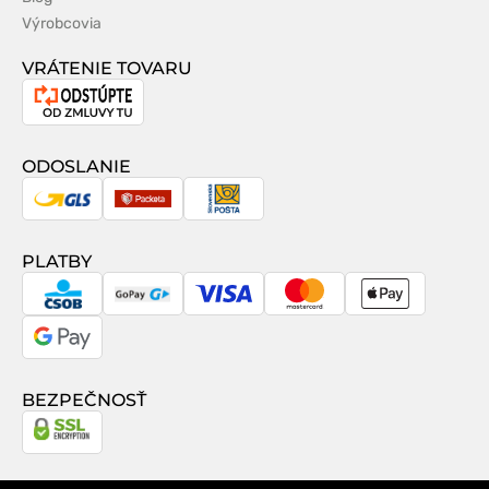
Výrobcovia
VRÁTENIE TOVARU
Odstúpenie
od
zmluvy
ODOSLANIE
GLS
Packeta
Slovenská
pošta
PLATBY
CSOB
GoPay
Visa
MasterCard
Apple
Pay
Google
Pay
BEZPEČNOSŤ