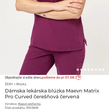
Objednajte si ešte dnes,
pošleme do pi 07.08
ŽENY
Blúzky
Dámska lekárska blúzka Maevn Matrix
Pro Curved čerešňová červená
Výrobca:
Maevn Uniforms
Číslo produktu: 3903WIN