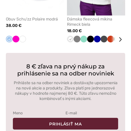
Obuv Schu'zz Polaire modrá
Dámska fleecová mikina
Rimeck biela
38.00 €
18.00 €
Modrá
Malinová
Biela
Biela
Tmavo
Mátová
Čierna
Tmavo
Grafitová
Oranžová
Tmavo
Čer
šedá
modrá
zelená
8 € zľava na prvý nákup za
prihlásenie sa na odber noviniek
Prihláste sa na odber noviniek a dostávajte upozornenia
na nové akcie a produkty. Zľava platí pre jednorazové
nákupy v hodnote najmenej 80 €. Túto zľavu nemožno
kombinovať s inými akciami.
PRIHLÁSIŤ MA