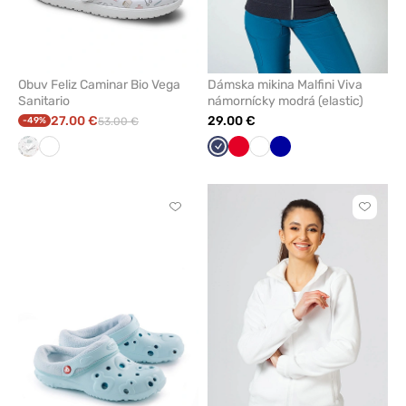
Obuv Feliz Caminar Bio Vega
Dámska mikina Malfini Viva
Sanitario
námornícky modrá (elastic)
27.00 €
29.00 €
-49%
53.00 €
bio
Biela
Námornícky
Červená
Biela
Tmavo
vega
modrá
modrá
saniatario
Kliknite
Kliknite
pre
pre
pridanie
pridani
alebo
alebo
odstránenie
odstrán
z
z
obľúbených
obľúbe