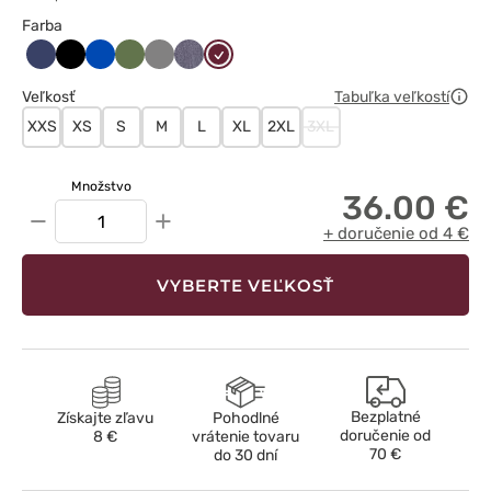
Farba
Ciemny
Czarny
Królewski
Oliwkowy
Szary
Szary
Wiśniowy
granat
granat
melanż
Veľkosť
Tabuľka veľkostí
XXS
XS
S
M
L
XL
2XL
3XL
Množstvo
36.00 €
−
+
+ doručenie od 4 €
VYBERTE VEĽKOSŤ
Bezplatné
Získajte zľavu
Pohodlné
doručenie od
8 €
vrátenie tovaru
70 €
do 30 dní