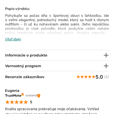
Popis výrobku
Pohybujte sa počas dňa v športovej obuvi s ľahkosťou. Ide
o veľmi elegantný, jednoduchý model, ktorý sa hodí k rôznym
outfitom - či už ku nohaviciam alebo sukni. Jeho najväčšou
prednosťou je však pohodlie, ktoré poskytne vašim nohám
počas mnohých hodín náročnej práce. Hrubšia odpružená
podrážka a dokonalé prispôsobenie topánky odstránia bolesť
čítať ďalej
nôh. Protišmyková úprava zaistí vašu bezpečnosť za
akýchkoľvek podmienok a na akomkoľvek povrchu. Priedušný
zvršok z 3D sieťoviny vďaka použitej technológii Coolmax®
znamená skvelú reguláciu teploty, odvádza vlhkosť a udržuje
Informácie o produkte
vaše nohy v suchu. A vyberateľné stielky dodávajú ďalší rozmer
sviežosti. Môžete ich tiež vymeniť za špeciálne ortopedické
Vernostný program
vložky pre ešte väčšie pohodlie na dennej báze.
5.0
Recenzie zákazníkov
(3)
Eugenia
overené
5
Kvalita spracovania prekračuje moje očakávania. Vzhľad