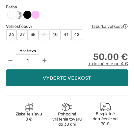
Farba
biały/szary
Czarny
Różowy
Biały
Veľkosť obuvi
Tabuľka veľkostí
36
37
38
39
40
41
42
Množstvo
50.00 €
−
+
+ doručenie od 4 €
VYBERTE VEĽKOSŤ
Bezplatné
Získajte zľavu
Pohodlné
doručenie od
8 €
vrátenie tovaru
70 €
do 30 dní