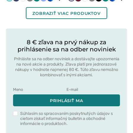
modrá
modrá
šedá
modrá
modrá
červená
modrá
modrá
červená
šedá
modrá
modrá
mod
ZOBRAZIŤ VIAC PRODUKTOV
8 € zľava na prvý nákup za
prihlásenie sa na odber noviniek
Prihláste sa na odber noviniek a dostávajte upozornenia
na nové akcie a produkty. Zľava platí pre jednorazové
nákupy v hodnote najmenej 80 €. Túto zľavu nemožno
kombinovať s inými akciami.
PRIHLÁSIŤ MA
Súhlasím so spracovaním poskytnutých údajov s
cieľom získať informačný bulletin a obchodné
informácie o produktoch.