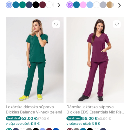
Klasicka
Karibská
Zelená
Námornícky
Čierna
Čerešňová
Biela
Tmavo
Královska
Mořska
Fialová
Šedá
Karibská
Ružová
Modrá
Biela
Šedá
Béžová
Námorn
Svě
modrá
modrá
modrá
červená
šedá
modrá
modrá
modrá
modrá
zel
Kliknite
Kliknite
pre
pre
pridanie
pridani
alebo
alebo
odstránenie
odstrán
z
z
obľúbených
obľúbe
Lekárska dámska súprava
Dámska lekárska súprava
Dickies Balance V-neck zelená
Dickies EDS Essentials Mid Rise
čerešňovo červené
62.00 €
55.00 €
best deal
67.00 €
best deal
60.00 €
v súprave ušetríš 5 €
v súprave ušetríš 5 €