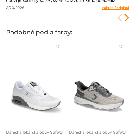
obuvi je súdržný so zvyškom zdravotníckeho oblečenia.
3/20/2026
zobraziť originál
Podobné podľa farby:
Kliknite
Kliknite
pre
pre
pridanie
pridani
alebo
alebo
odstránenie
odstrán
z
z
obľúbených
obľúbe
Dámska lekárska obuv Safety
Dámska lekárska obuv Safety