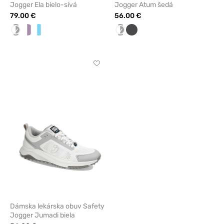
Jogger Ela bielo-sívá
Jogger Atum šedá
79.00 €
56.00 €
biela/sivá
Biela/fialová
Biela/modrá
biela/sivá
Grafitová
Kliknite
pre
pridanie
alebo
odstránenie
z
obľúbených
Dámska lekárska obuv Safety
Jogger Jumadi biela