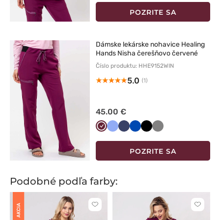
POZRITE SA
Dámske lekárske nohavice Healing
Hands Nisha čerešňovo červené
Číslo produktu: HHE9152WIN
5.0
(1)
45.00 €
Wiśniowy
Klasyczny
Ciemny
Królewski
Czarny
Szary
błękit
granat
granat
POZRITE SA
Podobné podľa farby:
AKCIA
Kliknite
Kliknite
pre
pre