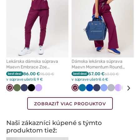
obľúbených
obľúbe
Lekárska dámska súprava
Dámska lekárska súprava
Maevn Embrace Zoe
Maevn Momentum Round
čerešňová červená
čerešňová
86.00 €
57.00 €
best deal
95.00 €
best deal
63.00 €
v súprave ušetríš 9 €
v súprave ušetríš 6 €
Čerešňová
Olivková
Námornícky
Čierna
Levandulová
Čerešňová
Karibská
Královska
Námornícky
Klasicka
Šedá
Levandulo
Olivkov
Čie
červená
modrá
červená
modrá
modrá
modrá
modrá
ZOBRAZIŤ VIAC PRODUKTOV
Naši zákazníci kúpené s týmto
produktom tiež: