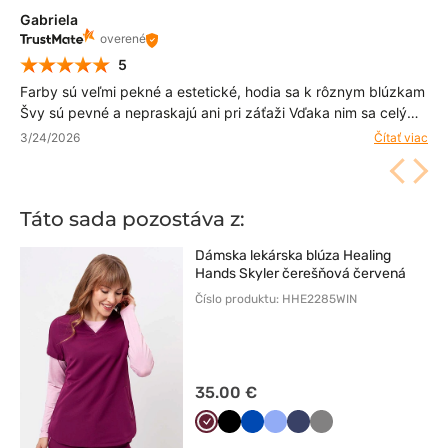
Gabriela
overené
5
Farby sú veľmi pekné a estetické, hodia sa k rôznym blúzkam
Švy sú pevné a nepraskajú ani pri záťaži Vďaka nim sa celý
deň cítim pohodlne a voľne
3/24/2026
Čítať viac
Táto sada pozostáva z:
Dámska lekárska blúza Healing
Hands Skyler čerešňová červená
Číslo produktu: HHE2285WIN
35.00 €
Wiśniowy
Czarny
Królewski
Klasyczny
Ciemny
Szary
granat
błękit
granat