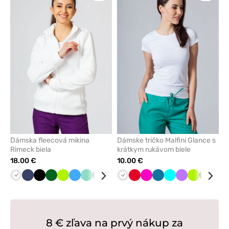
pre
pre
pridanie
pridani
alebo
alebo
odstránenie
odstrán
z
z
obľúbených
obľúbe
Dámska fleecová mikina
Dámske tričko Malfini Glance s
Rimeck biela
krátkym rukávom biele
18.00 €
10.00 €
Biela
Námornícky
Čierna
Tmavo
Limetková
Lazurová
Mátová
Grafitová
Zelená
Červená
Biela
Tmavo
Červená
Tmavo
Malinová
Oranžová
Karibská
Tyrkysová
Fialová
Limetková
Čierna
Nám
modrá
zelená
šedá
modrá
modrá
mod
8 € zľava na prvý nákup za