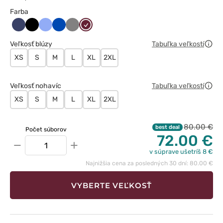
Farba
Ciemny
Czarny
Klasyczny
Królewski
Szary
Wiśniowy
granat
błękit
granat
Veľkosť blúzy
Tabuľka veľkostí
XS
S
M
L
XL
2XL
Veľkosť nohavíc
Tabuľka veľkostí
XS
S
M
L
XL
2XL
80.00 €
best deal
Počet súborov
72.00 €
−
+
v súprave ušetríš 8 €
Najnižšia cena za posledných 30 dní: 80.00 €
VYBERTE VEĽKOSŤ