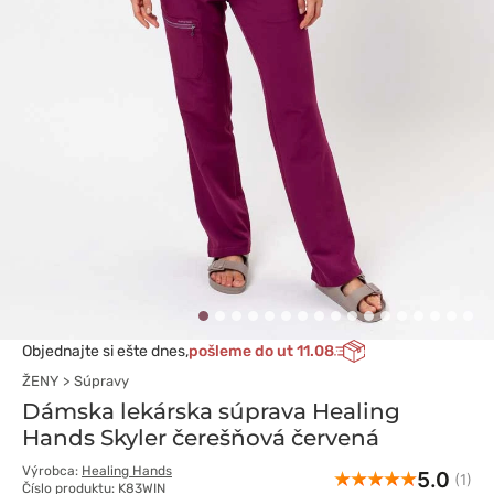
Objednajte si ešte dnes,
pošleme do ut 11.08
ŽENY
Súpravy
Dámska lekárska súprava Healing
Hands Skyler čerešňová červená
Výrobca:
Healing Hands
5.0
(1)
Číslo produktu: K83WIN