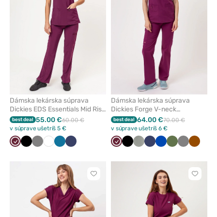
z
z
obľúbených
obľúbe
Dámska lekárska súprava
Dámska lekárska súprava
Dickies EDS Essentials Mid Rise
Dickies Forge V-neck
čerešňovo červené
čerešňová červená
55.00 €
64.00 €
best deal
60.00 €
best deal
70.00 €
v súprave ušetríš 5 €
v súprave ušetríš 6 €
Čerešňová
Čierna
Tmavo
Biela
Karibská
Námornícky
Čerešňová
Čierna
Pastelovo
Námornícky
Královska
Olivková
Tmavo
Hned
červená
šedá
modrá
modrá
červená
olivová
modrá
modrá
šedá
Kliknite
Kliknite
pre
pre
pridanie
pridani
alebo
alebo
odstránenie
odstrán
z
z