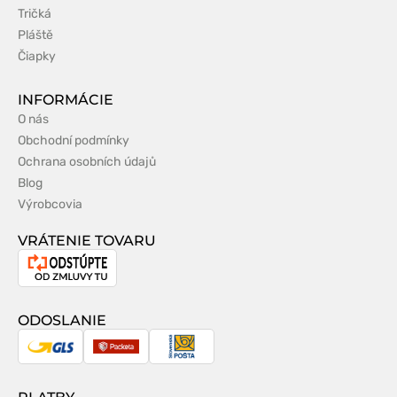
Tričká
Pláště
Čiapky
INFORMÁCIE
O nás
Obchodní podmínky
Ochrana osobních údajů
Blog
Výrobcovia
VRÁTENIE TOVARU
Odstúpenie
od
zmluvy
ODOSLANIE
GLS
Packeta
Slovenská
pošta