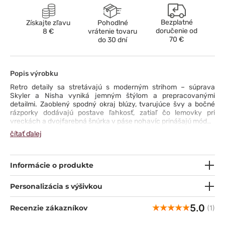
Bezplatné
Získajte zľavu
Pohodlné
doručenie od
8 €
vrátenie tovaru
70 €
do 30 dní
Popis výrobku
Retro detaily sa stretávajú s moderným strihom – súprava
Skyler a Nisha vyniká jemným štýlom a prepracovanými
detailmi. Zaoblený spodný okraj blúzy, tvarujúce švy a bočné
rázporky dodávajú postave ľahkosť, zatiaľ čo lemovky pri
vreckách a dvojfarebná šnúrka v páse nohavíc prinášajú módny
akcent. Rovné nohavice s vreckom typu cargo spájajú
čítať ďalej
funkčnosť s charakterom – päť praktických vreciek pojme
všetko, čo potrebujete počas pracovného dňa. Mäkká,
štvorsmerne elastická tkanina odvádza vlhkosť, zachováva
farbu a zaručuje pohodlie po celý deň. Táto kompletná súprava
Informácie o produkte
je uniformou, ktorá sama o sebe priťahuje pohľady a umožňuje
vyniknúť štýlom.
Personalizácia s výšivkou
5.0
Recenzie zákazníkov
(1)