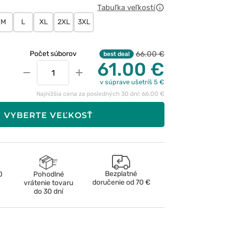
Tabuľka veľkostí
M
L
XL
2XL
3XL
66.00 €
Počet súborov
best deal
61.00 €
−
+
v súprave ušetríš 5 €
Najnižšia cena za posledných 30 dní: 66.00 €
VYBERTE VEĽKOSŤ
Bezplatné
0
Pohodlné
doručenie od
70 €
vrátenie tovaru
do 30 dní