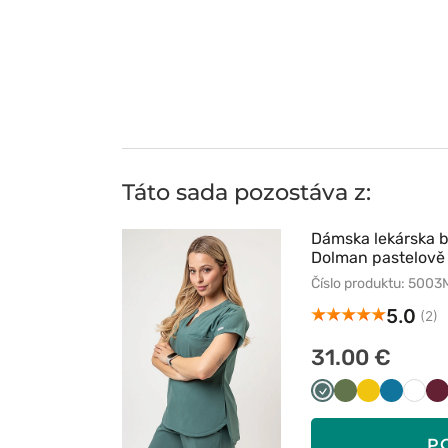
Táto sada pozostáva z:
Dámska lekárska
Dolman pastelově
Číslo produktu: 500
5.0
(2)
31.00 €
Pastelowa
Oliwkowy
Żółty
Karaibski
Biały
W
zieleń
błękit
P