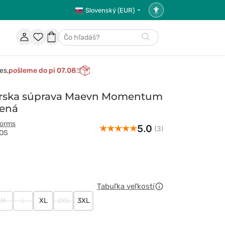
Slovenský (EUR)
Nastavenia
prístupnosti
Účet
Obľúbené
Nákupný
Hľadať
položky
košík
es,
pošleme do pi 07.08
rska súprava Maevn Momentum
lená
forms
5.0
(3)
MOS
Tabuľka veľkostí
M
L
XL
2XL
3XL