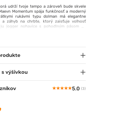
torá udrží tvoje tempo a zároveň bude skvele
 Maevn Momentum spája funkčnosť a moderný
krátkymi rukávmi typu dolman má elegantne
 a záhyb na chrbte, ktorý zaisťuje voľnosť
 ju jogger nohavice s pohodlným pásom na
i na spodnej časti nohavíc, ktoré dodávajú
lá súprava je ušitá z elastickej tkaniny, ktorá
roch smerov, nekrčí sa a odvádza vlhkosť. Táto
badôveru a pripraví ťa na akúkoľvek výzvu!
produkte
 s výšivkou
5.0
zníkov
(3)
Małgorzata
ove