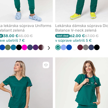
a lekárska súprava Uniforms
Lekárska dámska súprava Dic
Valiant zelená
Balance V-neck zelená
38.00 €
45.00 €
62.00 €
67.00 €
al
best deal
ave ušetríš 7 €
v súprave ušetríš 5 €
o
á
vandulová
Královska
Olivková
Karibská
Čierna
Malinová
Námornícky
Baklažán
Burgundová
Tmavo
Klasicka
Mořska
Zelená
Klasicka
Královska
Biela
Čerešňová
Tmavo
Námorníck
Čierna
modrá
modrá
modrá
šedá
modrá
modrá
modrá
modrá
červená
šedá
modrá
Kliknite
pre
pridanie
alebo
odstránenie
z
obľúbených