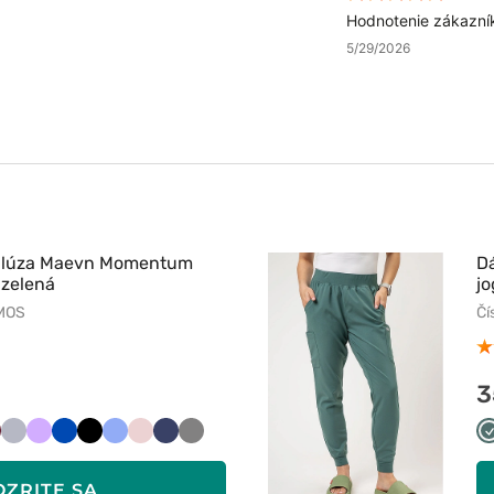
Hodnotenie zákazní
5/29/2026
 blúza Maevn Momentum
D
 zelená
jo
3MOS
Čí
3
iśniowy
Popielaty
Lawendowy
Królewski
Czarny
Klasyczny
Pastelowy
Ciemny
Szary
granat
błękit
róż
granat
OZRITE SA