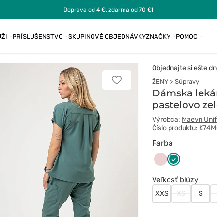
Doprava od 4 €, zdarma od 70 €!
ŽI
PRÍSLUŠENSTVO
SKUPINOVÉ OBJEDNÁVKY
ZNAČKY
POMOC
Objednajte si ešte dn
ŽENY
Súpravy
Pridať
k
Dámska leká
obľúbeným
pastelovo ze
Výrobca:
Maevn Uni
Číslo produktu: K74
Farba
Pastelowy
Zielony
róż
Veľkosť blúzy
XXS
XS
S