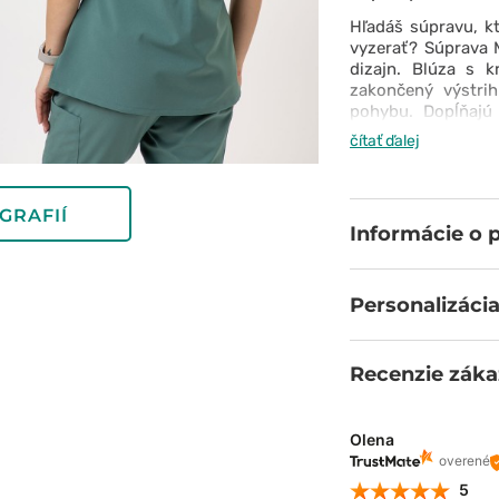
Hľadáš súpravu, k
vyzerať? Súprava
dizajn. Blúza s 
zakončený výstrih
pohybu. Dopĺňajú
šnúrku a manžetam
čítať ďalej
športový vzhľad. Ce
sa natiahne do šty
súprava ti dodá se
GRAFIÍ
Informácie o 
Personalizácia
Recenzie záka
Olena
overené
5