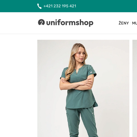
+421 232 195 421
ŽENY
MU
Uniformshop