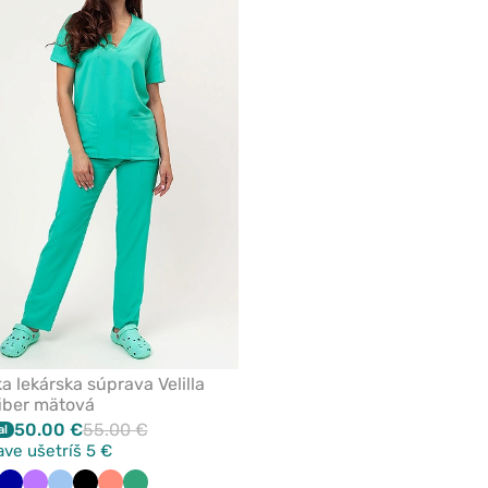
pridanie
alebo
odstránenie
z
obľúbených
 lekárska súprava Velilla
iber mätová
50.00 €
55.00 €
al
ave ušetríš 5 €