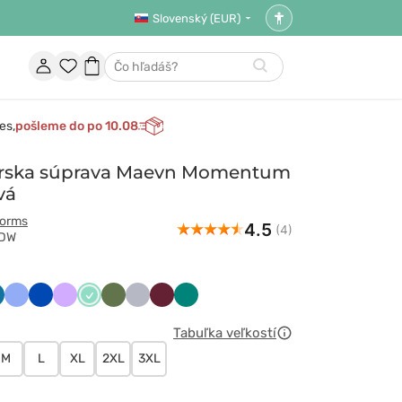
Slovenský (EUR)
Nastavenia
prístupnosti
Účet
Obľúbené
Nákupný
Hľadať
položky
košík
es,
pošleme do po 10.08
rska súprava Maevn Momentum
vá
forms
4.5
(4)
HDW
wony
raibski
Klasyczny
Królewski
Lawendowy
Miętowy
Oliwkowy
Popielaty
Wiśniowy
Zielony
ękit
błękit
granat
Tabuľka veľkostí
M
L
XL
2XL
3XL