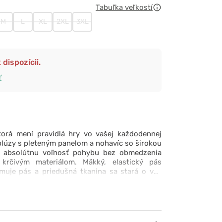
Tabuľka veľkostí
M
L
XL
2XL
3XL
 dispozícii.
ť
ktorá mení pravidlá hry vo vašej každodennej
blúzy s pleteným panelom a nohavíc so širokou
a absolútnu voľnosť pohybu bez obmedzenia
krčivým materiálom. Mäkký, elastický pás
muje pás a priedušná tkanina sa stará o váš
najnáročnejších chvíľach. Je to viac než len
čenie – je to váš osobný komfort v modernom,
ní, ktoré vám umožní pracovať s maximálnou
ciou.