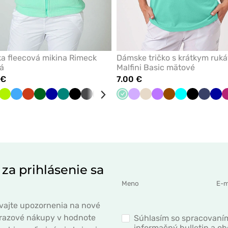
a fleecová mikina Rimeck
Dámske tričko s krátkym ruk
á
Malfini Basic mätové
 €
7.00 €
á
ed
rvená
Oranžová
Limetková
Tmavo
Lazurová
Khaki
Oranžová
Jablkovo
Tmavo
Tyrkysová
Tmavo
Lazurová
Zelená
Fialová
Čierna
Grafitová
Tmavo
Námornícky
Biela
Mátová
Levandulová
Mandľový
Fialová
Hned
Tyrkysová
Čierna
Námorn
Tm
modrá
zelená
zelená
modrá
šedá
modrá
modrá
mod
 za prihlásenie sa
ávajte upozornenia na nové
norazové nákupy v hodnote
Súhlasím so spracovaním
informačný bulletin a o