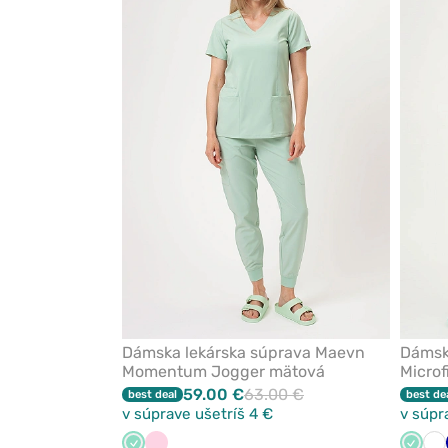
pridanie
alebo
odstránenie
z
obľúbených
Dámska lekárska súprava Maevn
Dámska
Momentum Jogger mätová
Microf
59.00 €
63.00 €
best deal
best de
v súprave ušetríš 4 €
v súpr