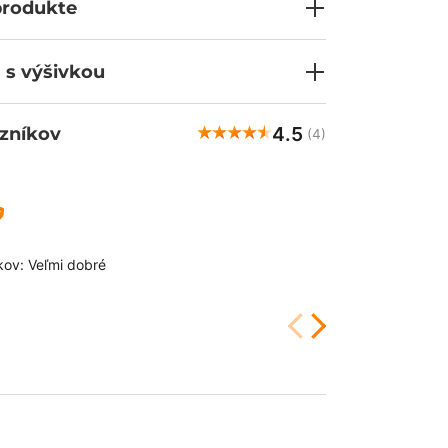
produkte
 s výšivkou
4.5
zníkov
(4)
Nataša
ove
kov: Veľmi dobré
👍️vzadu trochu
5/5/2026