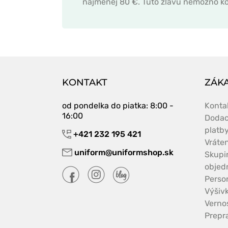
najmenej 80 €. Túto zľavu nemožno ko
KONTAKT
ZÁKA
od pondelka do piatka
: 8:00 -
Konta
16:00
Dodac
platb
+421 232 195 421
Vráte
uniform@uniformshop.sk
Skupi
objed
Perso
Výšiv
Verno
Prepr