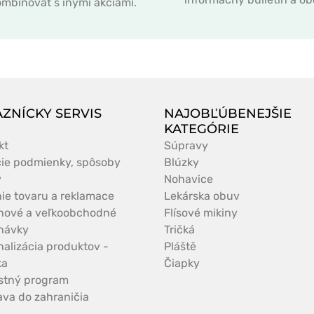
mbinovať s inými akciami.
ZNÍCKY SERVIS
NAJOBĽÚBENEJŠIE
KATEGÓRIE
kt
Súpravy
ie podmienky, spôsoby
Blúzky
y
Nohavice
nie tovaru a reklamace
Lekárska obuv
nové a veľkoobchodné
Flísové mikiny
návky
Tričká
nalizácia produktov -
Pláště
ka
Čiapky
stný program
ava do zahraničia