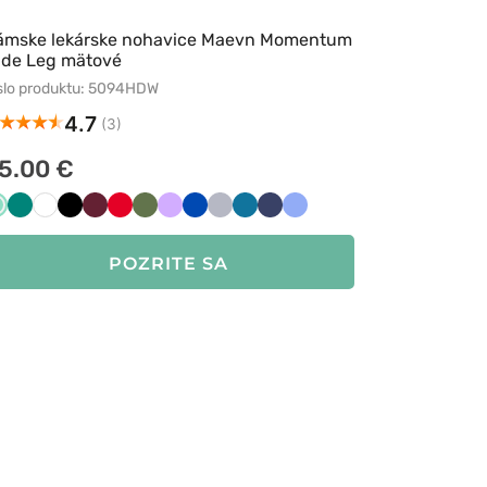
ámske lekárske nohavice Maevn Momentum
ide Leg mätové
slo produktu: 5094HDW
4.7
(3)
5.00 €
Miętowy
Zielony
Biały
Czarny
Wiśniowy
Czerwony
Oliwkowy
Lawendowy
Królewski
Popielaty
Karaibski
Ciemny
Klasyczny
granat
błękit
granat
błękit
POZRITE SA