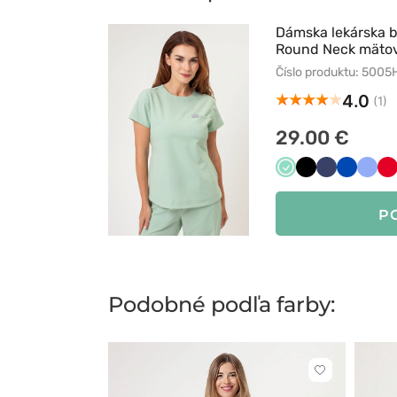
Dámska lekárska
Round Neck mäto
Číslo produktu: 500
4.0
(1)
29.00 €
Miętowy
Czarny
Ciemny
Królewsk
Klasy
C
granat
granat
błękit
P
Podobné podľa farby:
Kliknite
pre