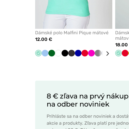
Dámské polo Malfini Pique mátové
Dámsk
mátov
12.00 €
18.00
Mátová
Modrá
Tmavo
Biela
Čierna
Antracitová
Tmavo
Červená
Malinová
Tmavo
Námornícky
Ružová
Žltá
Mátov
Hn
Če
zelená
melange
modrá
šedá
modrá
8 € zľava na prvý nákup
na odber noviniek
Prihláste sa na odber noviniek a dost
akcie a produkty. Zľava platí pre jed