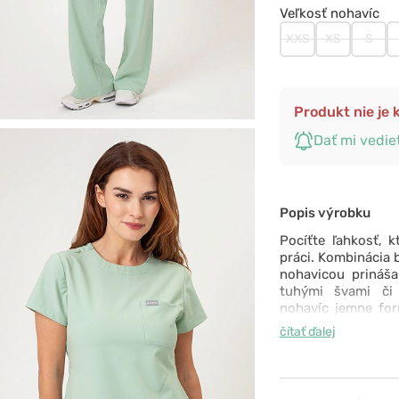
Veľkosť nohavíc
XXS
XS
S
Produkt nie je k
Dať mi vedie
Popis výrobku
Pocíťte ľahkosť, 
práci. Kombinácia 
nohavicou prináš
tuhými švami či 
nohavíc jemne for
komfort aj v tých 
čítať ďalej
zdravotnícke oble
športovom prevede
voľnosťou a elegan