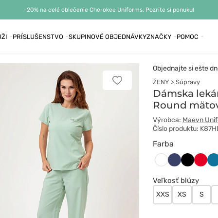
-20% na celé oblečenie Cherokee Uniforms. Pozrite si ponuku!
ŽI
PRÍSLUŠENSTVO
SKUPINOVÉ OBJEDNÁVKY
ZNAČKY
POMOC
Objednajte si ešte dn
ŽENY
Súpravy
Pridať
k
Dámska leká
obľúbeným
Round mäto
Výrobca:
Maevn Uni
Číslo produktu: K87
Farba
Ciemny
Czarny
Czer
Ka
Biały
granat
bł
Veľkosť blúzy
XXS
XS
S