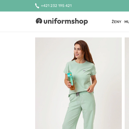
+421 232 195 421
ŽENY
MU
Uniformshop