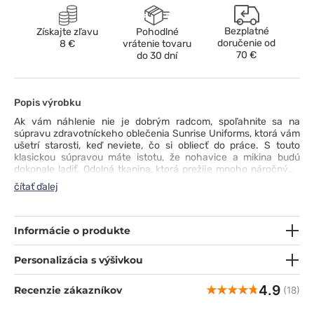
Bezplatné
Získajte zľavu
Pohodlné
doručenie od
8 €
vrátenie tovaru
70 €
do 30 dní
Popis výrobku
Ak vám náhlenie nie je dobrým radcom, spoľahnite sa na
súpravu zdravotníckeho oblečenia Sunrise Uniforms, ktorá vám
ušetrí starosti, keď neviete, čo si obliecť do práce. S touto
klasickou súpravou máte istotu, že nohavice a mikina budú
dokonale ladiť. Odolná tkanina, ktorá prežije mnoho náročných
činností, jednoduché pranie (aj pri 90 °C) a potrebné atesty sú
čítať ďalej
zárukou príjemného a spoľahlivého nosenia. Blúzka s výstrihom
do V, bočnými výrezmi a funkčnými vreckami sa dokonale
kombinuje s ležérnymi nohavicami s gumou a šnúrkou v páse.
Vyberte si farbu, ktorá vyjadruje váš štýl - na výber je množstvo
Informácie o produkte
variantov.
Personalizácia s výšivkou
4.9
Recenzie zákazníkov
(18)