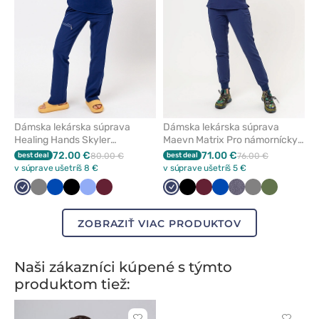
Dámska lekárska súprava
Dámska lekárska súprava
Healing Hands Skyler
Maevn Matrix Pro námornícky
námornícky modrá
modrá
72.00 €
71.00 €
best deal
80.00 €
best deal
76.00 €
v súprave ušetríš 8 €
v súprave ušetríš 5 €
Námornícky
Tmavo
Královska
Čierna
Klasicka
Čerešňová
Námornícky
Čierna
Čerešňová
Královska
Sivá
Tmavo
Olivková
modrá
šedá
modrá
modrá
červená
modrá
červená
modrá
melanž
šedá
ZOBRAZIŤ VIAC PRODUKTOV
Naši zákazníci kúpené s týmto
produktom tiež: