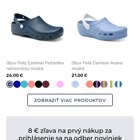
obľúbených
obľúbe
Obuv Feliz Caminar Flotantes
Obuv Feliz Caminar Asana
námornícky modrá
modrá
26.00 €
21.00 €
Námornícky
Tmavo
Mořska
Koralová
Čierna
Čerešňová
Biela
Ružová
Modrá
Biela
Koralová
Čierna/levanduľa
Fialová/pistácie
Biela/pistáciov
Námorníctv
modrá
modrá
modrá
červená
ZOBRAZIŤ VIAC PRODUKTOV
8 € zľava na prvý nákup za
prihlásenie sa na odber noviniek