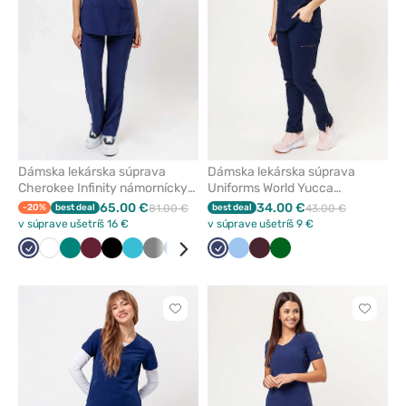
obľúbených
obľúbe
Dámska lekárska súprava
Dámska lekárska súprava
Cherokee Infinity námornícky
Uniforms World Yucca
modrá
námornícky modrá
65.00 €
34.00 €
-20%
best deal
81.00 €
best deal
43.00 €
v súprave ušetríš 16 €
v súprave ušetríš 9 €
Námornícky
Biela
Zelená
Čerešňová
Čierna
Mořska
Tmavo
Královska
Karibská
Námornícky
Modrá
Burgundová
Tmavo
modrá
červená
modrá
šedá
modrá
modrá
modrá
zelená
Kliknite
Kliknite
pre
pre
pridanie
pridani
alebo
alebo
odstránenie
odstrán
z
z
obľúbených
obľúbe