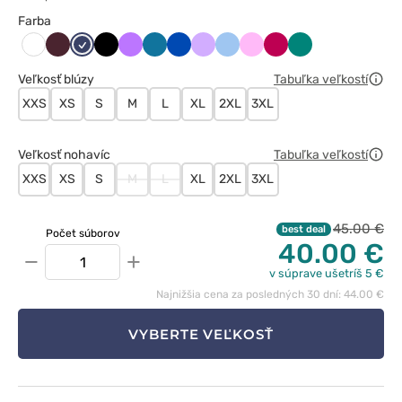
Farba
Burgundowy
Ciemny
Czarny
Fioletowy
Karaibski
Królewski
Lawendowy
Niebieski
Różowy
Śliwkowy
Zielony
Biały
granat
błękit
granat
Veľkosť blúzy
Tabuľka veľkostí
XXS
XS
S
M
L
XL
2XL
3XL
Veľkosť nohavíc
Tabuľka veľkostí
XXS
XS
S
M
L
XL
2XL
3XL
45.00 €
best deal
Počet súborov
40.00 €
−
+
v súprave ušetríš 5 €
Najnižšia cena za posledných 30 dní: 44.00 €
VYBERTE VEĽKOSŤ