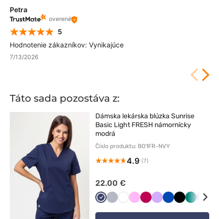
Petra
overené
5
Hodnotenie zákazníkov: Vynikajúce
7/13/2026
Táto sada pozostáva z:
Dámska lekárska blúzka Sunrise
Basic Light FRESH námornícky
modrá
Číslo produktu: B01FR-NVY
4.9
(7)
22.00 €
Ciemny
Popielaty
Biały
Różowy
Śliwkowy
Lawendowy
Królewski
Czarny
Zielony
Fiole
B
granat
granat