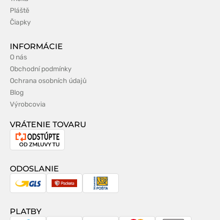
Pláště
Čiapky
INFORMÁCIE
O nás
Obchodní podmínky
Ochrana osobních údajů
Blog
Výrobcovia
VRÁTENIE TOVARU
Odstúpenie
od
zmluvy
ODOSLANIE
GLS
Packeta
Slovenská
pošta
PLATBY