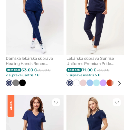
obľúbených
obľúbe
Dámska lekárska súprava
Lekárska súprava Sunrise
Healing Hands Renee
Uniforms Premium Pride
námornícky modrá
námornícky modrá
53.00 €
71.00 €
best deal
60.00 €
best deal
76.00 €
v súprave ušetríš 7 €
v súprave ušetríš 5 €
Námornícky
Tmavo
Čierna
Námornícky
Biela
Pastelová
Modrá
Aqua
Levandulová
Oranžová
Olivkov
Lim
modrá
šedá
modrá
ružová
AKCIA
Kliknite
Kliknite
pre
pre
pridanie
pridani
alebo
alebo
odstránenie
odstrán
z
z