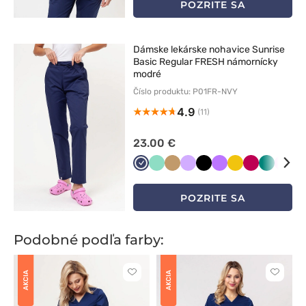
POZRITE SA
Dámske lekárske nohavice Sunrise
Basic Regular FRESH námornícky
modré
Číslo produktu: P01FR-NVY
4.9
(11)
23.00 €
Ciemny
Miętowy
Beżowy
Lawendowy
Czarny
Fioletowy
Żółty
Śliwkowy
Zielony
Różo
Bi
granat
POZRITE SA
Podobné podľa farby:
AKCIA
AKCIA
Kliknite
Kliknite
pre
pre
pridanie
pridani