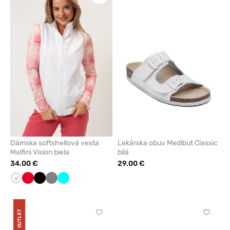
pre
pre
pridanie
pridani
alebo
alebo
odstránenie
odstrán
z
z
obľúbených
obľúbe
Dámska softshellová vesta
Lekárska obuv Medibut Classic
Malfini Vision biela
bílá
34.00 €
29.00 €
Biela
Červená
Čierna
Tmavo
Tyrkysová
šedá
OUTLET
Kliknite
Kliknite
pre
pre