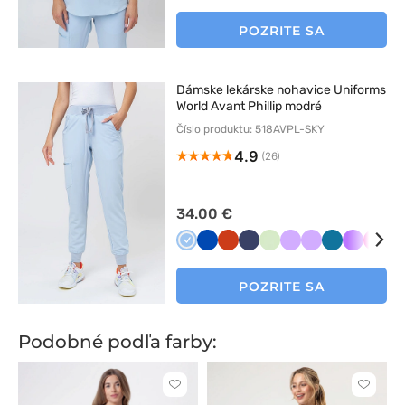
granat
róż
grana
POZRITE SA
Dámske lekárske nohavice Uniforms
World Avant Phillip modré
Číslo produktu: 518AVPL-SKY
4.9
(26)
34.00 €
Niebieski
Królewski
Pomarańczowy
Ciemny
Pistacjowy
Lawendowy
Lawendowy
Karaibski
Fioletow
Mali
B
granat
granat
błękit
POZRITE SA
Podobné podľa farby:
Kliknite
Kliknite
pre
pre