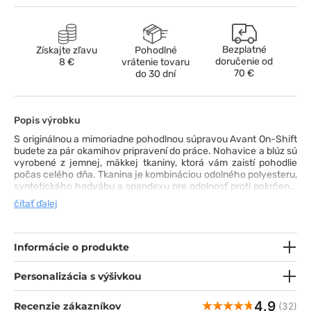
Bezplatné
Získajte zľavu
Pohodlné
doručenie od
8 €
vrátenie tovaru
70 €
do 30 dní
Popis výrobku
S originálnou a mimoriadne pohodlnou súpravou Avant On-Shift
budete za pár okamihov pripravení do práce. Nohavice a blúz sú
vyrobené z jemnej, mäkkej tkaniny, ktorá vám zaistí pohodlie
počas celého dňa. Tkanina je kombináciou odolného polyesteru,
syntetického hodvábu a spandexu pre odolnosť proti pokrčeniu
a absorpciu vlhkosti, rýchle schnutie a výnimočnú pružnosť.
čítať ďalej
Nohavice sú najmodernejšie bežecké nohavice posledných
niekoľkých sezón. Blúza sa vyznačuje golierom so stojačikom,
zapína sa na pohodlný zips a má voľný strih. Celá súprava spolu
dokonale ladí, poskytuje pohodlie a pocit najlepšieho štýlu.
Informácie o produkte
Personalizácia s výšivkou
4.9
Recenzie zákazníkov
(32)