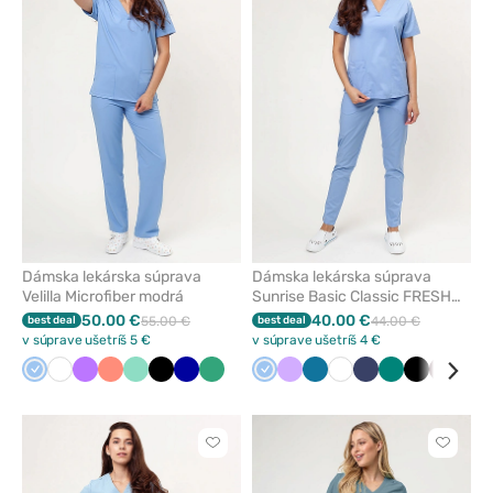
pridanie
pridani
alebo
alebo
odstránenie
odstrán
z
z
obľúbených
obľúbe
Dámska lekárska súprava
Dámska lekárska súprava
Velilla Microfiber modrá
Sunrise Basic Classic FRESH
modrá
50.00 €
40.00 €
best deal
55.00 €
best deal
44.00 €
v súprave ušetríš 5 €
v súprave ušetríš 4 €
Modrá
Biela
Fialová
Koralová
Mátová
Čierna
Tmavo
Světlo
Modrá
Levandulová
Karibská
Biela
Námornícky
Zelená
Čierna
Burgun
Ruž
modrá
zelená
modrá
modrá
Kliknite
Kliknite
pre
pre
pridanie
pridani