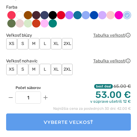
Farba
Arbuzowy
Brązowy
Burgundowy
Ciemny
Czarny
Czerwony
Fioletowy
Karaibski
Klasyczny
Królewski
Lawendowy
Łososiowy
Malinow
Niebi
Biały
granat
błękit
błękit
granat
Oliwkowy
Pastelowy
Pistacjowy
Pomarańczowy
Różowy
Zielony
róż
Veľkosť blúzy
Tabuľka veľkostí
XS
S
M
L
XL
2XL
Veľkosť nohavíc
Tabuľka veľkostí
XS
S
M
L
XL
2XL
65.00 €
best deal
Počet súborov
53.00 €
−
+
v súprave ušetríš 12 €
Najnižšia cena za posledných 30 dní: 42.00 €
VYBERTE VEĽKOSŤ