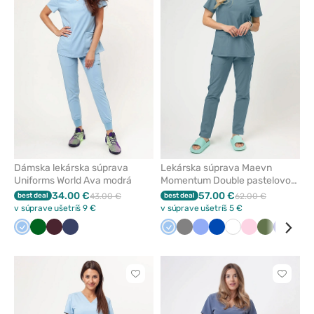
alebo
alebo
odstránenie
odstrán
z
z
obľúbených
obľúbe
Dámska lekárska súprava
Lekárska súprava Maevn
Uniforms World Ava modrá
Momentum Double pastelovo
modrá
34.00 €
57.00 €
best deal
43.00 €
best deal
62.00 €
v súprave ušetríš 9 €
v súprave ušetríš 5 €
Modrá
Tmavo
Burgundová
Námornícky
Modrá
Tmavo
Klasicka
Královska
Biela
Svetlo
Olivková
Tmavo
Lev
zelená
modrá
šedá
modrá
modrá
ružová
modrá
Kliknite
Kliknite
pre
pre
pridanie
pridani
alebo
alebo