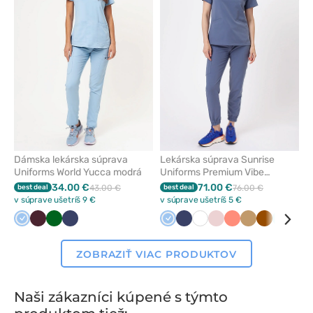
odstránenie
odstrán
z
z
obľúbených
obľúbe
Dámska lekárska súprava
Lekárska súprava Sunrise
Uniforms World Yucca modrá
Uniforms Premium Vibe
thunder
34.00 €
71.00 €
best deal
43.00 €
best deal
76.00 €
v súprave ušetríš 9 €
v súprave ušetríš 5 €
Modrá
Burgundová
Tmavo
Námornícky
Modrá
Námornícky
Biela
Pastelová
Koralová
Béžová
Hned
Aqua
Ruž
zelená
modrá
modrá
ružová
ZOBRAZIŤ VIAC PRODUKTOV
Naši zákazníci kúpené s týmto