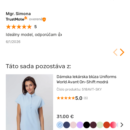
Mgr. Simona
overené
5
Ideálny model, odporúčam 👍
6/1/2026
Táto sada pozostáva z:
Dámska lekárska blúza Uniforms
World Avant On-Shift modrá
Číslo produktu: 518AVT-SKY
5.0
(6)
31.00 €
Niebieski
Ciemny
Pastelowy
Lawendowy
Czarny
Burgundowy
Pistacjowy
Pomarańczo
Arbuzow
Króle
C