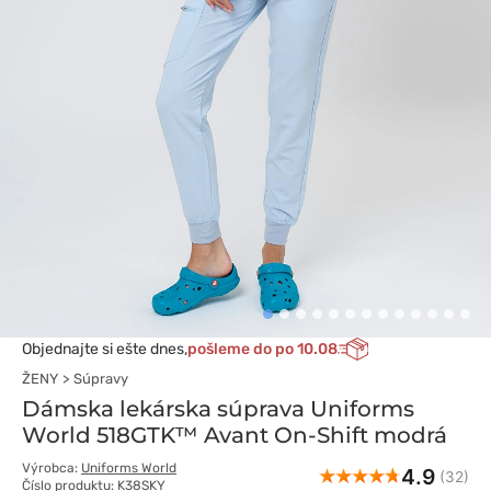
Objednajte si ešte dnes,
pošleme do po 10.08
ŽENY
Súpravy
Dámska lekárska súprava Uniforms
World 518GTK™ Avant On-Shift modrá
Výrobca:
Uniforms World
4.9
(32)
Číslo produktu: K38SKY