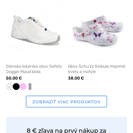
odstránenie
odstrán
z
z
obľúbených
obľúbe
Dámska lekárska obuv Safety
Obuv Schu'zz Globule Imprimé
Jogger Maud biela
kvety a motýle
50.00 €
38.00 €
Biela
Čierna
Ružová
biela/sivá
ZOBRAZIŤ VIAC PRODUKTOV
8 € zľava na prvý nákup za