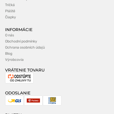
Tričká
Pláště
Čiapky
INFORMÁCIE
O nás
Obchodní podmínky
Ochrana osobních údajů
Blog
Výrobcovia
VRÁTENIE TOVARU
Odstúpenie
od
zmluvy
ODOSLANIE
GLS
Packeta
Slovenská
pošta