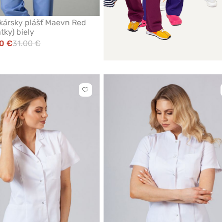
kársky plášť Maevn Red
tky) biely
0 €
31.00 €
Kliknite
pre
pridanie
alebo
odstránenie
z
obľúbených