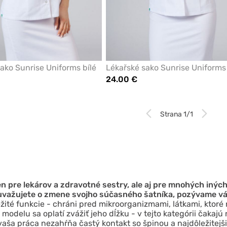
ako Sunrise Uniforms bílé
Lékařské sako Sunrise Uniforms 
24.00 €
Strana 1/1
 pre lekárov a zdravotné sestry, ale aj pre mnohých iných
o uvažujete o zmene svojho súčasného šatníka, pozývame vá
ežité funkcie - chráni pred mikroorganizmami, látkami, ktoré
odelu sa oplatí zvážiť jeho dĺžku - v tejto kategórii čakajú 
 vaša práca nezahŕňa častý kontakt so špinou a najdôležitejš