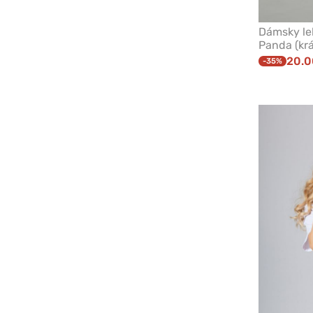
Dámsky le
Panda (krá
20.0
-35%