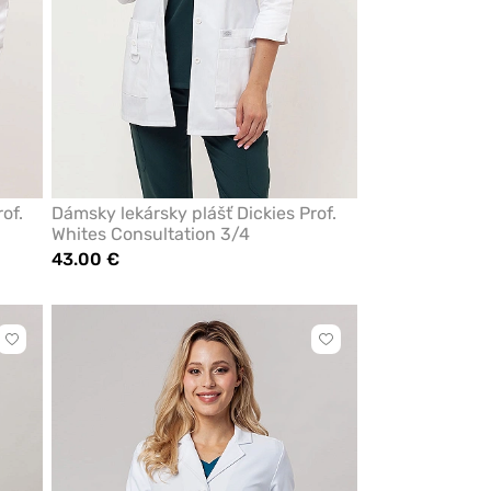
of.
Dámsky lekársky plášť Dickies Prof.
Whites Consultation 3/4
43.00 €
Kliknite
Kliknite
pre
pre
pridanie
pridanie
alebo
alebo
odstránenie
odstránenie
z
z
obľúbených
obľúbených