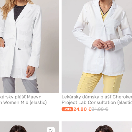
z
obľúbených
kársky plášť Maevn
Lekársky dámsky plášť Cheroke
Women Mid (elastic)
Project Lab Consultation (elastic
24.80 €
31.00 €
-20%