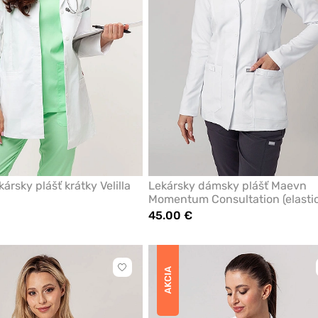
ársky plášť krátky Velilla
Lekársky dámsky plášť Maevn
Momentum Consultation (elastic
45.00 €
Kliknite
AKCIA
pre
pridanie
alebo
odstránenie