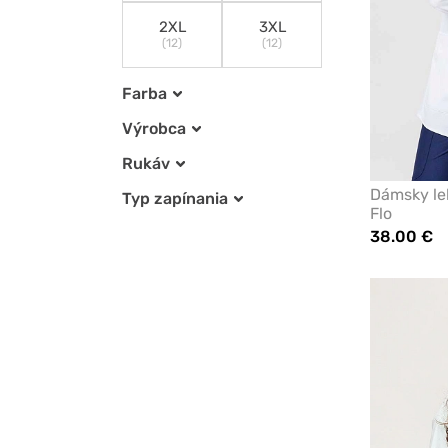
2XL
3XL
(12)
(12)
Farba
Výrobca
Rukáv
Dámsky le
Typ zapínania
Flo
38.00 €