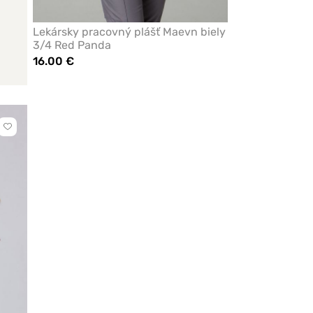
Lekársky pracovný plášť Maevn biely
3/4 Red Panda
16.00 €
Kliknite
pre
pridanie
alebo
odstránenie
z
obľúbených