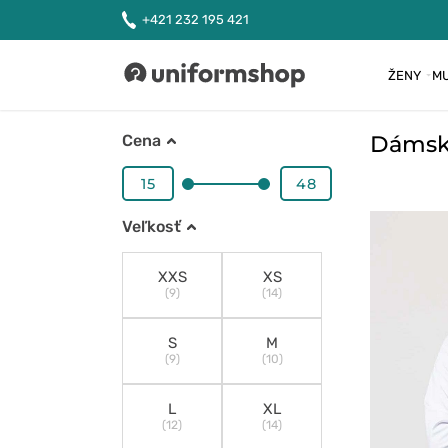
+421 232 195 421
ŽENY
MU
Uniformshop
Dámske
Cena
Veľkosť
XXS
XS
(9)
(14)
S
M
(9)
(10)
L
XL
(12)
(14)