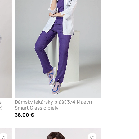
z
z
obľúbených
obľúbených
e
Dámsky lekársky plášť 3/4 Maevn
)
Smart Classic biely
38.00 €