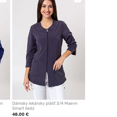
Kliknite
Kliknite
pre
pre
pridanie
pridanie
alebo
alebo
odstránenie
odstránenie
z
z
obľúbených
obľúbených
vn
Dámsky lekársky plášť 3/4 Maevn
Smart šedý
48.00 €