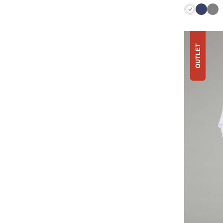
Biela
Námorn
Tm
modrá
še
OUTLET