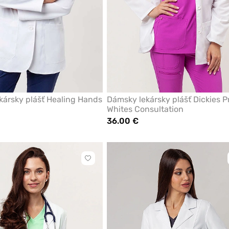
kársky plášť Healing Hands
Dámsky lekársky plášť Dickies Pr
Whites Consultation
36.00 €
Kliknite
pre
pridanie
alebo
odstránenie
z
obľúbených