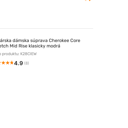
árska dámska súprava Cherokee Core
etch Mid Rise klasicky modrá
lo produktu: K28CIEW
4.9
(8)