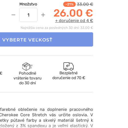
33.00 €
Množstvo
-21%
26.00 €
−
+
+ doručenie od 4 €
Najnižšia cena za posledných 30 dní: 33.00 €
VYBERTE VEĽKOSŤ
Bezplatné
 €
Pohodlné
doručenie od
70 €
vrátenie tovaru
do 30 dní
ofarebné oblečenie na doplnenie pracovného
 Cherokee Core Stretch vás určite oslovia. V
etky pútavé farby a skvelý materiál šetrný k
zložený z 3% spandexu a je veľmi elastický. V