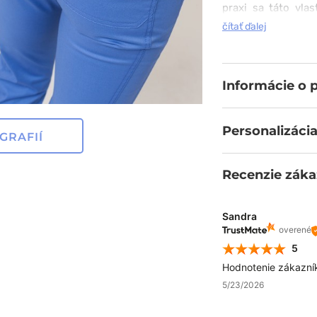
praxi sa táto vla
nosení, a toho nie
čítať ďalej
nohavicami, elasti
uloženie drobností 
nielen pohľadom, al
Informácie o 
Personalizácia
GRAFIÍ
Recenzie záka
Sandra
overené
5
Hodnotenie zákazní
5/23/2026