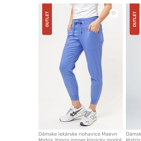
OUTLET
OUTLET
Kliknite
pre
pridanie
alebo
odstránenie
z
obľúbených
Dámske lekárske nohavice Maevn
Dámsk
Matrix Yogga jogger klasicky modré
Matrix