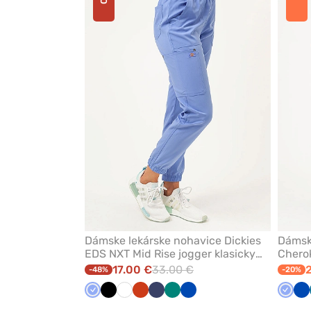
alebo
odstránenie
z
obľúbených
Dámske lekárske nohavice Dickies
Dámsk
EDS NXT Mid Rise jogger klasicky
Cherok
modré
jogger
17.00 €
33.00 €
-48%
-20%
Klasicka
Čierna
Biela
Oranžová
Námornícky
Zelená
Královska
Klasic
Kr
modrá
modrá
modrá
modr
m