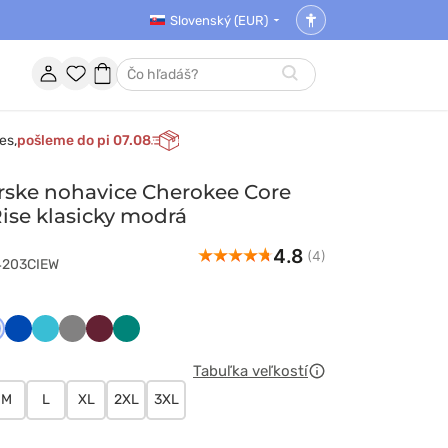
Slovenský (EUR)
Nastavenia
prístupnosti
Účet
Obľúbené
Nákupný
Hľadať
položky
košík
es,
pošleme do pi 07.08
rske nohavice Cherokee Core
Rise klasicky modrá
4.8
(4)
E4203CIEW
ski
asyczny
Królewski
Morski
Szary
Wiśniowy
Zielony
ękit
granat
błękit
Tabuľka veľkostí
M
L
XL
2XL
3XL