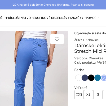
-20% na celé oblečenie Cherokee Uniforms. Pozrite si ponuku!
ŽI
PRÍSLUŠENSTVO
SKUPINOVÉ OBJEDNÁVKY
ZNAČKY
POMOC
Objednajte si ešte dn
ŽENY
Nohavice
Pridať
k
Dámske leká
obľúbeným
Stretch Mid 
Výrobca:
Cherokee
Číslo produktu: WW
Farba
Ciemny
Czarny
Karaib
Kl
Biały
granat
błękit
bł
Veľkosť
XXS
XS
S