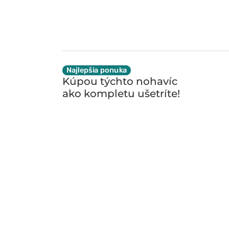
Najlepšia ponuka
Kúpou týchto nohavíc
ako kompletu
ušetríte!