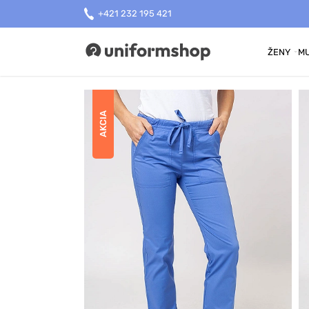
+421 232 195 421
ŽENY
MU
Uniformshop
AKCIA