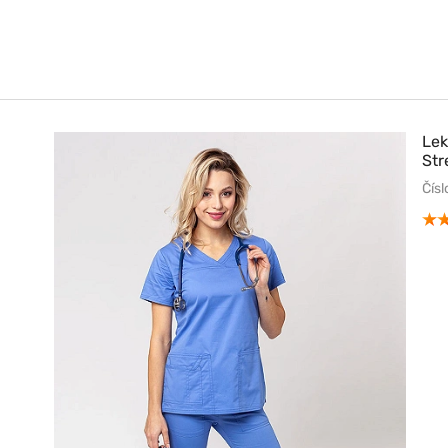
Lek
Str
Čís