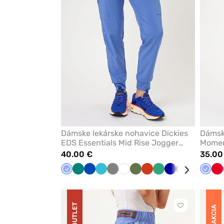
Dámske lekárske nohavice Dickies
Dámsk
EDS Essentials Mid Rise Jogger
Momen
klasicky modré
modré
40.00 €
35.00
Klasicka
Zelená
Královska
Mořska
Tmavo
Biela
Olivková
Oranžová
Světlo
Tmavo
Čierna
Karibská
Čereš
Klasic
Če
modrá
modrá
modrá
šedá
zelená
modrá
modrá
červe
modr
OUTLET
Kliknite
AKCIA
pre
pridanie