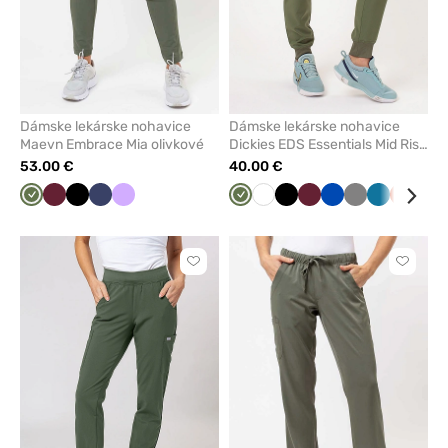
Dámske lekárske nohavice
Dámske lekárske nohavice
Maevn Embrace Mia olivkové
Dickies EDS Essentials Mid Rise
Jogger olivkové
53.00 €
40.00 €
Olivková
Čerešňová
Čierna
Námornícky
Levandulová
Olivková
Biela
Čierna
Čerešňová
Královska
Tmavo
Karibská
Oranžo
Tm
červená
modrá
červená
modrá
šedá
modrá
mod
Kliknite
Kliknite
pre
pre
pridanie
pridani
alebo
alebo
odstránenie
odstrán
z
z
obľúbených
obľúbe