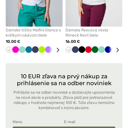
Dámske tričko Malfini Glance s
Dámska fleecová vesta
krátkym rukávom biele
Rimeck Next biela
10.00 €
16.00 €
Biela
Malinová
Mátová
Karibská
Námornícky
Limetková
Fialová
Tyrkysová
Červená
Tmavo
Biela
Čierna
Námornícky
Čierna
Červená
Tmavo
Mátová
Tmavo
Limetk
Tm
modrá
modrá
šedá
modrá
zelená
modrá
šed
10 EUR zľava na prvý nákup za
prihlásenie sa na odber noviniek
Prihláste sa na odber noviniek a dostávajte upozornenia
na nové akcie a produkty. Zľava platí pre jednorazové
nákupy v hodnote najmenej 100 €. Túto zľavu nemožno
kombinovať s inými akciami.