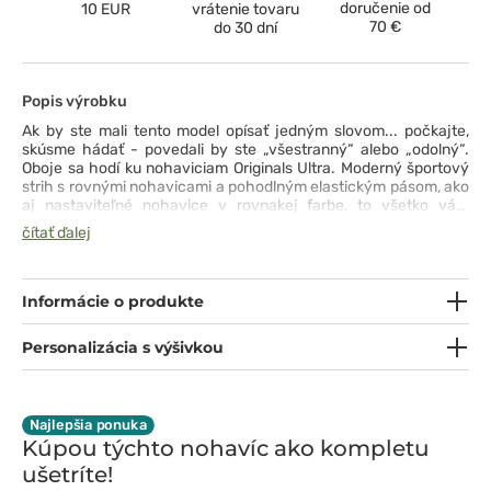
doručenie od
10 EUR
vrátenie tovaru
70 €
do 30 dní
Popis výrobku
Ak by ste mali tento model opísať jedným slovom... počkajte,
skúsme hádať - povedali by ste „všestranný“ alebo „odolný“.
Oboje sa hodí ku nohaviciam Originals Ultra. Moderný športový
strih s rovnými nohavicami a pohodlným elastickým pásom, ako
aj nastaviteľné nohavice v rovnakej farbe, to všetko vám
ponúka pohodlie a prispôsobenie. Dve predné vrecká a dve
čítať ďalej
cargo vrecká vám poskytnú dostatok priestoru na drobnosti,
zatiaľ čo dvojité prešitie na citlivých miestach zaručuje odolnosť
tohto modelu bez ohľadu na to, ako tvrdo pracujete. Tkanina s
technológiou PROTX2® zabraňuje vzniku zápachu a vďaka
Informácie o produkte
streču zažijete solídny pôžitok z nosenia. Na každý deň.
Personalizácia s výšivkou
Najlepšia ponuka
Kúpou týchto nohavíc ako kompletu
ušetríte!