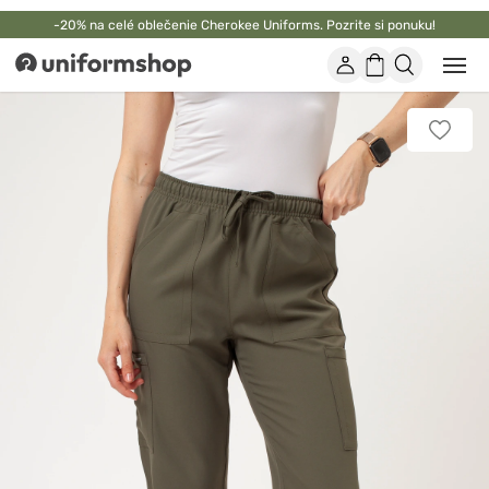
-20% na celé oblečenie Cherokee Uniforms. Pozrite si ponuku!
Účet
Nákupný
Otvor
Uniformshop
alebo
košík
zatvo
mobi
Pridať
men
k
obľúb