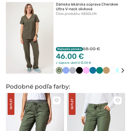
Dámska lekárska súprava Cherokee
Ultra V-neck olivková
Číslo produktu: K85OLVN
58.00 €
Najlepšia ponuka
46.00 €
v súprave ušetríš 12.00 €
Oliwkowy
Klasyczny
Popielaty
Czarny
Różowy
Karaibski
Zielony
Beżowy
Biały
Turku
Ci
błękit
błękit
gr
Podobné podľa farby:
OUTLET
OUTLET
Kliknite
Kliknite
pre
pre
pridanie
pridani
alebo
alebo
odstránenie
odstrán
z
z
obľúbených
obľúbe