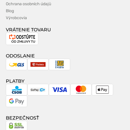
Ochrana osobních údajů
Blog
Výrobcovia
VRÁTENIE TOVARU
Odstúpenie
od
zmluvy
ODOSLANIE
GLS
Packeta
Slovenská
pošta
PLATBY
CSOB
GoPay
Visa
MasterCard
Apple
Pay
Google
Pay
BEZPEČNOSŤ