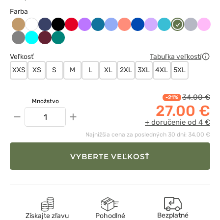
Farba
Beżowy
Ciemny
Czarny
Czerwony
Fioletowy
Karaibski
Klasyczny
Koralowy
Królewski
Lawendowy
Morski
Oliwkowy
Popielaty
Różo
Biały
granat
błękit
błękit
granat
błękit
Szary
Turkus
Wiśniowy
Zielony
Veľkosť
Tabuľka veľkostí
XXS
XS
S
M
L
XL
2XL
3XL
4XL
5XL
34.00 €
-21%
Množstvo
27.00 €
−
+
+ doručenie od 4 €
Najnižšia cena za posledných 30 dní: 34.00 €
VYBERTE VEĽKOSŤ
Bezplatné
Získajte zľavu
Pohodlné