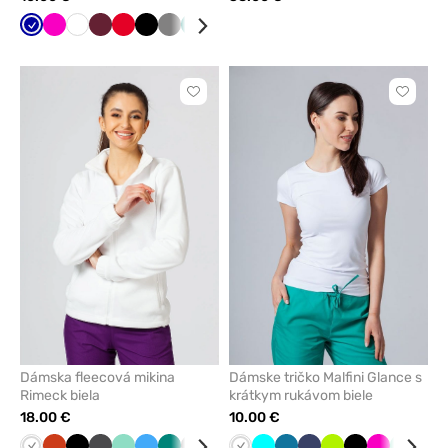
Tmavo
Malinová
Biela
Čerešňová
Červená
Čierna
Tmavo
Zelená
Mátová
Námornícky
Modrá
Karibská
Žltá
modrá
červená
šedá
modrá
modrá
Kliknite
Kliknite
pre
pre
pridanie
pridani
alebo
alebo
odstránenie
odstrán
z
z
obľúbených
obľúbe
Dámska fleecová mikina
Dámske tričko Malfini Glance s
Rimeck biela
krátkym rukávom biele
18.00 €
10.00 €