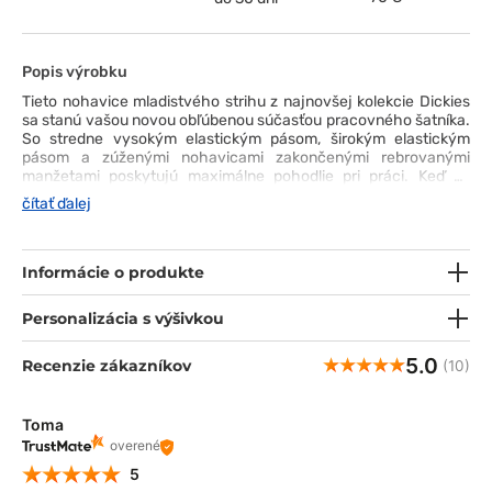
Popis výrobku
Tieto nohavice mladistvého strihu z najnovšej kolekcie Dickies
sa stanú vašou novou obľúbenou súčasťou pracovného šatníka.
So stredne vysokým elastickým pásom, širokým elastickým
pásom a zúženými nohavicami zakončenými rebrovanými
manžetami poskytujú maximálne pohodlie pri práci. Keď už
hovoríme o pohodlí, nemôžeme vynechať ani detaily látky
čítať ďalej
použitej na vytvorenie týchto bežeckých nohavíc. Je
mimoriadne mäkká, odvádza vlhkosť a okamžite schne - nový
rozmer úžasnej sviežosti! A čo tak päť vreciek - priestranných
a esteticky všitých, aby príliš nevyčnievali? My jednoducho
Informácie o produkte
povieme „wow“.
Personalizácia s výšivkou
5.0
Recenzie zákazníkov
(10)
Toma
overené
5