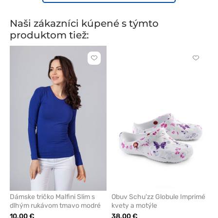
Naši zákazníci kúpené s týmto
produktom tiež:
Kliknite
Kliknite
pre
pre
pridanie
pridani
alebo
alebo
odstránenie
odstrán
z
z
obľúbených
obľúbe
Dámske tričko Malfini Slim s
Obuv Schu'zz Globule Imprimé
dlhým rukávom tmavo modré
kvety a motýle
10.00 €
38.00 €