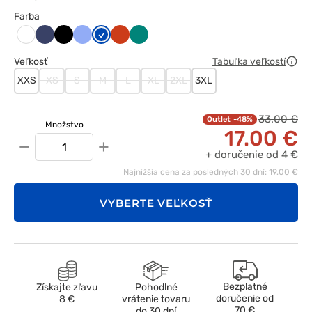
Farba
Ciemny
Czarny
Klasyczny
Królewski
Pomarańczowy
Zielony
Biały
granat
błękit
granat
Veľkosť
Tabuľka veľkostí
XXS
XS
S
M
L
XL
2XL
3XL
33.00 €
-48%
Množstvo
17.00 €
−
+
+ doručenie od 4 €
Najnižšia cena za posledných 30 dní: 19.00 €
VYBERTE VEĽKOSŤ
Bezplatné
Získajte zľavu
Pohodlné
doručenie od
8 €
vrátenie tovaru
70 €
do 30 dní