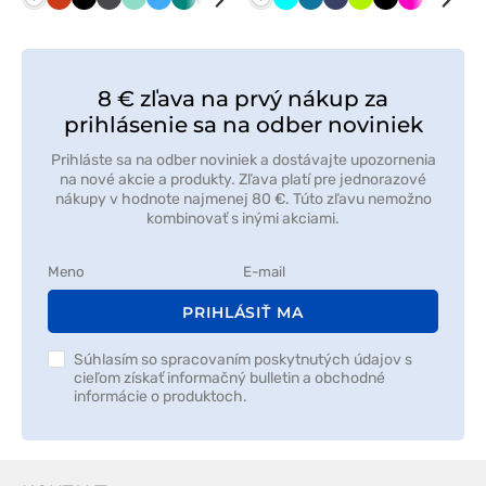
Biela
Oranžová
Čierna
Grafitová
Mátová
Lazurová
Zelená
Tmavo
Limetková
Tmavo
Biela
Červená
Tyrkysová
Námornícky
Karibská
Tmavo
Námornícky
Limetková
Čierna
Malinová
Mátová
Čer
šedá
zelená
modrá
modrá
modrá
modrá
8 € zľava na prvý nákup za
prihlásenie sa na odber noviniek
Prihláste sa na odber noviniek a dostávajte upozornenia
na nové akcie a produkty. Zľava platí pre jednorazové
nákupy v hodnote najmenej 80 €. Túto zľavu nemožno
kombinovať s inými akciami.
PRIHLÁSIŤ MA
Súhlasím so spracovaním poskytnutých údajov s
cieľom získať informačný bulletin a obchodné
informácie o produktoch.