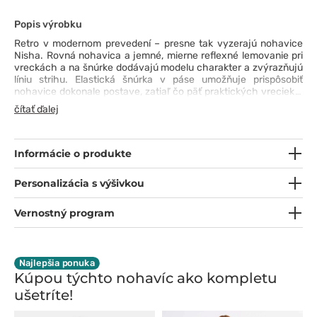
Popis výrobku
Retro v modernom prevedení – presne tak vyzerajú nohavice
Nisha. Rovná nohavica a jemné, mierne reflexné lemovanie pri
vreckách a na šnúrke dodávajú modelu charakter a zvýrazňujú
líniu strihu. Elastická šnúrka v páse umožňuje prispôsobiť
nohavice dokonale postave, zatiaľ čo päť praktických vreciek –
vrátane cargo vrecka s kovovým logom – pojme všetky
čítať ďalej
potrebné drobnosti. Mäkká, 4-smerne pružná tkanina odvádza
vlhkosť a zachováva farbu bez ohľadu na náročnosť dňa. Nisha
sú nohavice, ktoré spájajú funkčnosť, pohodlie a jemne
športový retro štýl – ideálne samostatne alebo v kombinácii s
Informácie o produkte
blúzkou Sonia či Skyler.
Personalizácia s výšivkou
Vernostný program
Najlepšia ponuka
Kúpou týchto nohavíc ako kompletu
ušetríte!