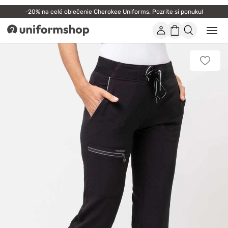
-20% na celé oblečenie Cherokee Uniforms. Pozrite si ponuku!
Účet
Nákupný
Otvor
Uniformshop
alebo
košík
zatvo
mobi
Pridať
men
k
obľúb