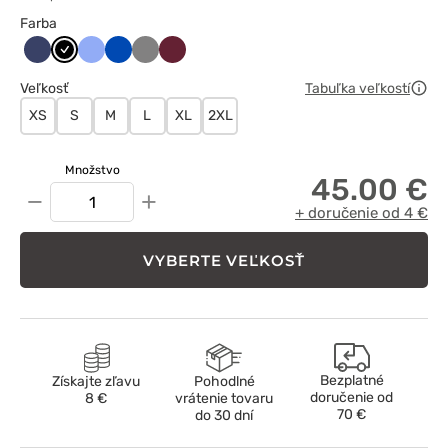
Farba
Ciemny
Czarny
Klasyczny
Królewski
Szary
Wiśniowy
granat
błękit
granat
Veľkosť
Tabuľka veľkostí
XS
S
M
L
XL
2XL
Množstvo
45.00 €
−
+
+ doručenie od 4 €
VYBERTE VEĽKOSŤ
Bezplatné
Získajte zľavu
Pohodlné
doručenie od
8 €
vrátenie tovaru
70 €
do 30 dní