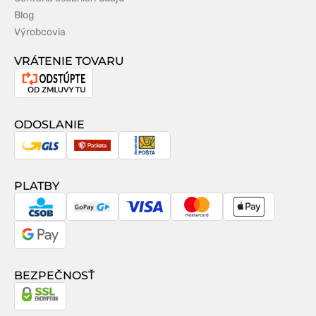
Blog
Výrobcovia
VRÁTENIE TOVARU
Odstúpenie
od
zmluvy
ODOSLANIE
GLS
Packeta
Slovenská
pošta
PLATBY
CSOB
GoPay
Visa
MasterCard
Apple
Pay
Google
Pay
BEZPEČNOSŤ