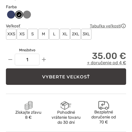
Farba
Ciemny
Czarny
Szary
granat
Veľkosť
Tabuľka veľkostí
XXS
XS
S
M
L
XL
2XL
3XL
Množstvo
35.00 €
−
+
+ doručenie od 4 €
VYBERTE VEĽKOSŤ
Bezplatné
Získajte zľavu
Pohodlné
doručenie od
8 €
vrátenie tovaru
70 €
do 30 dní