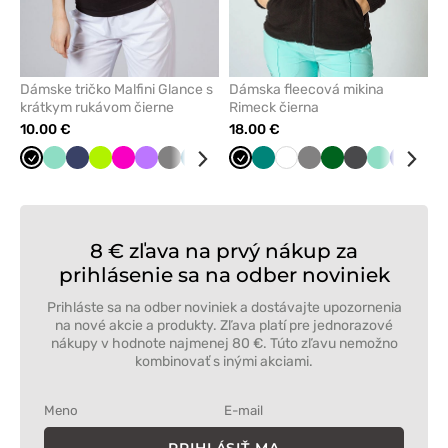
Dámske tričko Malfini Glance s
Dámska fleecová mikina
krátkym rukávom čierne
Rimeck čierna
10.00 €
18.00 €
Čierna
Mátová
Námornícky
Limetková
Malinová
Fialová
Tmavo
Karibská
Červená
Tyrkysová
Čierna
Biela
Zelená
Biela
Tmavo
Tmavo
Grafitová
Mátová
Tmavo
Čer
modrá
šedá
modrá
šedá
zelená
modrá
8 € zľava na prvý nákup za
prihlásenie sa na odber noviniek
Prihláste sa na odber noviniek a dostávajte upozornenia
na nové akcie a produkty. Zľava platí pre jednorazové
nákupy v hodnote najmenej 80 €. Túto zľavu nemožno
kombinovať s inými akciami.