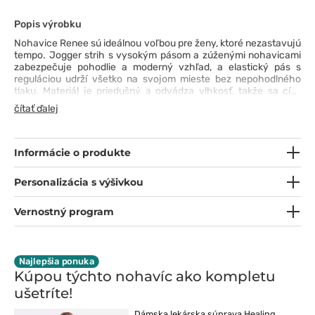
Popis výrobku
Nohavice Renee sú ideálnou voľbou pre ženy, ktoré nezastavujú
tempo. Jogger strih s vysokým pásom a zúženými nohavicami
zabezpečuje pohodlie a moderný vzhľad, a elastický pás s
reguláciou udrží všetko na svojom mieste bez nepohodlného
tlaku. Materiál je priedušný a odvádza vlhkosť, takže sa cítiš
sviežo po celý deň, a vrecká – od klasických až po cargo –
čítať ďalej
zabezpečia, že máš všetko, čo potrebuješ, po ruke. Navyše,
pútko na identifikačnú kartu je šikovný detail, ktorý uľahčuje
každodennú organizáciu. Renee je pohodlie a štýl, ktoré držia
krok s tvojím pracovným tempom!
Informácie o produkte
Personalizácia s výšivkou
Vernostný program
Najlepšia ponuka
Kúpou týchto nohavíc ako kompletu
ušetríte!
Dámska lekárska súprava Healing