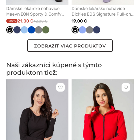
Dámske lekárske nohavice
Dámske lekárske nohavice
Maevn EON Sporty & Comfy
Dickies EDS Signature Pull-on
jogger čierne
čierne
21.00 €
19.00 €
-50%
42.00 €
Čierna
Námornícky
Modrá
Královska
Tmavo
Olivková
Čierna
Klasicka
Tmavo
Námornícky
modrá
modrá
šedá
modrá
šedá
modrá
ZOBRAZIŤ VIAC PRODUKTOV
Naši zákazníci kúpené s týmto
produktom tiež:
Kliknite
Kliknite
pre
pre
pridanie
pridani
alebo
alebo
odstránenie
odstrán
z
z
obľúbených
obľúbe