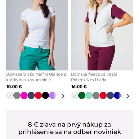
alebo
alebo
odstránenie
odstrán
z
z
obľúbených
obľúbe
Dámske tričko Malfini Glance s
Dámska fleecová vesta
krátkym rukávom biele
Rimeck Next biela
10.00 €
16.00 €
Biela
Tmavo
Malinová
Námornícky
Červená
Čierna
Fialová
Limetková
Karibská
Mátová
Biela
Tyrkysová
Tmavo
Mátová
Tmavo
Červená
Námornícky
Tmavo
Čierna
Lim
šedá
modrá
modrá
zelená
šedá
modrá
modrá
8 € zľava na prvý nákup za
prihlásenie sa na odber noviniek