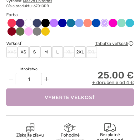
Výrobca:
Maevn Uniforms
Číslo produktu: 6701ORB
Farba
Arbuzowy
Bakłażanowy
Ciemny
Czarny
Fioletowy
Granatowy
Karaibski
Klasyczny
Koralowy
Królewski
Lawendowy
Malinowy
Miętowy
Morsk
Biały
granat
błękit
błękit
granat
błękit
Oberżyna
Oliwkowy
Różowy
Szary
Żółty
/
Veľkosť
Tabuľka veľkostí
Wiśniowy
XXS
XS
S
M
L
XL
2XL
3XL
Množstvo
25.00 €
−
+
+ doručenie od 4 €
VYBERTE VEĽKOSŤ
Bezplatné
Získajte zľavu
Pohodlné