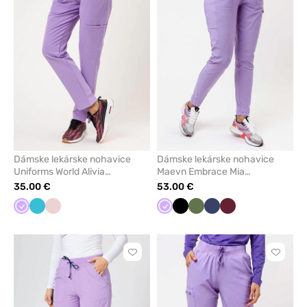
odstránenie
odstrán
z
z
obľúbených
obľúbe
Dámske lekárske nohavice
Dámske lekárske nohavice
Uniforms World Alivia
Maevn Embrace Mia
levanduľové
levanďulové
35.00 €
53.00 €
Levandulová
Mořska
Pastelová
Levandulová
Čierna
Olivková
Námornícky
Čerešňová
modrá
ružová
modrá
červená
Kliknite
Kliknite
pre
pre
pridanie
pridani
alebo
alebo
odstránenie
odstrán