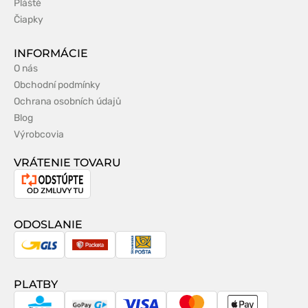
Pláště
Čiapky
INFORMÁCIE
O nás
Obchodní podmínky
Ochrana osobních údajů
Blog
Výrobcovia
VRÁTENIE TOVARU
Odstúpenie
od
zmluvy
ODOSLANIE
GLS
Packeta
Slovenská
pošta
PLATBY