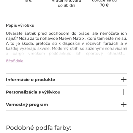
doručenie od
8 €
vrátenie tovaru
70 €
do 30 dní
Popis výrobku
Otvárate šatník pred odchodom do práce, ale nemôžete ich
nájsť? Môžu za to nohavice Maevn Matrix, ktoré tam ešte nie sú.
A to je škoda, pretože sú k dispozícii v rôznych farbách a v
každej vyzerajú skvele. Moderný strih so zúženými nohavicami
a cargo vreckom podčiarkujú ich športový charakter.
Mimoriadne príjemný pocit z tkaniny so zmesou umelého
čítať ďalej
hodvábu a spandexu, pohodlný elastický pás a vkusná šnúrka
na stiahnutie pre dokonalé prispôsobenie neuniknú vašej
pozornosti ani počas dlhej služobnej cesty. Nezostáva nám nič
iné, len povedať - pochod do šatníka ;)
Informácie o produkte
Personalizácia s výšivkou
Vernostný program
Podobné podľa farby: