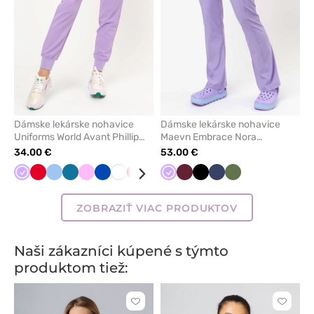
Dámske lekárske nohavice
Dámske lekárske nohavice
Uniforms World Avant Phillip
Maevn Embrace Nora
levanduľové NEW
levanďulové
34.00 €
53.00 €
Levandulová
Červená
Modrá
Karibská
Ružová
Královska
Biela
Malinová
Lososová
Pistácia
Levandulová
Pastelová
Čerešňová
Hned
Čierna
Žltá
Námornícky
Oranžová
Olivková
Klasicka
Zelená
Fialová
Oliv
modrá
modrá
ružová
červená
modrá
modrá
ZOBRAZIŤ VIAC PRODUKTOV
Naši zákazníci kúpené s týmto
produktom tiež:
Kliknite
Kliknite