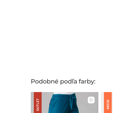
Podobné podľa farby:
OUTLET
Kliknite
AKCIA
pre
pridanie
alebo