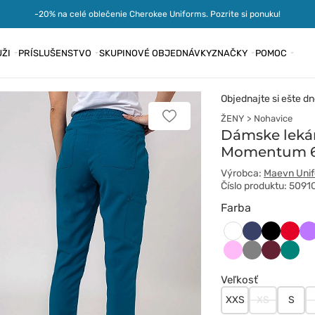
-20% na celé oblečenie Cherokee Uniforms. Pozrite si ponuku!
ŽI
PRÍSLUŠENSTVO
SKUPINOVÉ OBJEDNÁVKY
ZNAČKY
POMOC
Objednajte si ešte dn
ŽENY
Nohavice
Pridať
k
Dámske leká
obľúbeným
Momentum 6-
Výrobca:
Maevn Uni
Číslo produktu: 509
Farba
Ciemny
Czarny
Czer
Fi
Biały
granat
Różowy
Szary
Wiśniowy
Zielo
Veľkosť
XXS
XS
S