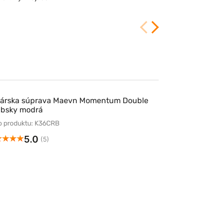
5/19/2026
kárska súprava Maevn Momentum Double
ibsky modrá
lo produktu: K36CRB
5.0
(5)