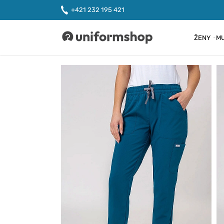
+421 232 195 421
ŽENY
MU
Uniformshop