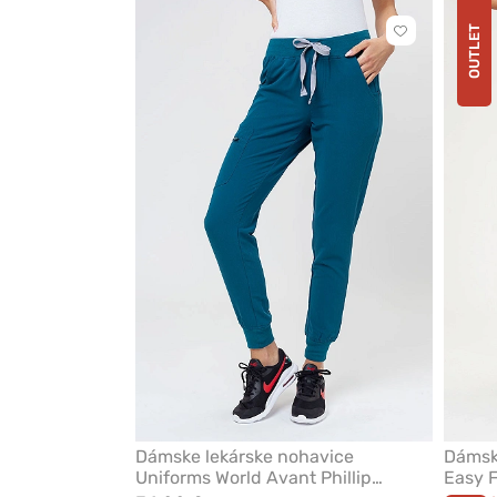
OUTLET
Kliknite
pre
pridanie
alebo
odstránenie
z
obľúbených
Dámske lekárske nohavice
Dámske
Uniforms World Avant Phillip
Easy F