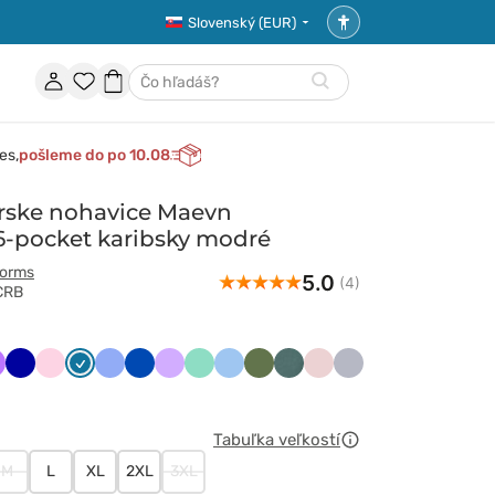
Slovenský (EUR)
Nastavenia
prístupnosti
Účet
Obľúbené
Nákupný
Hľadať
položky
košík
es,
pošleme do po 10.08
rske nohavice Maevn
pocket karibsky modré
forms
5.0
(4)
1CRB
wony
oletowy
Granatowy
Jasnoróżowy
Karaibski
Klasyczny
Królewski
Lawendowy
Miętowy
Niebieski
Oliwkowy
Pastelowa
Pastelowy
Popielaty
błękit
błękit
granat
zieleń
róż
ny
Tabuľka veľkostí
M
L
XL
2XL
3XL