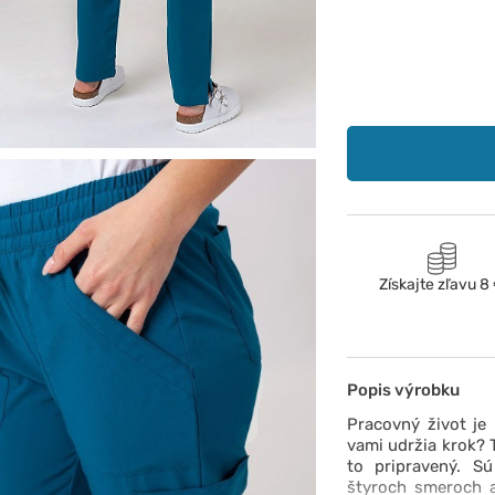
Získajte zľavu 8
Popis výrobku
Pracovný život je 
vami udržia krok?
to pripravený. S
štyroch smeroch a