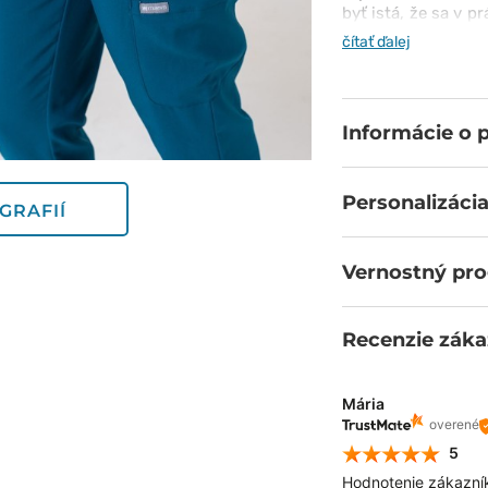
byť istá, že sa v p
so zúženými no
čítať ďalej
kontrastnou nohav
vreciek - vrátan
zabezpečujú maximá
obľúbite.
Informácie o 
Personalizácia
GRAFIÍ
Vernostný pr
Recenzie záka
Mária
overené
5
Hodnotenie zákazní