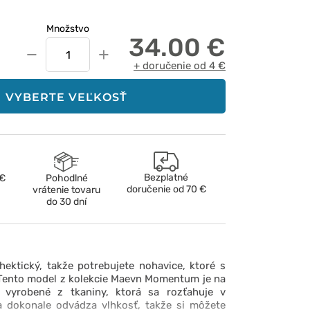
Množstvo
34.00 €
−
+
+ doručenie od 4 €
VYBERTE VEĽKOSŤ
Bezplatné
 €
Pohodlné
doručenie od
70 €
vrátenie tovaru
do 30 dní
hektický, takže potrebujete nohavice, ktoré s
 Tento model z kolekcie Maevn Momentum je na
ú vyrobené z tkaniny, ktorá sa rozťahuje v
 dokonale odvádza vlhkosť, takže si môžete