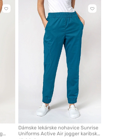
Kliknite
Kliknite
pre
pre
pridanie
pridanie
alebo
alebo
odstránenie
odstránenie
z
z
obľúbených
obľúbených
Dámske lekárske nohavice Sunrise
eg
Uniforms Active Air jogger karibsky