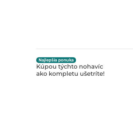
Najlepšia ponuka
Kúpou týchto nohavíc
ako kompletu
ušetríte!