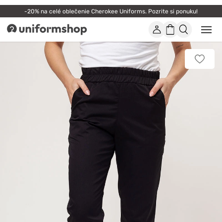
-20% na celé oblečenie Cherokee Uniforms. Pozrite si ponuku!
Účet
Nákupný
Otvor
Uniformshop
alebo
košík
zatvo
mobi
Pridať
men
k
obľúb