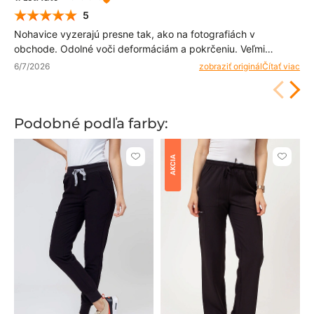
5
Nohavice vyzerajú presne tak, ako na fotografiách v
obchode. Odolné voči deformáciám a pokrčeniu. Veľmi
príjemne ma prekvapili. Odporúčam. 👍
6/7/2026
zobraziť originál
Čítať viac
Podobné podľa farby:
AKCIA
Kliknite
Kliknite
pre
pre
pridanie
pridani
alebo
alebo
odstránenie
odstrán
z
z
obľúbených
obľúbe