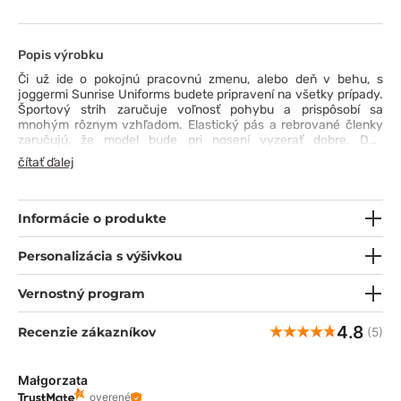
Popis výrobku
Či už ide o pokojnú pracovnú zmenu, alebo deň v behu, s
joggermi Sunrise Uniforms budete pripravení na všetky prípady.
Športový strih zaručuje voľnosť pohybu a prispôsobí sa
mnohým rôznym vzhľadom. Elastický pás a rebrované členky
zaručujú, že model bude pri nosení vyzerať dobre. Dve
priestranné vrecká, odolný materiál, ktorý sa ľahko udržiava v
čítať ďalej
čistote, a atraktívna cena vás presvedčia, že tieto joggery alebo
žiadne iné ;)
Informácie o produkte
Personalizácia s výšivkou
Vernostný program
4.8
Recenzie zákazníkov
(5)
Małgorzata
overené