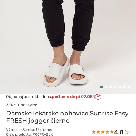
Objednajte si ešte dnes,
pošleme do pi 07.08
ŽENY
Nohavice
Dámske lekárske nohavice Sunrise Easy
FRESH jogger čierne
Výrobca:
Sunrise Uniforms
4.8
(5)
Číslo produktu: P06FR-BLK