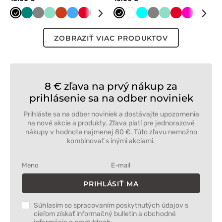
Čierna
Zelená
Tmavo
Mátová
Oranžová
Lazurová
Červená
Tmavo
Limetková
Námornícky
Čierna
Tmavo
Biela
Biela
Tyrkysová
Grafitová
Tmavo
Mátová
Červená
Malinová
Limetk
Kar
šedá
modrá
modrá
zelená
šedá
mod
ZOBRAZIŤ VIAC PRODUKTOV
8 € zľava na prvý nákup za
prihlásenie sa na odber noviniek
Prihláste sa na odber noviniek a dostávajte upozornenia
na nové akcie a produkty. Zľava platí pre jednorazové
nákupy v hodnote najmenej 80 €. Túto zľavu nemožno
kombinovať s inými akciami.
PRIHLÁSIŤ MA
Súhlasím so spracovaním poskytnutých údajov s
cieľom získať informačný bulletin a obchodné