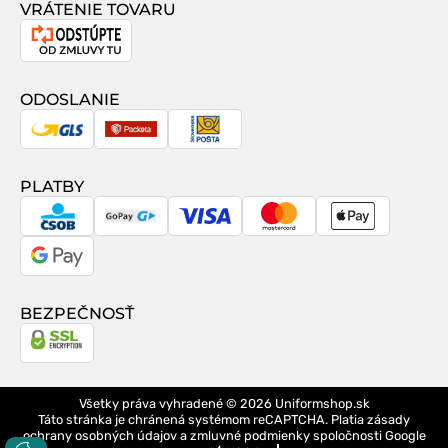
VRÁTENIE TOVARU
Odstúpenie
od
zmluvy
ODOSLANIE
GLS
Packeta
Slovenská
pošta
PLATBY
CSOB
GoPay
Visa
MasterCard
Apple
Pay
Google
Pay
BEZPEČNOSŤ
Všetky práva vyhradené © 2026
Uniformshop.sk
Táto stránka je chránená systémom reCAPTCHA. Platia
zásady
ochrany osobných údajov
a
zmluvné podmienky
spoločnosti Google