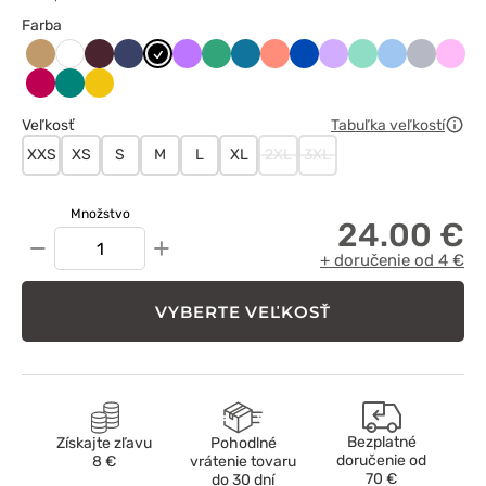
Farba
Beżowy
Burgundowy
Ciemny
Czarny
Fioletowy
Jasny
Karaibski
Koralowy
Królewski
Lawendowy
Miętowy
Niebieski
Popielaty
Różo
Biały
granat
zielony
błękit
granat
Śliwkowy
Zielony
Żółty
Veľkosť
Tabuľka veľkostí
XXS
XS
S
M
L
XL
2XL
3XL
Množstvo
24.00 €
−
+
+ doručenie od 4 €
VYBERTE VEĽKOSŤ
Bezplatné
Získajte zľavu
Pohodlné
doručenie od
8 €
vrátenie tovaru
70 €
do 30 dní