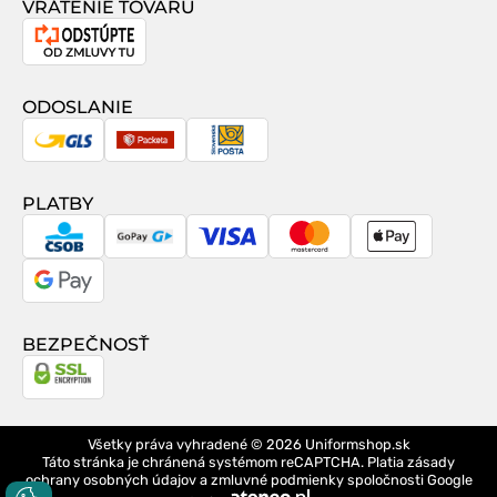
VRÁTENIE TOVARU
Odstúpenie
od
zmluvy
ODOSLANIE
GLS
Packeta
Slovenská
pošta
PLATBY
CSOB
GoPay
Visa
MasterCard
Apple
Pay
Google
Pay
BEZPEČNOSŤ
Všetky práva vyhradené © 2026
Uniformshop.sk
Táto stránka je chránená systémom reCAPTCHA. Platia
zásady
ochrany osobných údajov
a
zmluvné podmienky
spoločnosti Google