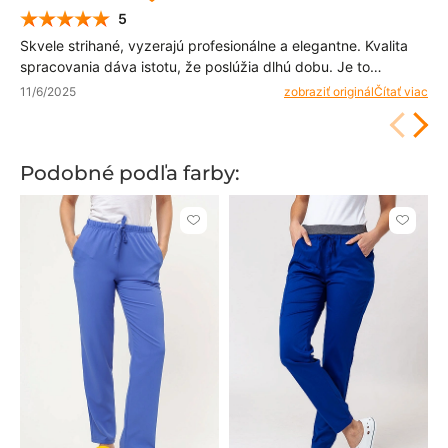
5
Skvele strihané, vyzerajú profesionálne a elegantne. Kvalita
spracovania dáva istotu, že poslúžia dlhú dobu. Je to
produkt, ktorý môžem smelo odporučiť ostatným.
11/6/2025
zobraziť originál
Čítať viac
Podobné podľa farby:
Kliknite
Kliknite
pre
pre
pridanie
pridani
alebo
alebo
odstránenie
odstrán
z
z
obľúbených
obľúbe