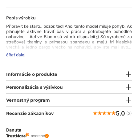
Popis výrobku
Připravit ke startu, pozor, teď!
Ano, tento model miluje pohyb. Ak
plánujete aktívne tráviť čas v práci a potrebujete pohodlné
nohavice - Active Bloom sú vám k dispozícii ;) Sú vyrobené zo
strečovej tkaniny s prímesou spandexu a majú tri klasické
vrecká a jedno cargo vrecko na nohavici, aby ste mali svoje
potrebné veci vždy na dosah. Športový strih so širokou gumou
čítať ďalej
a vkusnou šnúrkou v páse, zabezpečený dvojitým prešitím na
citlivých miestach, vám zaručí, že z hľadiska pohodlia aj štýlu sú
tieto tepláky víťazom ;)
Informácie o produkte
Personalizácia s výšivkou
Vernostný program
5.0
Recenzie zákazníkov
(2)
Danuta
overené