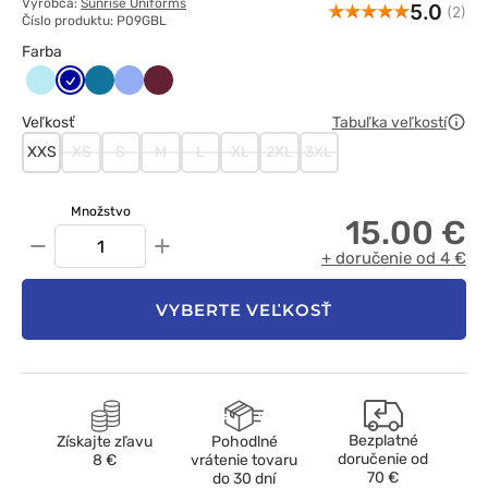
Výrobca:
Sunrise Uniforms
5.0
(2)
Číslo produktu: P09GBL
Farba
Aqua
Granatowy
Karaibski
Klasyczny
Wiśniowy
błękit
błękit
Veľkosť
Tabuľka veľkostí
XXS
XS
S
M
L
XL
2XL
3XL
Množstvo
15.00 €
−
+
+ doručenie od 4 €
VYBERTE VEĽKOSŤ
Bezplatné
Získajte zľavu
Pohodlné
doručenie od
8 €
vrátenie tovaru
70 €
do 30 dní