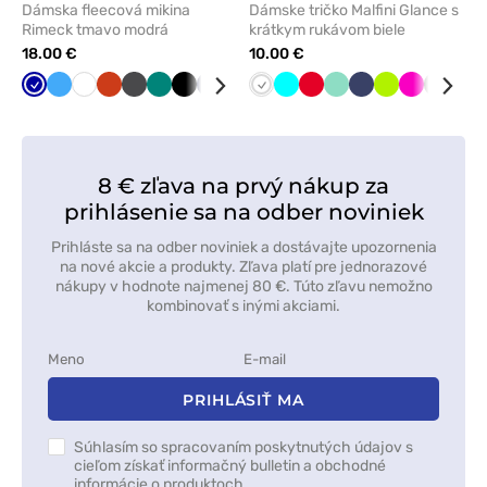
Dámska fleecová mikina
Dámske tričko Malfini Glance s
Rimeck tmavo modrá
krátkym rukávom biele
18.00 €
10.00 €
Tmavo
Lazurová
Biela
Oranžová
Grafitová
Zelená
Čierna
Námornícky
Červená
Tmavo
Biela
Mátová
Tyrkysová
Limetková
Červená
Tmavo
Mátová
Námornícky
Limetková
Malinová
Tmavo
Čie
modrá
modrá
šedá
zelená
modrá
šedá
8 € zľava na prvý nákup za
prihlásenie sa na odber noviniek
Prihláste sa na odber noviniek a dostávajte upozornenia
na nové akcie a produkty. Zľava platí pre jednorazové
nákupy v hodnote najmenej 80 €. Túto zľavu nemožno
kombinovať s inými akciami.
PRIHLÁSIŤ MA
Súhlasím so spracovaním poskytnutých údajov s
cieľom získať informačný bulletin a obchodné
informácie o produktoch.