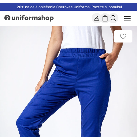
-20% na celé oblečenie Cherokee Uniforms. Pozrite si ponuku!
Účet
Nákupný
Otvor
Uniformshop
alebo
košík
zatvo
mobi
Pridať
men
k
obľúb