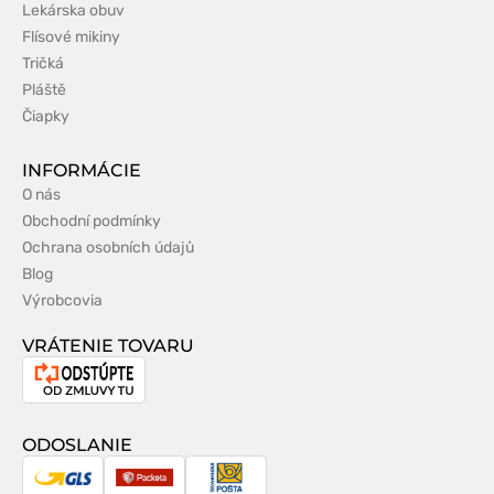
Lekárska obuv
Flísové mikiny
Tričká
Pláště
Čiapky
INFORMÁCIE
O nás
Obchodní podmínky
Ochrana osobních údajů
Blog
Výrobcovia
VRÁTENIE TOVARU
Odstúpenie
od
zmluvy
ODOSLANIE
GLS
Packeta
Slovenská