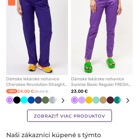
pridanie
pridani
alebo
alebo
odstránenie
odstrán
z
z
obľúbených
obľúbe
Dámske lekárske nohavice
Dámske lekárske nohavice
Cherokee Revolution Straight
Sunrise Basic Regular FRESH
Leg fialové
fialové
24.00 €
23.00 €
-20%
30.00 €
Fialová
Čierna
Tyrkysová
Královska
Námornícky
Olivková
Šedá
Tmavo
Ružová
Čerešňová
Fialová
Karibská
Levandulová
Béžová
Žltá
Biela
Mátová
Mořska
Béžová
Klasicka
Burgundová
Červená
Zelená
Karibsk
Nám
modrá
modrá
šedá
červená
modrá
modrá
modrá
modrá
mod
ZOBRAZIŤ VIAC PRODUKTOV
Naši zákazníci kúpené s týmto