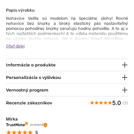
Popis výrobku
Nohavice Velilla sú modelom na špeciálne úlohy! Rovné
nohavice bez šnúrky a široký elastický pás nastaviteľný
pomocou pohodlnej šnúrky zaručujú hodiny pohodlia. A to aj v
tých najťažších podmienkach! A to vďaka materiálu použitému
na výrobu týchto nohavíc. Ide o tkaninu Smart Microfiber®,
ktorá je pružná, výnimočne mäkká na dotyk a priedušná.
čítať ďalej
Zakončená technológiou SilverPlus® poskytuje antibakteriálnu
ochranu a ochranu proti zápachu, je vodoodpudivá a okamžite
schne. Je odolná proti pokrčeniu a pokrčeniu, takže budete v
práci vyzerať (a cítiť sa) bezchybne po celý deň! Vďaka širokej
Informácie o produkte
palete farieb z neho ľahko vykúzlite jedinečný vzhľad.
Personalizácia s výšivkou
Vernostný program
5.0
Recenzie zákazníkov
(3)
Mirka
overené
5