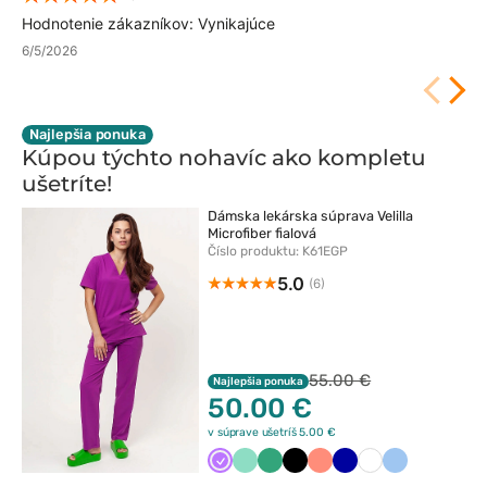
Hodnotenie zákazníkov: Vynikajúce
6/5/2026
Najlepšia ponuka
Kúpou týchto nohavíc ako kompletu
ušetríte!
Dámska lekárska súprava Velilla
Microfiber fialová
Číslo produktu: K61EGP
5.0
(6)
55.00 €
Najlepšia ponuka
50.00 €
v súprave ušetríš 5.00 €
Fioletowy
Miętowy
Jasny
Czarny
Koralowy
Granatowy
Biały
Niebieski
zielony