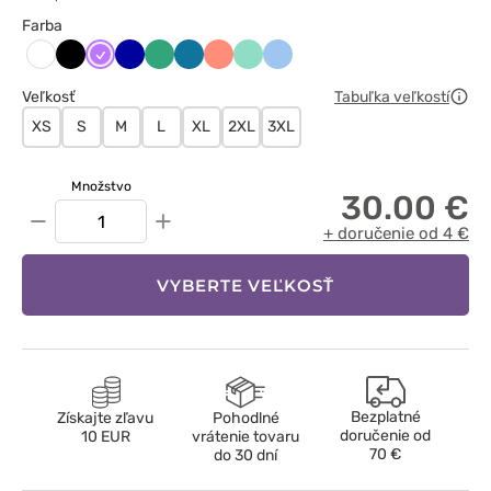
Farba
Czarny
Fioletowy
Granatowy
Jasny
Karaibski
Koralowy
Miętowy
Niebieski
Biały
zielony
błękit
Veľkosť
Tabuľka veľkostí
XS
S
M
L
XL
2XL
3XL
Množstvo
30.00 €
−
+
+ doručenie od 4 €
VYBERTE VEĽKOSŤ
Bezplatné
Získajte zľavu
Pohodlné
doručenie od
10 EUR
vrátenie tovaru
70 €
do 30 dní