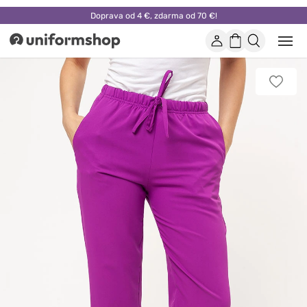
Doprava od 4 €, zdarma od 70 €!
Účet
Nákupný
Otvor
Uniformshop
alebo
košík
zatvo
mobi
Pridať
men
k
obľúb