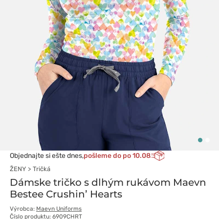
Objednajte si ešte dnes,
pošleme do po 10.08
ŽENY
Tričká
Dámske tričko s dlhým rukávom Maevn
Bestee Crushin’ Hearts
Výrobca:
Maevn Uniforms
Číslo produktu: 6909CHRT