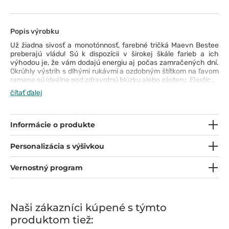
Popis výrobku
Už žiadna sivosť a monotónnosť, farebné tričká Maevn Bestee
preberajú vládu! Sú k dispozícii v širokej škále farieb a ich
výhodou je, že vám dodajú energiu aj počas zamračených dní.
Okrúhly výstrih s dlhými rukávmi a ozdobným štítkom na ľavom
ramene sú ideálne pod zdravotnú blúzku alebo zásteru. Elastická
lycrová tkanina vám ponúka príjemný strih a jemný lesk.
čítať ďalej
Intenzívna zelená, sýtočervená alebo tlmená biela? Vyberte si
farbu, ktorá bude každý deň vyhovovať vašej nálade.
Informácie o produkte
Personalizácia s výšivkou
Vernostný program
Naši zákazníci kúpené s týmto
produktom tiež: