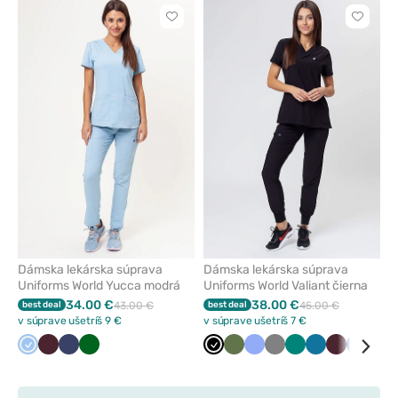
Kliknite
Kliknite
pre
pre
pridanie
pridani
alebo
alebo
odstránenie
odstrán
z
z
obľúbených
obľúbe
Dámska lekárska súprava
Dámska lekárska súprava
Uniforms World Yucca modrá
Uniforms World Valiant čierna
34.00 €
38.00 €
best deal
43.00 €
best deal
45.00 €
v súprave ušetríš 9 €
v súprave ušetríš 7 €
Modrá
Burgundová
Námornícky
Tmavo
Čierna
Olivková
Klasicka
Tmavo
Zelená
Karibská
Burgundov
Královs
Lev
modrá
zelená
modrá
šedá
modrá
modrá