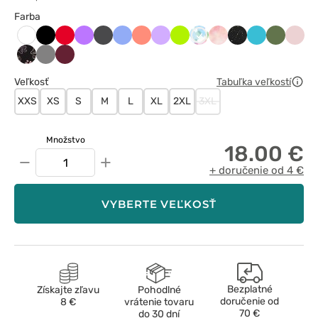
Farba
Czarny
Czerwony
Fioletowy
Grafitowy
Klasyczny
Koralowy
Lawendowy
Limonka
Maevn
Maevn
Midnight
Morski
Oliwkow
Paste
Biały
błękit
Crushin
Sorbet
Print
błękit
róż
Peace
Szary
Wiśniowy
love
Veľkosť
Tabuľka veľkostí
paws
XXS
XS
S
M
L
XL
2XL
3XL
Množstvo
18.00 €
−
+
+ doručenie od 4 €
VYBERTE VEĽKOSŤ
Bezplatné
Získajte zľavu
Pohodlné
doručenie od
8 €
vrátenie tovaru
70 €
do 30 dní