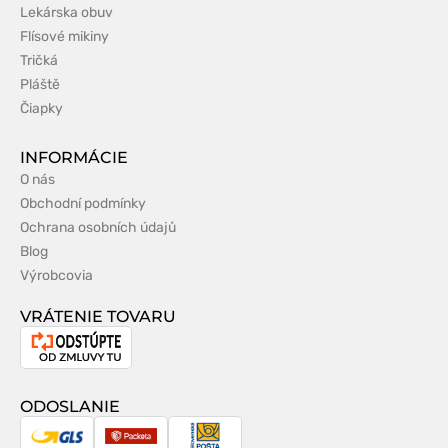
Lekárska obuv
Flísové mikiny
Tričká
Pláště
Čiapky
INFORMÁCIE
O nás
Obchodní podmínky
Ochrana osobních údajů
Blog
Výrobcovia
VRÁTENIE TOVARU
Odstúpenie
od
zmluvy
ODOSLANIE
GLS
Packeta
Slovenská