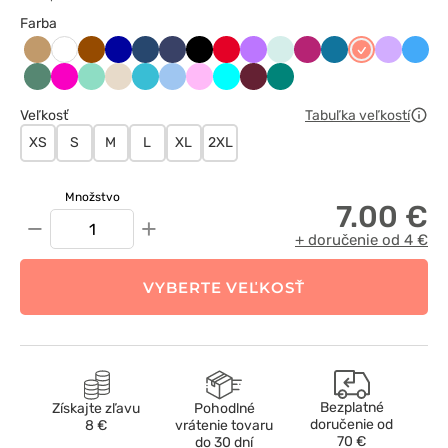
Farba
Beżowy
Brązowy
Chabrowy
Ciemnoniebieski
Ciemny
Czarny
Czerwony
Fioletowy
Frost
fuksja
Karaibski
Koralowy
Lawend
Lazu
Biały
granat
błękit
Light
Malinowy
Miętowy
Migdałowy
Morski
Niebieski
Różowy
Turkus
Wiśniowy
Zielony
sage
błękit
Veľkosť
Tabuľka veľkostí
XS
S
M
L
XL
2XL
Množstvo
7.00 €
−
+
+ doručenie od 4 €
VYBERTE VEĽKOSŤ
Bezplatné
Získajte zľavu
Pohodlné
doručenie od
8 €
vrátenie tovaru
70 €
do 30 dní