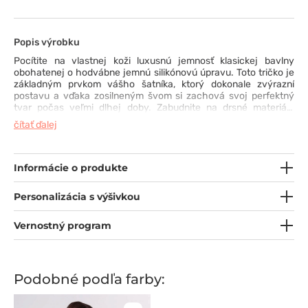
Popis výrobku
Pocítite na vlastnej koži luxusnú jemnosť klasickej bavlny
obohatenej o hodvábne jemnú silikónovú úpravu. Toto tričko je
základným prvkom vášho šatníka, ktorý dokonale zvýrazní
postavu a vďaka zosilneným švom si zachová svoj perfektný
tvar počas veľmi dlhej doby. Zabudnite na drsné materiály
a stavte na komfort, ktorý vám dodá sebavedomie v každej
čítať ďalej
situácii. Kvalitu tohto trička oceníte už pri prvom oblečení.
Informácie o produkte
Personalizácia s výšivkou
Vernostný program
Podobné podľa farby: