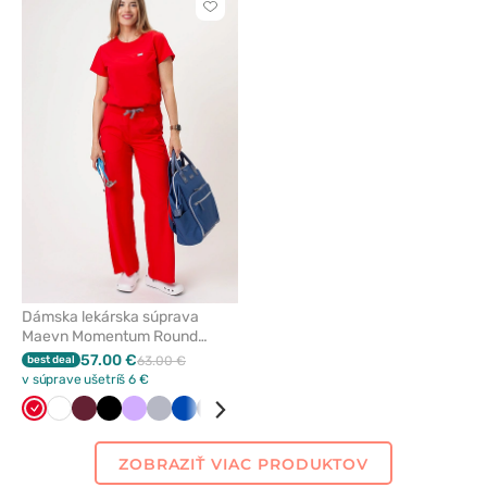
Kliknite
pre
pridanie
alebo
odstránenie
z
obľúbených
Dámska lekárska súprava
Maevn Momentum Round
červená
57.00 €
best deal
63.00 €
v súprave ušetríš 6 €
Červená
Biela
Čerešňová
Čierna
Levandulová
Šedá
Královska
Námornícky
Klasicka
Zelená
Olivková
Karibská
červená
modrá
modrá
modrá
modrá
ZOBRAZIŤ VIAC PRODUKTOV