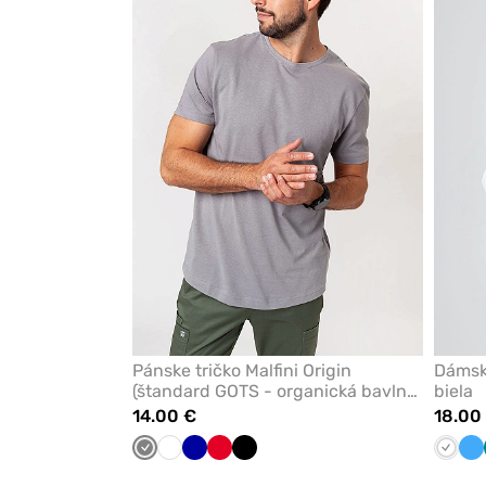
alebo
odstránenie
z
obľúbených
Pánske tričko Malfini Origin
Dámsk
(štandard GOTS - organická bavlna)
biela
šedá
14.00 €
18.00
Tmavo
Biela
Tmavo
Červená
Čierna
Biela
La
šedá
modrá