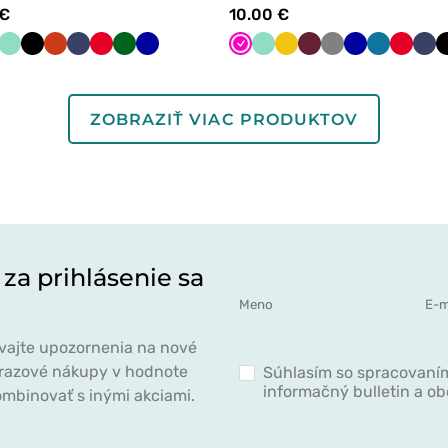
 €
10.00 €
ná
o
ralová
ela
Levandulová
Mátová
Maevn
Čierna
Biela
Oranžová
Fialová
Námornícky
Červená
Tmavo
Tmavo
Malinová
Mátová
Žltá
Čerešňová
Tmavo
Tmavo
Karibská
Červen
Nám
Crushinová
modrá
zelená
modrá
červená
šedá
modrá
modrá
mod
ZOBRAZIŤ VIAC PRODUKTOV
 za prihlásenie sa
ávajte upozornenia na nové
norazové nákupy v hodnote
Súhlasím so spracovaním
informačný bulletin a o
mbinovať s inými akciami.