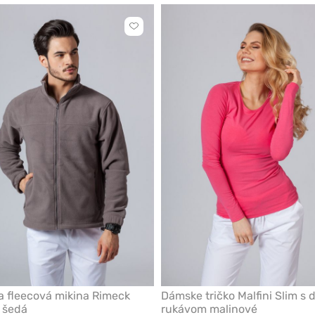
Kliknite
pre
pridanie
alebo
odstránenie
z
obľúbených
 fleecová mikina Rimeck
Dámske tričko Malfini Slim s
 šedá
rukávom malinové