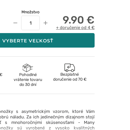
Množstvo
9.90 €
−
+
+ doručenie od 4 €
VYBERTE VEĽKOSŤ
Bezplatné
 €
Pohodlné
doručenie od
70 €
vrátenie tovaru
do 30 dní
onožky s asymetrickým vzorom, ktoré Vám
obrú náladu. Za ich jedinečným dizajnom stojí
sť s mnohoročnými skúsenosťami - Many
onožky sú vyrobené z vysoko kvalitných