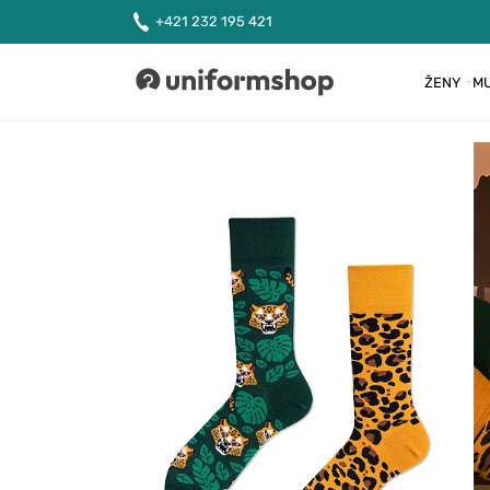
+421 232 195 421
ŽENY
MU
Uniformshop