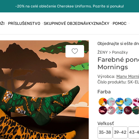
-20% na celé oblečenie Cherokee Uniforms. Pozrite si ponuku!
ŽI
PRÍSLUŠENSTVO
SKUPINOVÉ OBJEDNÁVKY
ZNAČKY
POMOC
Objednajte si ešte dn
ŽENY
Ponožky
Pridať
k
Farebné pono
obľúbeným
Mornings
Výrobca:
Many Morn
Číslo produktu: SK
Farba
Apple_HedGeHo
Axolotls
Bath_Du
Bee_
Ch
Pink_Flamingo
Playful_Cat
Playful_
Red_
Sl
Veľkosť
35-38
39-42
43-