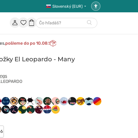
Slovenský (EUR)
Nastavenia
prístupnosti
Účet
Obľúbené
Nákupný
Hľadať
položky
košík
es,
pošleme do po 10.08
žky El Leopardo - Many
ings
-ELLEOPARDO
g
cks
Bee
erry_Blossom
dr_Sock
El_Leopardo
Feel_Frida
Football_Fan
Frutti_Di_Mare
Gingerbread_Man
Green_Avocado
Hygge
Insta_Snap
Monkey_Business
Ocean_Life
Over_the_Rainbo
Dog
Panda
oth_Life
Space_trip
Sweet_X-
The_Lemons
The_Red_Fox
The_Unicorn
Warm_Rudolph
Watermelon_Splash
mass
46