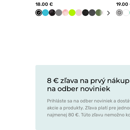
18.00 €
19.00
Čierna
Mořska
Labky
Tmavo
Maevn
Limetková
Pastelová
Polnočná
Grafitová
Olivková
Čerešňová
Klasicka
Červe
Tmav
Ko
Bi
modrá
mierovej
šedá
Sherbet
ružová
tlač
červená
modrá
šedá
lásky
8 € zľava na prvý nákup
na odber noviniek
Prihláste sa na odber noviniek a dost
akcie a produkty. Zľava platí pre jed
najmenej 80 €. Túto zľavu nemožno ko