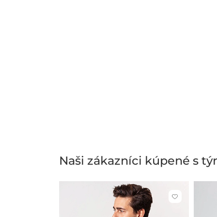
Naši zákazníci kúpené s t
Kliknite
pre
pridanie