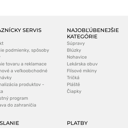
ZNÍCKY SERVIS
NAJOBĽÚBENEJŠIE
KATEGÓRIE
kt
Súpravy
ie podmienky, spôsoby
Blúzky
y
Nohavice
nie tovaru a reklamace
Lekárska obuv
nové a veľkoobchodné
Flísové mikiny
návky
Tričká
nalizácia produktov -
Pláště
ka
Čiapky
stný program
ava do zahraničia
SLANIE
PLATBY