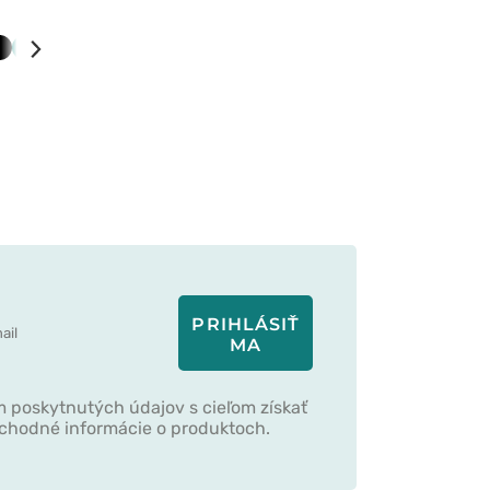
á
ornícky
Čierna
Zelená
Biela
Modrá
rá
PRIHLÁSIŤ
MA
 poskytnutých údajov s cieľom získať
bchodné informácie o produktoch.