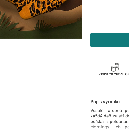
Získajte zľavu 8
Popis výrobku
Veselé farebné p
každý deň zaistí d
poľská spoločno
Mornings. Ich p