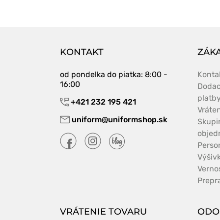
KONTAKT
ZÁKA
od pondelka do piatka
: 8:00 -
Konta
16:00
Dodac
platb
+421 232 195 421
Vráte
uniform@uniformshop.sk
Skupi
objed
Perso
Výšiv
Verno
Prepr
VRÁTENIE TOVARU
ODO