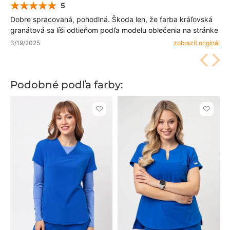
5
Dobre spracovaná, pohodlná. Škoda len, že farba kráľovská
granátová sa líši odtieňom podľa modelu oblečenia na stránke
3/19/2025
zobraziť originál
Podobné podľa farby:
Kliknite
Kliknite
pre
pre
pridanie
pridani
alebo
alebo
odstránenie
odstrán
z
z
obľúbených
obľúbe