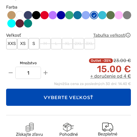
Farba
Beżowy
Ciemny
Czarny
Czerwony
Fioletowy
Granatowy
Jasny
Karaibski
Klasyczny
Królewski
Morski
Oliwkowy
Różowy
Szary
Biały
granat
zielony
błękit
błękit
granat
błękit
Turkus
Wiśniowy
Zielony
Veľkosť
Tabuľka veľkostí
XXS
XS
S
M
L
XL
2XL
3XL
23.00 €
-35%
Množstvo
15.00 €
−
+
+ doručenie od 4 €
Najnižšia cena za posledných 30 dní: 14.40 €
VYBERTE VEĽKOSŤ
Bezplatné
Získajte zľavu
Pohodlné