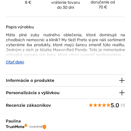
doručenie od
8 €
vrátenie tovaru
70 €
do 30 dní
Popis výrobku
Máte plné zuby nudného oblečenia, ktoré dominujé na
chodbách nemocníc a kliník? My tiež! Preto si pre náš sortiment
vyberáme iba produkty, ktoré majú šancu zmeniť túto realitu.
Jedným z nich je blúzka Maevn Red Panda. Toto je mimoriadne
výhodná ponuka pre ženy, ktoré chcú vyzerať profesionálne v
práci, ale zároveň sa cítiť žensky. Tato blúzka má dokonalý strih
čítať ďalej
a je perfektne zapasená do ženského pásu. Vzhľad však nie je
všetko - snažili sme sa aj na praktické aspekty. Z tohto dôvodu
sú funkčné vrecká, vystužovacie šitie a odolný materiál.
Informácie o produkte
Personalizácia s výšivkou
5.0
Recenzie zákazníkov
(1)
Paulina
overené