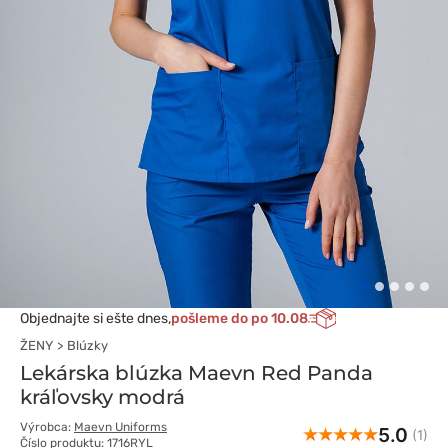
Objednajte si ešte dnes,
pošleme do po 10.08
ŽENY
Blúzky
Lekárska blúzka Maevn Red Panda
kráľovsky modrá
Výrobca:
Maevn Uniforms
5.0
(1)
Číslo produktu: 1716RYL