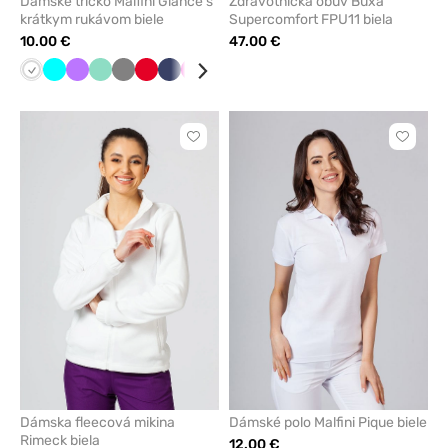
Dámske tričko Malfini Glance s
Zdravotnícka obuv Buxa
krátkym rukávom biele
Supercomfort FPU11 biela
10.00 €
47.00 €
Biela
Tyrkysová
Fialová
Mátová
Tmavo
Červená
Námornícky
Malinová
Čierna
Karibská
Limetková
šedá
modrá
modrá
Kliknite
Kliknite
pre
pre
pridanie
pridani
alebo
alebo
odstránenie
odstrán
z
z
obľúbených
obľúbe
Dámska fleecová mikina
Dámské polo Malfini Pique biele
Rimeck biela
12.00 €