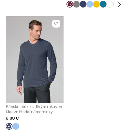
Čerešňová
Tmavo
Námornícky
Modrá
Žltá
Karibská
Biela
Malinov
Čer
červená
šedá
modrá
modrá
Kliknite
pre
pridanie
alebo
odstránenie
z
obľúbených
Pánske tričko s dlhým rukávom
Maevn Modal námornícky
modré
6.00 €
Námornícky
Modrá