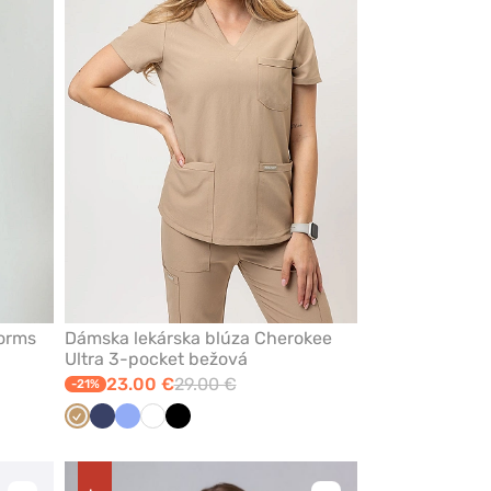
z
z
obľúbených
obľúbených
forms
Dámska lekárska blúza Cherokee
Ultra 3-pocket bežová
23.00 €
29.00 €
-21%
andulová
Béžová
Námornícky
Klasicka
Biela
Čierna
modrá
modrá