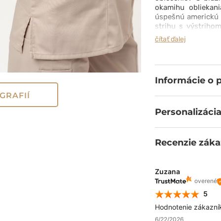
okamihu obliekani
úspešnú americkú 
strihu s výstriho
jednoduchosťou a
čítať ďalej
šatníka. Vyroben
možno prať aj na 7
vrecká ovplyvňujú 
služby :)
Informácie o 
GRAFIÍ
Personalizácia
Recenzie záka
Zuzana
overené
5
Hodnotenie zákazní
6/22/2026