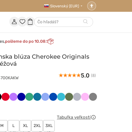
Slovenský (EUR)
Nastavenia
prístupnosti
Účet
Obľúbené
Nákupný
Hľadať
položky
košík
es,
pošleme do po 10.08
ska blúza Cherokee Originals
béžová
5.0
(8)
E4700KAKW
ny
arny
Czerwony
Fioletowy
Granatowy
Jasny
Karaibski
Klasyczny
Królewski
Morski
Oliwkowy
Popielaty
Różowy
Szary
t
zielony
błękit
błękit
granat
błękit
Tabuľka veľkostí
M
L
XL
2XL
3XL