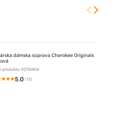
árska dámska súprava Cherokee Originals
žová
lo produktu: K27KAKW
5.0
(15)