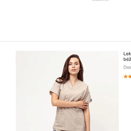
Lek
bé
Čís