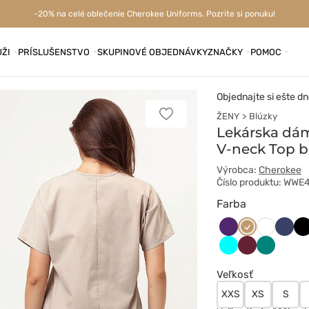
-20% na celé oblečenie Cherokee Uniforms. Pozrite si ponuku!
ŽI
PRÍSLUŠENSTVO
SKUPINOVÉ OBJEDNÁVKY
ZNAČKY
POMOC
Objednajte si ešte dn
ŽENY
Blúzky
Pridať
k
Lekárska dám
obľúbeným
V-neck Top 
Výrobca:
Cherokee
Číslo produktu: WW
Farba
Bakłażanowy
Beżowy
Ciem
Cz
Biały
grana
Turkus
Wiśniowy
Zielony
Veľkosť
XXS
XS
S