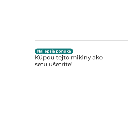
Najlepšia ponuka
Kúpou tejto mikiny ako
setu
ušetríte!