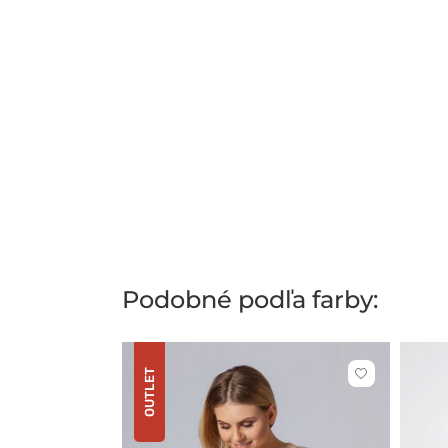
Podobné podľa farby:
OUTLET
Kliknite
pre
pridanie
alebo
odstránenie