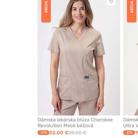
Kliknite
AKCIA
AKCIA
pre
pridanie
alebo
odstránenie
z
obľúbených
Dámska lekárska blúza Cherokee
Dámsk
Revolution Mock béžová
Ultra 
22.00 €
28.00 €
1
-21%
-21%