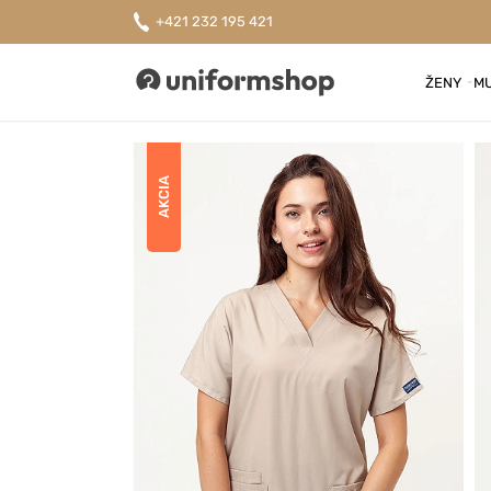
+421 232 195 421
ŽENY
MU
Uniformshop
AKCIA