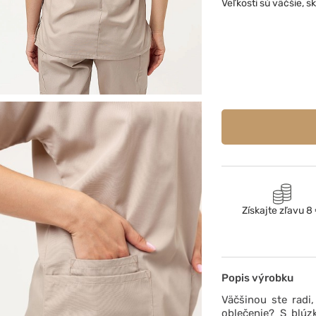
Veľkosti sú väčšie, s
Získajte zľavu 8
Popis výrobku
Väčšinou ste radi
oblečenie? S blúzk