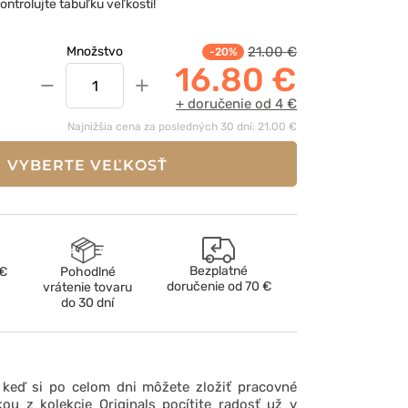
kontrolujte tabuľku veľkostí!
21.00 €
Množstvo
-20%
16.80 €
−
+
+ doručenie od 4 €
Najnižšia cena za posledných 30 dní: 21.00 €
VYBERTE VEĽKOSŤ
Bezplatné
 €
Pohodlné
doručenie od
70 €
vrátenie tovaru
do 30 dní
, keď si po celom dni môžete zložiť pracovné
ou z kolekcie Originals pocítite radosť už v