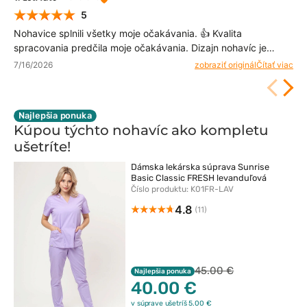
5
Nohavice splnili všetky moje očakávania. 👍 Kvalita
spracovania predčila moje očakávania. Dizajn nohavíc je
moderný a zároveň funkčný.
7/16/2026
zobraziť originál
Čítať viac
Najlepšia ponuka
Kúpou týchto nohavíc ako kompletu
ušetríte!
Dámska lekárska súprava Sunrise
Basic Classic FRESH levanduľová
Číslo produktu: K01FR-LAV
4.8
(11)
45.00 €
Najlepšia ponuka
40.00 €
v súprave ušetríš 5.00 €