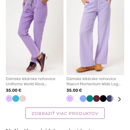
pre
pre
pridanie
pridani
alebo
alebo
odstránenie
odstrán
z
z
obľúbených
obľúbe
Dámske lekárske nohavice
Dámske lekárske nohavice
Uniforms World Alivia
Maevn Momentum Wide Leg
levanduľové
lavenďulové
35.00 €
35.00 €
Levandulová
Mořska
Pastelová
Levandulová
Biela
Klasicka
Zelená
Čerešňová
Čierna
Námorníck
Karibsk
Čer
modrá
ružová
modrá
červená
modrá
modrá
ZOBRAZIŤ VIAC PRODUKTOV