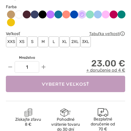
Farba
Beżowy
Burgundowy
Ciemny
Czarny
Fioletowy
Karaibski
Koralowy
Królewski
Lawendowy
Miętowy
Niebieski
Różowy
Śliwkowy
Zielo
Biały
granat
błękit
granat
Żółty
Veľkosť
Tabuľka veľkostí
XXS
XS
S
M
L
XL
2XL
3XL
Množstvo
23.00 €
−
+
+ doručenie od 4 €
VYBERTE VEĽKOSŤ
Bezplatné
Získajte zľavu
Pohodlné
doručenie od
8 €
vrátenie tovaru
70 €
do 30 dní