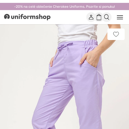
-20% na celé oblečenie Cherokee Uniforms. Pozrite si ponuku!
Účet
Nákupný
Otvor
Uniformshop
alebo
košík
zatvo
mobi
Pridať
men
k
obľúb