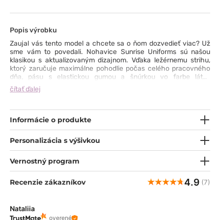
Popis výrobku
Zaujal vás tento model a chcete sa o ňom dozvedieť viac? Už
sme vám to povedali. Nohavice Sunrise Uniforms sú našou
klasikou s aktualizovaným dizajnom. Vďaka ležérnemu strihu,
ktorý zaručuje maximálne pohodlie počas celého pracovného
dňa, pásu s elastickou gumou a šnúrkou vo farbe látky
a pevnému prešívaniu získate plnohodnotný úžitok na dlhé roky
čítať ďalej
Dve priestranné bočné vrecká sú ideálne na uloženie
praktických vecí. Odolná a ľahko umývateľná tkanina spĺňa
potrebné atesty. Jedinou neznámou je farba - paleta farieb je
taká bohatá, že máte nad čím premýšľať ;)
Informácie o produkte
Personalizácia s výšivkou
Vernostný program
4.9
Recenzie zákazníkov
(7)
Nataliia
overené