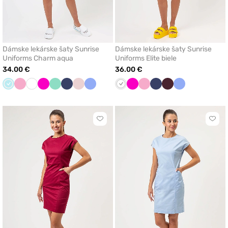
Dámske lekárske šaty Sunrise
Dámske lekárske šaty Sunrise
Uniforms Charm aqua
Uniforms Elite biele
34.00 €
36.00 €
Aqua
Ľaliová
Biela
Malinová
Mátová
Námornícky
Pastelová
Klasicka
Biela
Malinová
Ľaliová
Námornícky
Burgundová
Klasicka
modrá
ružová
modrá
modrá
modrá
Kliknite
Klikn
pre
pre
pridanie
prida
alebo
aleb
odstránenie
odst
z
z
obľúbených
obľú