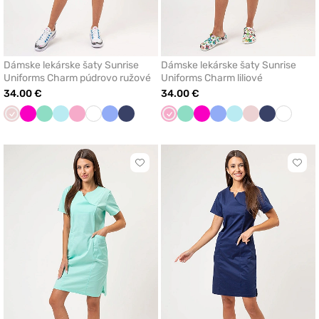
Dámske lekárske šaty Sunrise
Dámske lekárske šaty Sunrise
Uniforms Charm púdrovo ružové
Uniforms Charm liliové
34.00 €
34.00 €
Pastelová
Malinová
Mátová
Aqua
Ľaliová
Biela
Klasicka
Námornícky
Ľaliová
Mátová
Malinová
Klasicka
Aqua
Pastelová
Námornícky
Biela
ružová
modrá
modrá
modrá
ružová
modrá
Kliknite
Klikn
pre
pre
pridanie
prida
alebo
aleb
odstránenie
odst
z
z
obľúbených
obľú