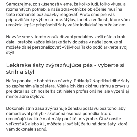
Samozrejme, zo skúseností vieme, že koľko ľudí, toľko vkusu a
rozmanitých potrieb, a naše zdravotnícke oblečenie musí na
tieto rozmanité požiadavky reagovať. Preto sme pre vás
pripravili široký výber strihov, štýlov, farieb a veľkostí, ktoré vám
umožnia lepšie prispôsobiť šaty vašim individuálnym želaniam.
Navyše sme v tomto zosúlaďovaní produktov zašli ešte o krok
ďalej, pretože každé lekárske šaty do pása v našej ponuke si
môžete ďalej personalizovať výšivkou! Takto podčiarknete svoj
štýl!
Lekárske šaty zvýrazňujúce pás - vyberte si
strih a štýl
Naša ponuka je bohatá na návrhy. Príklady? Napríklad dlhé šaty
so zapínaním a'la zástera. Vďaka ich klasickému strihu a zmyslu
pre detail sa ich nositeľka cíti nielen profesionálne, ale vyzerá aj
mimoriadne štýlovo.
Dokonalý strih zasa zvýrazňuje ženskú postavu bez toho, aby
obmedzoval pohyb - skutočná esencia pohodlia, ktorú
umocňujú kvalitné materiály použité pri výrobe. Či už nosíte
veľkosť XS alebo XL, môžete si byť istí, že tu nájdete šaty, ktoré
vám dokonale sadnú.