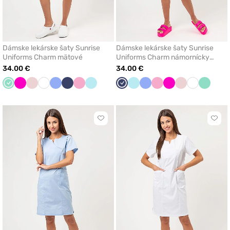
Dámske lekárske šaty Sunrise
Dámske lekárske šaty Sunrise
Uniforms Charm mätové
Uniforms Charm námornícky
modré
34.00 €
34.00 €
Mátová
Malinová
Pastelová
Biela
Klasicka
Námornícky
Ľaliová
Aqua
Námornícky
Aqua
Klasicka
Ľaliová
Malinová
Pastelová
Biela
Mátová
ružová
modrá
modrá
modrá
modrá
ružová
Kliknite
Klikn
pre
pre
pridanie
prida
alebo
aleb
odstránenie
odst
z
z
obľúbených
obľú