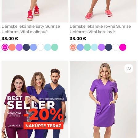
Dámske lekárske šaty Sunrise
Dámske lekárske rovné Sunrise
Uniforms Vital malinové
Uniforms Vital koralové
33.00 €
33.00 €
Malinová
Koralová
Fialová
Námornícky
Klasicka
Biela
Aqua
Mátová
Koralová
Klasicka
Mátová
Aqua
Fialová
Námornícky
Biela
Malinov
modrá
modrá
modrá
modrá
Klikn
pre
prida
aleb
odst
z
obľú