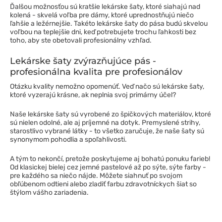
Ďalšou možnosťou sú kratšie lekárske šaty, ktoré siahajú nad
kolená - skvelá voľba pre dámy, ktoré uprednostňujú niečo
ľahšie a ležérnejšie. Takéto lekárske šaty do pása budú skvelou
voľbou na teplejšie dni, keď potrebujete trochu ľahkosti bez
toho, aby ste obetovali profesionálny vzhľad.
Lekárske šaty zvýrazňujúce pás -
profesionálna kvalita pre profesionálov
Otázku kvality nemožno opomenúť. Veď načo sú lekárske šaty,
ktoré vyzerajú krásne, ak neplnia svoj primárny účel?
Naše lekárske šaty sú vyrobené zo špičkových materiálov, ktoré
sú nielen odolné, ale aj príjemné na dotyk. Premyslené strihy,
starostlivo vybrané látky - to všetko zaručuje, že naše šaty sú
synonymom pohodlia a spoľahlivosti.
A tým to nekončí, pretože poskytujeme aj bohatú ponuku farieb!
Od klasickej bielej cez jemné pastelové až po sýte, sýte farby -
pre každého sa niečo nájde. Môžete siahnuť po svojom
obľúbenom odtieni alebo zladiť farbu zdravotníckych šiat so
štýlom vášho zariadenia.