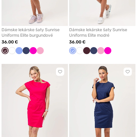
Dámske lekárske šaty Sunrise
Dámske lekárske šaty Sunrise
Uniforms Elite burgundové
Uniforms Elite modré
36.00 €
36.00 €
Burgundová
Biela
Klasicka
Námornícky
Malinová
Ľaliová
Klasicka
Biela
Burgundová
Námornícky
Ľaliová
Malinová
modrá
modrá
modrá
modrá
Kliknite
Klikn
pre
pre
pridanie
prida
alebo
aleb
odstránenie
odst
z
z
obľúbených
obľú