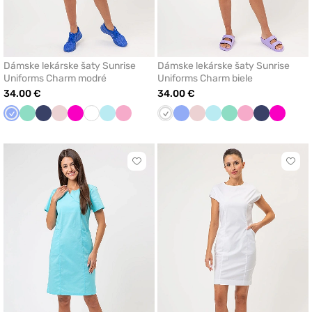
Dámske lekárske šaty Sunrise
Dámske lekárske šaty Sunrise
Uniforms Charm modré
Uniforms Charm biele
34.00 €
34.00 €
Klasicka
Mátová
Námornícky
Pastelová
Malinová
Biela
Aqua
Ľaliová
Biela
Klasicka
Pastelová
Aqua
Mátová
Ľaliová
Námornícky
Malinov
modrá
modrá
ružová
modrá
ružová
modrá
Kliknite
Klikn
pre
pre
pridanie
prida
alebo
aleb
odstránenie
odst
z
z
obľúbených
obľú