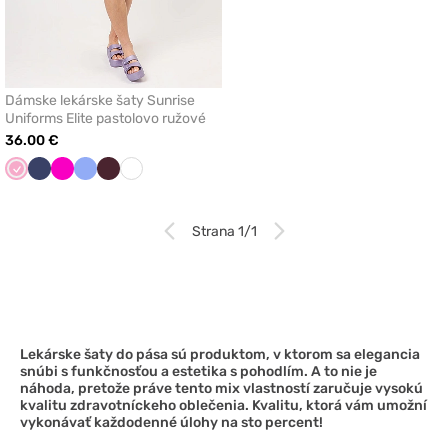
Dámske lekárske šaty Sunrise
Uniforms Elite pastolovo ružové
36.00 €
Ľaliová
Námornícky
Malinová
Klasicka
Burgundová
Biela
modrá
modrá
Strana 1/1
Lekárske šaty do pása sú produktom, v ktorom sa elegancia
snúbi s funkčnosťou a estetika s pohodlím. A to nie je
náhoda, pretože práve tento mix vlastností zaručuje vysokú
kvalitu zdravotníckeho oblečenia. Kvalitu, ktorá vám umožní
vykonávať každodenné úlohy na sto percent!