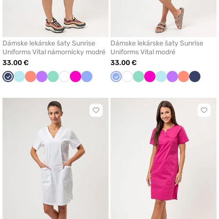
Dámske lekárske šaty Sunrise
Dámske lekárske šaty Sunrise
Uniforms Vital námornícky modré
Uniforms Vital modré
33.00 €
33.00 €
Námornícky
Aqua
Koralová
Fialová
Mátová
Biela
Malinová
Klasicka
Klasicka
Biela
Mátová
Malinová
Aqua
Fialová
Koralová
Námorn
modrá
modrá
modrá
modrá
Kliknite
Klikn
pre
pre
pridanie
prida
alebo
aleb
odstránenie
odst
z
z
obľúbených
obľú