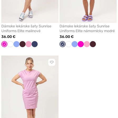
Dámske lekárske šaty Sunrise
Dámske lekárske šaty Sunrise
Uniforms Elite malinové
Uniforms Elite námornícky modré
36.00 €
36.00 €
Malinová
Biela
Klasicka
Burgundová
Ľaliová
Námornícky
Námornícky
Biela
Klasicka
Malinová
Ľaliová
Burgundová
modrá
modrá
modrá
modrá
Kliknite
pre
pridanie
alebo
odstránenie
z
obľúbených