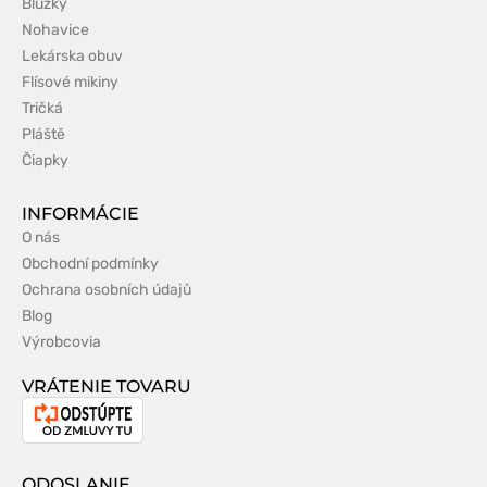
Blúzky
Nohavice
Lekárska obuv
Flísové mikiny
Tričká
Pláště
Čiapky
INFORMÁCIE
O nás
Obchodní podmínky
Ochrana osobních údajů
Blog
Výrobcovia
VRÁTENIE TOVARU
Odstúpenie
od
zmluvy
ODOSLANIE