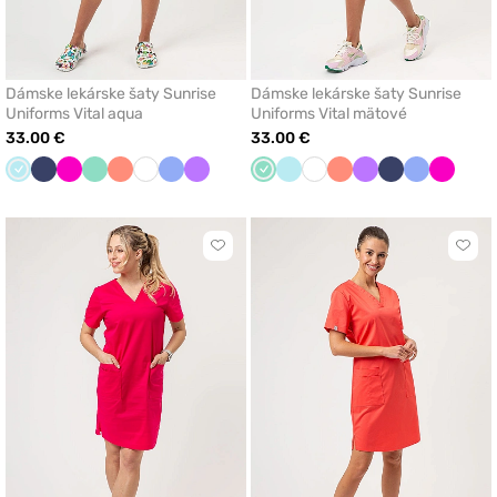
Dámske lekárske šaty Sunrise
Dámske lekárske šaty Sunrise
Uniforms Vital aqua
Uniforms Vital mätové
33.00 €
33.00 €
Aqua
Námornícky
Malinová
Mátová
Koralová
Biela
Klasicka
Fialová
Mátová
Aqua
Biela
Koralová
Fialová
Námornícky
Klasicka
Malinov
modrá
modrá
modrá
modrá
Kliknite
Klikn
pre
pre
pridanie
prida
alebo
aleb
odstránenie
odst
z
z
obľúbených
obľú