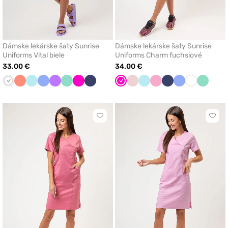
Dámske lekárske šaty Sunrise
Dámske lekárske šaty Sunrise
Uniforms Vital biele
Uniforms Charm fuchsiové
33.00 €
34.00 €
Biela
Koralová
Aqua
Klasicka
Fialová
Mátová
Malinová
Námornícky
Malinová
Pastelová
Aqua
Ľaliová
Námornícky
Klasicka
Biela
Mátová
modrá
modrá
ružová
modrá
modrá
Kliknite
Klikn
pre
pre
pridanie
prida
alebo
aleb
odstránenie
odst
z
z
obľúbených
obľú