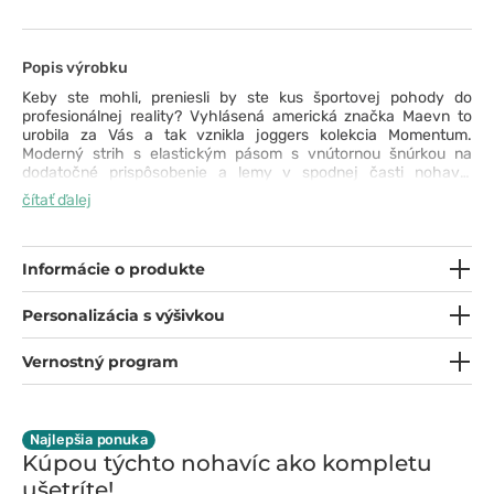
Popis výrobku
Keby ste mohli, preniesli by ste kus športovej pohody do
profesionálnej reality? Vyhlásená americká značka Maevn to
urobila za Vás a tak vznikla joggers kolekcia Momentum.
Moderný strih s elastickým pásom s vnútornou šnúrkou na
dodatočné prispôsobenie a lemy v spodnej časti nohavíc
z mikroúpletu - pôsobí sviežo a atraktívne. Medzi šiestimi
čítať ďalej
vreckami, do ktorých schováte najnutnejšie drobnosti, dve typu
cargo, múdro zdôrazňujú športový štýl nohavíc. Príjemný
materiál, ktorý sa prispôsobí vašej postave, natiahne sa v
štyroch smeroch a nekrčí sa. Tak čo, už ich máte v košíku?
Informácie o produkte
Personalizácia s výšivkou
Vernostný program
Najlepšia ponuka
Kúpou týchto nohavíc ako kompletu
ušetríte!