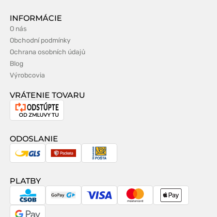
INFORMÁCIE
O nás
Obchodní podmínky
Ochrana osobních údajů
Blog
Výrobcovia
VRÁTENIE TOVARU
Odstúpenie
od
zmluvy
ODOSLANIE
GLS
Packeta
Slovenská
pošta
PLATBY
CSOB
GoPay
Visa
MasterCard
Apple
Pay