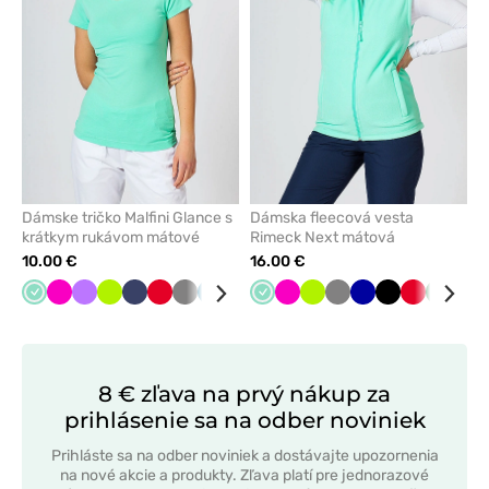
obľúbených
obľúbe
Dámske tričko Malfini Glance s
Dámska fleecová vesta
krátkym rukávom mátové
Rimeck Next mátová
10.00 €
16.00 €
Mátová
Malinová
Fialová
Limetková
Námornícky
Červená
Tmavo
Karibská
Čierna
Tyrkysová
Mátová
Biela
Malinová
Limetková
Tmavo
Tmavo
Čierna
Červená
Tmavo
Mod
modrá
šedá
modrá
šedá
modrá
zelená
8 € zľava na prvý nákup za
prihlásenie sa na odber noviniek
Prihláste sa na odber noviniek a dostávajte upozornenia
na nové akcie a produkty. Zľava platí pre jednorazové