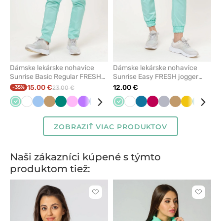
Dámske lekárske nohavice
Dámske lekárske nohavice
Sunrise Basic Regular FRESH
Sunrise Easy FRESH jogger
mätové
mätové
15.00 €
12.00 €
-35%
23.00 €
Mátová
Biela
Modrá
Béžová
Zelená
Ružová
Fialová
Královska
Námornícky
Koralová
Mátová
Burgundová
Biela
Žltá
Karibská
Čierna
Slivková
Levandulová
Šedá
Slivková
Béžová
Karibská
Žltá
Zelená
Lev
modrá
modrá
modrá
modrá
ZOBRAZIŤ VIAC PRODUKTOV
Naši zákazníci kúpené s týmto
produktom tiež:
Kliknite
Kliknite
pre
pre
pridanie
pridani
alebo
alebo