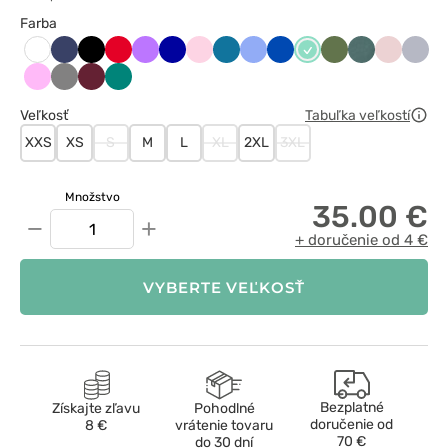
Farba
Ciemny
Czarny
Czerwony
Fioletowy
Granatowy
Jasnoróżowy
Karaibski
Klasyczny
Królewski
Miętowy
Oliwkowy
Pastelowa
Pastelow
Popie
Biały
granat
błękit
błękit
granat
zieleń
róż
Różowy
Szary
Wiśniowy
Zielony
Veľkosť
Tabuľka veľkostí
XXS
XS
S
M
L
XL
2XL
3XL
Množstvo
35.00 €
−
+
+ doručenie od 4 €
VYBERTE VEĽKOSŤ
Bezplatné
Získajte zľavu
Pohodlné
doručenie od
8 €
vrátenie tovaru
70 €
do 30 dní