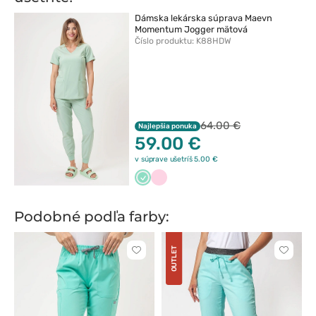
Dámska lekárska súprava Maevn
Momentum Jogger mätová
Číslo produktu: K88HDW
64.00 €
Najlepšia ponuka
59.00 €
v súprave ušetríš 5.00 €
Miętowy
Jasnoróżowy
Podobné podľa farby:
OUTLET
Kliknite
Kliknite
pre
pre
pridanie
pridani
alebo
alebo
odstránenie
odstrán
z
z